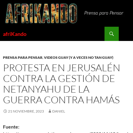
Saltar
al
contenido
Buscar
afriKando
PRENSA PARA PENSAR
,
VIDEOS GUAY (Y A VECES NO TAN GUAY)
PROTESTA EN JERUSALÉN
CONTRA LA GESTIÓN DE
NETANYAHU DE LA
GUERRA CONTRA HAMÁS
21 NOVIEMBRE, 2023
DANIEL
Fuente: