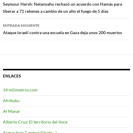
Navegación
Seymour Hersh: Netanyahu rechazó un acuerdo con Hamás para
liberar a 71 rehenes a cambio de un alto el fuego de 5 días
de
entradas
ENTRADA SIGUIENTE
Ataque israelí contra una escuela en Gaza deja unos 200 muertos
ENLACES
14 milimetros.com
Afribuku
Al Manar
Alberto Cruz: El territorio del lince
Armas bajo Control (Unete…)