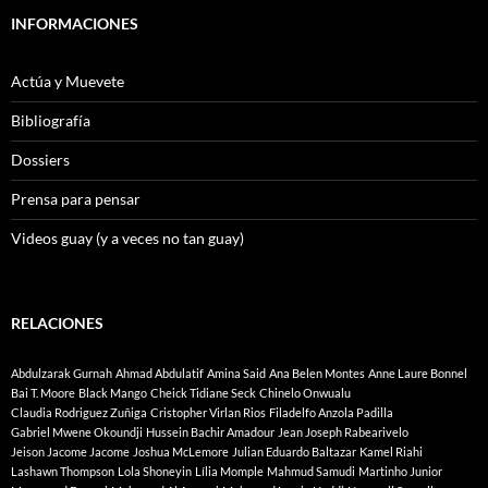
INFORMACIONES
Actúa y Muevete
Bibliografía
Dossiers
Prensa para pensar
Videos guay (y a veces no tan guay)
RELACIONES
Abdulzarak Gurnah
Ahmad Abdulatif
Amina Said
Ana Belen Montes
Anne Laure Bonnel
Bai T. Moore
Black Mango
Cheick Tidiane Seck
Chinelo Onwualu
Claudia Rodriguez Zuñiga
Cristopher Virlan Rios
Filadelfo Anzola Padilla
Gabriel Mwene Okoundji
Hussein Bachir Amadour
Jean Joseph Rabearivelo
Jeison Jacome Jacome
Joshua McLemore
Julian Eduardo Baltazar
Kamel Riahi
Lashawn Thompson
Lola Shoneyin
Lília Momple
Mahmud Samudi
Martinho Junior