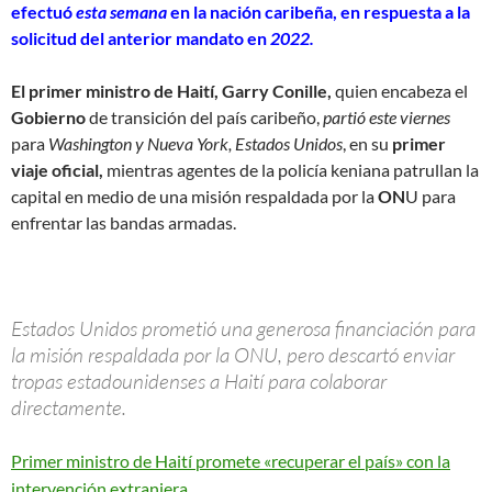
efectuó
esta semana
en la nación caribeña, en respuesta a la
solicitud del anterior mandato en
2022.
El primer ministro de Haití, Garry Conille,
quien encabeza el
Gobierno
de transición del país caribeño,
partió este viernes
para
Washington y Nueva York, Estados Unidos
, en su
primer
viaje oficial,
mientras agentes de la policía keniana patrullan la
capital en medio de una misión respaldada por la
ON
U para
enfrentar las bandas armadas.
Estados Unidos prometió una generosa financiación para
la misión respaldada por la ONU, pero descartó enviar
tropas estadounidenses a Haití para colaborar
directamente.
Primer ministro de Haití promete «recuperar el país» con la
intervención extranjera