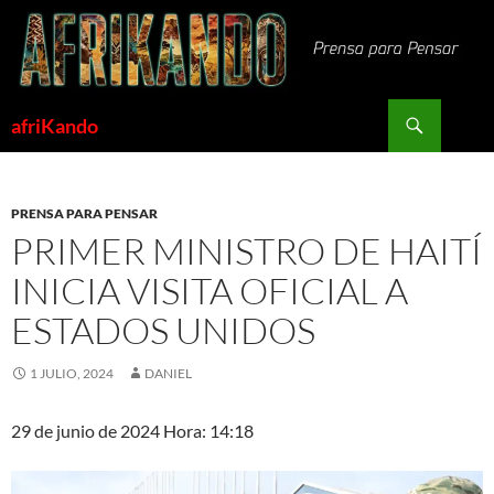
Saltar
al
contenido
Buscar
afriKando
PRENSA PARA PENSAR
PRIMER MINISTRO DE HAITÍ
INICIA VISITA OFICIAL A
ESTADOS UNIDOS
1 JULIO, 2024
DANIEL
29 de junio de 2024 Hora: 14:18