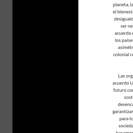
planeta, l
el bienest
desiguald
ser ne
acuerdo e
los país
asimétr
colonial 
Las org
acuerdo U
futuro co
sost
desenc
garantizar
para t
socieda
basamos 