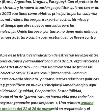
 (Brasil, Argentina, Uruguay, Paraguay). Con el pretexto de
en Ucrania y la nueva situación geopolítica, quieren cerrar un
 2023 que tiene como objetivo principal importar cada vez
os naturales a Europa para exportar coches térmicos y
, al tiempo que abre nuevos mercados para las
nales. ¿La Unión Europea, por tanto, no tiene nada más que
ra nuestro futuro común que recetas que nos lleven contra
 pie de la letra la reivindicación de estrechar los lazos entre
iones europea y latinoamericana, más de 170 organizaciones
ados del Atlántico –incluidas una treintena de francesas,
l colectivo Stop CETA-Mercosur (lista abajo)– llaman a
este acuerdo obsoleto. y basar nuestras relaciones políticas,
s y geopolíticas en nuevos principios (Llamado abajo y aquí
olidaridad, Igualdad, Cooperación, Sostenibilidad,
 con el fin de “garantizar una buena vida para todos” en
asegurar ganancias para los pocos
«. Una primera
semana
 acciones del 22 al 26 de mayo
está en preparación y el