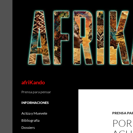
Saltar
al
contenido
Buscar
afriKando
Prensa para pensar
INFORMACIONES
PRENSA PA
Actúa y Muevete
POR
Bibliografía
Dossiers