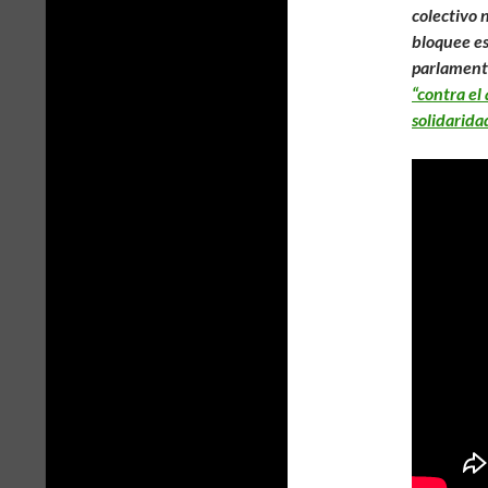
colectivo
bloquee es
parlamenta
“contra el
solidarida