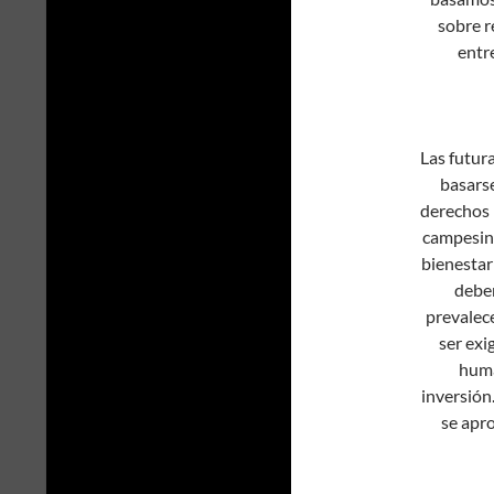
sobre r
entre
Las futur
basarse
derechos 
campesinos
bienestar
deben
prevalece
ser exi
huma
inversión
se apr