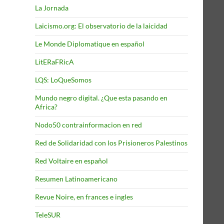
La Jornada
Laicismo.org: El observatorio de la laicidad
Le Monde Diplomatique en español
LitERaFRicA
LQS: LoQueSomos
Mundo negro digital. ¿Que esta pasando en
Africa?
Nodo50 contrainformacion en red
Red de Solidaridad con los Prisioneros Palestinos
Red Voltaire en español
Resumen Latinoamericano
Revue Noire, en frances e ingles
TeleSUR