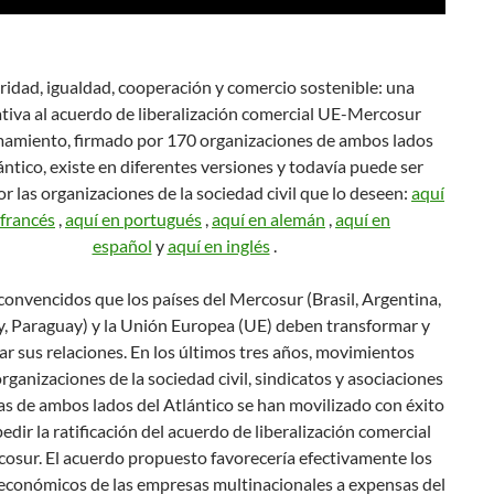
ridad, igualdad, cooperación y comercio sostenible: una
ativa al acuerdo de liberalización comercial UE-Mercosur
mamiento, firmado por 170 organizaciones de ambos lados
ántico, existe en diferentes versiones y todavía puede ser
r las organizaciones de la sociedad civil que lo deseen:
aquí
 francés
,
aquí en portugués
,
aquí en alemán
,
aquí en
español
y
aquí en inglés
.
onvencidos que los países del Mercosur (Brasil, Argentina,
, Paraguay) y la Unión Europea (UE) deben transformar y
r sus relaciones. En los últimos tres años, movimientos
organizaciones de la sociedad civil, sindicatos y asociaciones
s de ambos lados del Atlántico se han movilizado con éxito
edir la ratificación del acuerdo de liberalización comercial
sur. El acuerdo propuesto favorecería efectivamente los
 económicos de las empresas multinacionales a expensas del