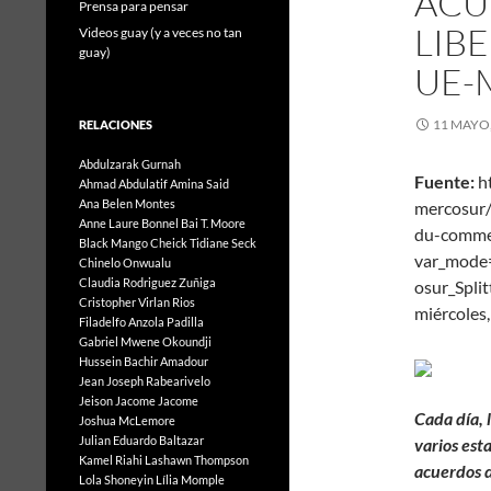
ACU
Prensa para pensar
LIB
Videos guay (y a veces no tan
guay)
UE-
11 MAYO,
RELACIONES
Abdulzarak Gurnah
Fuente:
ht
Ahmad Abdulatif
Amina Said
Ana Belen Montes
mercosur/a
Anne Laure Bonnel
Bai T. Moore
du-comme
Black Mango
Cheick Tidiane Seck
var_mode
Chinelo Onwualu
Claudia Rodriguez Zuñiga
osur
Cristopher Virlan Rios
miércoles
Filadelfo Anzola Padilla
Gabriel Mwene Okoundji
Hussein Bachir Amadour
Jean Joseph Rabearivelo
Jeison Jacome Jacome
Cada día, 
Joshua McLemore
Julian Eduardo Baltazar
varios est
Kamel Riahi
Lashawn Thompson
acuerdos d
Lola Shoneyin
Lília Momple