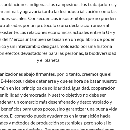
as poblaciones indígenas, los campesinos, los trabajadores y
ar animal, y agravaría tanto la desindustrialización como las
ades sociales. Consecuencias insostenibles que no pueden
utralizadas por un protocolo o una declaración anexa al
xistente. Las relaciones económicas actuales entre la UE y
es del Mercosur también se basan en un equilibrio de poder
ico y un intercambio desigual, moldeado por una historia
con efectos devastadores para las personas, la biodiversidad
y el planeta.
anizaciones abajo firmantes, por lo tanto, creemos que el
E-Mercosur debe detenerse y que es hora de basar nuestro
mún en los principios de solidaridad, igualdad, cooperación,
enibilidad y democracia. Nuestro objetivo no debe ser
adenar un comercio más desenfrenado y descontrolado y
 beneficios para unos pocos, sino garantizar una buena vida
odos. El comercio puede ayudarnos en la transición hacia
des y métodos de producción sostenibles, pero solo si lo
en nuevos principios. Proponemos que las negociaciones