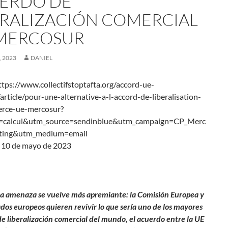
ERDO DE
ERALIZACIÓN COMERCIAL
MERCOSUR
 2023
DANIEL
tps://www.collectifstoptafta.org/accord-ue-
rticle/pour-une-alternative-a-l-accord-de-liberalisation-
rce-ue-mercosur?
=calcul&utm_source=sendinblue&utm_campaign=CP_Merc
_Splitting&utm_medium=email
, 10 de mayo de 2023
la amenaza se vuelve más apremiante: la Comisión Europea y
ados europeos quieren revivir lo que sería uno de los mayores
e liberalización comercial del mundo, el acuerdo entre la UE