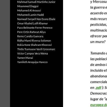
y Mercosur
Mahmud Samudi
Martinho Junior
Moammed Doggui
la guerra 
Mohamed Al Aroussi
acuerdo en
Mohamed Lamin Haddi
más recurs
Namwall Serpell
Nze Esono Ebale
Omar Khaled Lutfi Khamur
pesticidas
Paco Belmonte Ferrer
Perenco
multinacio
Pere Ortin
Rafeeat Aliyu
ofrecer pa
Remo Candia Guevara.
Ridha Mami
Riversa Solomon
un muro?
Rokia Kone
Shahram Khosravi
Tlotlo Tsamaase
Vasili Grossman:
Tomando al
Víctor Campos Vera
Wema
Yamen Manai
las poblac
Yamileth Aroquipa Hancco
de ambos l
incluido e
abandonar 
comerciale
en
.pdf
):
S
Democracia
lugar de “
europea de