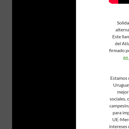
Solida
altern
Este lla
del Atl
firmado po
en
Estamos c
Uruguay
mejora
sociales, 
campesina
para imp
UE-Merco
intereses