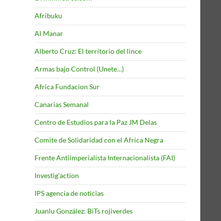
Afribuku
Al Manar
Alberto Cruz: El territorio del lince
Armas bajo Control (Unete…)
Africa Fundacion Sur
Canarias Semanal
Centro de Estudios para la Paz JM Delas
Comite de Solidaridad con el Africa Negra
Frente Antiimperialista Internacionalista (FAI)
Investig'action
IPS agencia de noticias
Juanlu González: BiTs rojiverdes