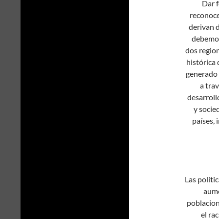
Dar f
reconoce
derivan d
debemos 
dos region
histórica 
generado 
a tra
desarroll
y socie
países, 
Las políti
aume
poblacion
el ra