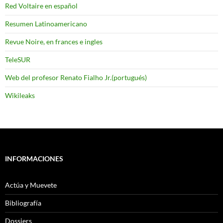
Red Voltaire en español
Resumen Latinoamericano
Revue Noire, en frances e ingles
TeleSUR
Web del profesor Renato Fialho Jr.(portugués)
Wikileaks
INFORMACIONES
Actúa y Muevete
Bibliografía
Dossiers