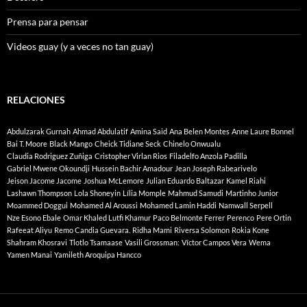
Prensa para pensar
Videos guay (y a veces no tan guay)
RELACIONES
Abdulzarak Gurnah
Ahmad Abdulatif
Amina Said
Ana Belen Montes
Anne Laure Bonnel
Bai T. Moore
Black Mango
Cheick Tidiane Seck
Chinelo Onwualu
Claudia Rodriguez Zuñiga
Cristopher Virlan Rios
Filadelfo Anzola Padilla
Gabriel Mwene Okoundji
Hussein Bachir Amadour
Jean Joseph Rabearivelo
Jeison Jacome Jacome
Joshua McLemore
Julian Eduardo Baltazar
Kamel Riahi
Lashawn Thompson
Lola Shoneyin
Lília Momple
Mahmud Samudi
Martinho Junior
Moammed Doggui
Mohamed Al Aroussi
Mohamed Lamin Haddi
Namwall Serpell
Nze Esono Ebale
Omar Khaled Lutfi Khamur
Paco Belmonte Ferrer
Perenco
Pere Ortin
Rafeeat Aliyu
Remo Candia Guevara.
Ridha Mami
Riversa Solomon
Rokia Kone
Shahram Khosravi
Tlotlo Tsamaase
Vasili Grossman:
Víctor Campos Vera
Wema
Yamen Manai
Yamileth Aroquipa Hancco