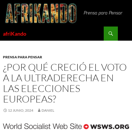
Saltar
al
contenido
Buscar
afriKando
PRENSA PARA PENSAR
¿POR QUÉ CRECIÓ EL VOTO
A LA ULTRADERECHA EN
LAS ELECCIONES
EUROPEAS?
12 JUNIO, 2024
DANIEL