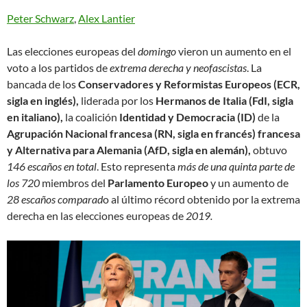
Peter Schwarz
,
Alex Lantier
Las elecciones europeas del
domingo
vieron un aumento en el
voto a los partidos de
extrema derecha y neofascistas
. La
bancada de los
Conservadores y Reformistas Europeos (ECR,
sigla en inglés),
liderada por los
Hermanos de Italia (FdI, sigla
en italiano),
la coalición
Identidad y Democracia (ID)
de la
Agrupación Nacional francesa (RN, sigla en francés) francesa
y Alternativa para Alemania (AfD, sigla en alemán),
obtuvo
146 escaños en total
. Esto representa
más de una quinta parte de
los 720
miembros del
Parlamento Europeo
y un aumento de
28 escaños comparad
o al último récord obtenido por la extrema
derecha en las elecciones europeas de
2019.