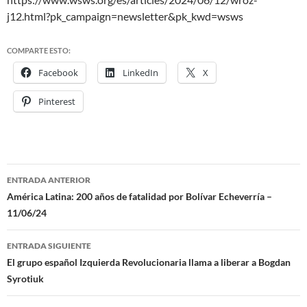
j12.html?pk_campaign=newsletter&pk_kwd=wsws
COMPARTE ESTO:
Facebook
LinkedIn
X
Pinterest
ENTRADA ANTERIOR
Navegación
América Latina: 200 años de fatalidad por Bolívar Echeverría –
11/06/24
de
entradas
ENTRADA SIGUIENTE
El grupo español Izquierda Revolucionaria llama a liberar a Bogdan
Syrotiuk