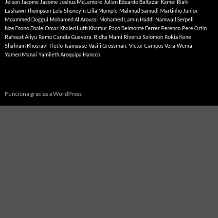
Jeison Jacome Jacome
Joshua McLemore
Julian Eduardo Baltazar
Kamel Riahi
Lashawn Thompson
Lola Shoneyin
Lília Momple
Mahmud Samudi
Martinho Junior
Moammed Doggui
Mohamed Al Aroussi
Mohamed Lamin Haddi
Namwall Serpell
Nze Esono Ebale
Omar Khaled Lutfi Khamur
Paco Belmonte Ferrer
Perenco
Pere Ortin
Rafeeat Aliyu
Remo Candia Guevara.
Ridha Mami
Riversa Solomon
Rokia Kone
Shahram Khosravi
Tlotlo Tsamaase
Vasili Grossman:
Víctor Campos Vera
Wema
Yamen Manai
Yamileth Aroquipa Hancco
Funciona gracias a WordPress