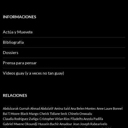
INFORMACIONES
Actúa y Muevete
Bibliografía
Dossiers
Prensa para pensar
Videos guay (y a veces no tan guay)
RELACIONES
Abdulzarak Gurnah
Ahmad Abdulatif
Amina Said
Ana Belen Montes
Anne Laure Bonnel
Bai T. Moore
Black Mango
Cheick Tidiane Seck
Chinelo Onwualu
Claudia Rodriguez Zuñiga
Cristopher Virlan Rios
Filadelfo Anzola Padilla
Gabriel Mwene Okoundji
Hussein Bachir Amadour
Jean Joseph Rabearivelo