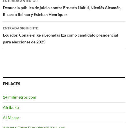
ENTRADA ANTERIOR
Navegación
Denuncia pública de juicio contra Ernesto Llaitul, Nicolás Alcamán,
Ricardo Reinao y Esteban Henríquez
de
entradas
ENTRADA SIGUIENTE
Ecuador. Conaie elige a Leonidas Iza como candidato presidencial
para elecciones de 2025
ENLACES
14 milimetros.com
Afribuku
Al Manar
Alberto Cruz: El territorio del lince