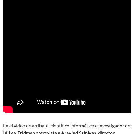
En el vídeo de arriba, el científico informático e investigador de
IA
Lex Fridman
entrevista
a Aravind Srinivas,
director