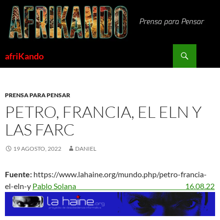
Saltar
al
contenido
Buscar
afriKando
PRENSA PARA PENSAR
PETRO, FRANCIA, EL ELN Y
LAS FARC
19 AGOSTO, 2022
DANIEL
Fuente:
https://www.lahaine.org/mundo.php/petro-francia-
el-eln-y
Pablo Solana 16.08.22