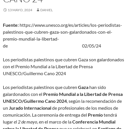
13 MAYO, 2024
DANIEL
Fuente:
https://www.unesco.org/es/articles/los-periodistas-
palestinos-que-cubren-gaza-son-galardonados-con-el-
premio-mundial-la-libertad-
de 02/05/24
Los periodistas palestinos que cubren Gaza son galardonados
con el Premio Mundial a la Libertad de Prensa
UNESCO/Guillermo Cano 2024
Los periodistas palestinos que cubren
Gaza
han sido
galardonados con el
Premio Mundial a la Libertad de Prensa
UNESCO/Guillermo Cano 2024
, según la recomendación de
un
Jurado Internacional
de profesionales de los medios de
comunicación. La ceremonia de entrega del
Premio
tendrá
lugar
el 2 de mayo
, en el marco de la
Conferencia Mundial
sobre la Libertad de Prensa
que se celebrará en
Santiago de