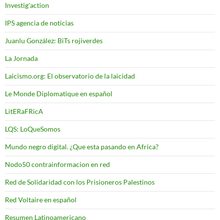
Investig'action
IPS agencia de noticias
Juanlu González: BiTs rojiverdes
La Jornada
Laicismo.org: El observatorio de la laicidad
Le Monde Diplomatique en español
LitERaFRicA
LQS: LoQueSomos
Mundo negro digital. ¿Que esta pasando en Africa?
Nodo50 contrainformacion en red
Red de Solidaridad con los Prisioneros Palestinos
Red Voltaire en español
Resumen Latinoamericano