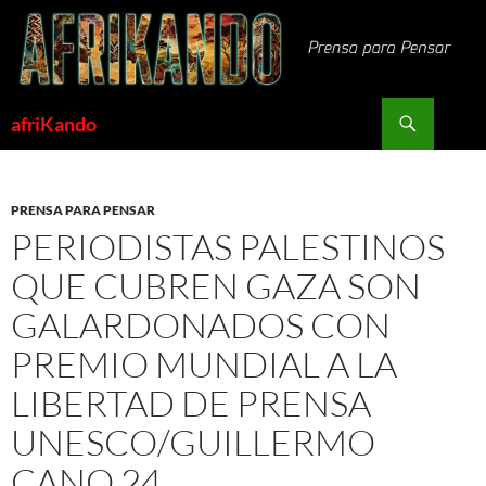
Saltar
al
contenido
Buscar
afriKando
PRENSA PARA PENSAR
PERIODISTAS PALESTINOS
QUE CUBREN GAZA SON
GALARDONADOS CON
PREMIO MUNDIAL A LA
LIBERTAD DE PRENSA
UNESCO/GUILLERMO
CANO 24