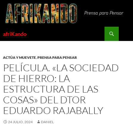
Saltar
al
contenido
Buscar
afriKando
ACTÚA Y MUEVETE
,
PRENSA PARA PENSAR
PELÍCULA. «LA SOCIEDAD
DE HIERRO: LA
ESTRUCTURA DE LAS
COSAS» DEL DTOR
EDUARDO RAJABALLY
24 JULIO, 2024
DANIEL