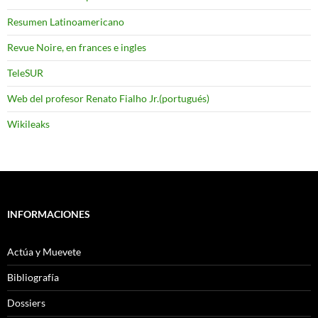
Resumen Latinoamericano
Revue Noire, en frances e ingles
TeleSUR
Web del profesor Renato Fialho Jr.(portugués)
Wikileaks
INFORMACIONES
Actúa y Muevete
Bibliografía
Dossiers