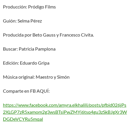
Producción: Pródigo Films
Guión: Selma Pérez
Producida por Beto Gauss y Francesco Civita.
Buscar: Patricia Pamplona
Edición: Eduardo Gripa
Música original: Maestro y Simón
Comparte en FB AQUÍ:
https://www.facebook.com/amyra.elkhalili/posts/pfbid026jPs
2XLGP7zR5xamom2g3wsBTsiPwZMYj6tsq4gu3zSkBJgXr3W
DGDeVCYRu5mqal