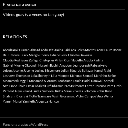
Prensa para pensar
Videos guay (y a veces no tan guay)
RELACIONES
Abdulzarak Gurnah
Ahmad Abdulatif
Amina Said
Ana Belen Montes
Anne Laure Bonnel
Bai T. Moore
Black Mango
Cheick Tidiane Seck
Chinelo Onwualu
Claudia Rodriguez Zuñiga
Cristopher Virlan Rios
Filadelfo Anzola Padilla
Gabriel Mwene Okoundji
Hussein Bachir Amadour
Jean Joseph Rabearivelo
Jeison Jacome Jacome
Joshua McLemore
Julian Eduardo Baltazar
Kamel Riahi
Lashawn Thompson
Lola Shoneyin
Lília Momple
Mahmud Samudi
Martinho Junior
Moammed Doggui
Mohamed Al Aroussi
Mohamed Lamin Haddi
Namwall Serpell
Nze Esono Ebale
Omar Khaled Lutfi Khamur
Paco Belmonte Ferrer
Perenco
Pere Ortin
Rafeeat Aliyu
Remo Candia Guevara.
Ridha Mami
Riversa Solomon
Rokia Kone
Shahram Khosravi
Tlotlo Tsamaase
Vasili Grossman:
Víctor Campos Vera
Wema
Yamen Manai
Yamileth Aroquipa Hancco
Funciona gracias a WordPress