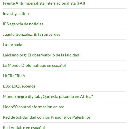
Frente Antiimperialista Internacionalista (FAI)
Investig'action
IPS agencia de noticias
Juanlu González: BiTs rojiverdes
La Jornada
Laicismo.org: El observatorio de la laicidad
Le Monde Diplomatique en español
LitERaFRicA
LQS: LoQueSomos
Mundo negro digital. ¿Que esta pasando en Africa?
Nodo50 contrainformacion en red
Red de Solidaridad con los Prisioneros Palestinos
Red Voltaire en español