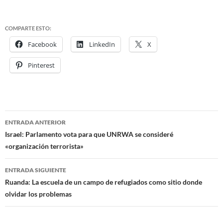
COMPARTE ESTO:
Facebook
LinkedIn
X
Pinterest
ENTRADA ANTERIOR
Navegación
Israel: Parlamento vota para que UNRWA se consideré
«organización terrorista»
de
entradas
ENTRADA SIGUIENTE
Ruanda: La escuela de un campo de refugiados como sitio donde
olvidar los problemas