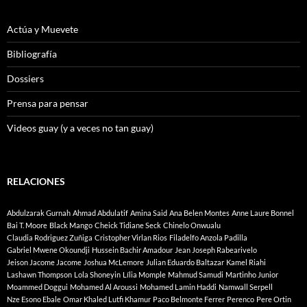
Actúa y Muevete
Bibliografía
Dossiers
Prensa para pensar
Videos guay (y a veces no tan guay)
RELACIONES
Abdulzarak Gurnah
Ahmad Abdulatif
Amina Said
Ana Belen Montes
Anne Laure Bonnel
Bai T. Moore
Black Mango
Cheick Tidiane Seck
Chinelo Onwualu
Claudia Rodriguez Zuñiga
Cristopher Virlan Rios
Filadelfo Anzola Padilla
Gabriel Mwene Okoundji
Hussein Bachir Amadour
Jean Joseph Rabearivelo
Jeison Jacome Jacome
Joshua McLemore
Julian Eduardo Baltazar
Kamel Riahi
Lashawn Thompson
Lola Shoneyin
Lília Momple
Mahmud Samudi
Martinho Junior
Moammed Doggui
Mohamed Al Aroussi
Mohamed Lamin Haddi
Namwall Serpell
Nze Esono Ebale
Omar Khaled Lutfi Khamur
Paco Belmonte Ferrer
Perenco
Pere Ortin