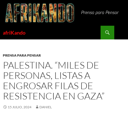
Saltar
al
contenido
Buscar
afriKando
PRENSA PARA PENSAR
PALESTINA. “MILES DE
PERSONAS, LISTAS A
ENGROSAR FILAS DE
RESISTENCIA EN GAZA”
15 JULIO, 2024
DANIEL