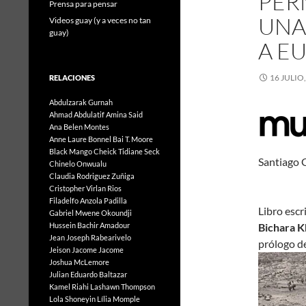
PER
Prensa para pensar
UNA
Videos guay (y a veces no tan
guay)
A E
16 JULIO
RELACIONES
Abdulzarak Gurnah
Ahmad Abdulatif
Amina Said
Ana Belen Montes
Anne Laure Bonnel
Bai T. Moore
Black Mango
Cheick Tidiane Seck
San
Chinelo Onwualu
Claudia Rodriguez Zuñiga
12
Cristopher Virlan Rios
Filadelfo Anzola Padilla
Libro escr
Gabriel Mwene Okoundji
Hussein Bachir Amadour
Bichara 
Jean Joseph Rabearivelo
prólogo d
Jeison Jacome Jacome
Joshua McLemore
Julian Eduardo Baltazar
Kamel Riahi
Lashawn Thompson
Lola Shoneyin
Lília Momple