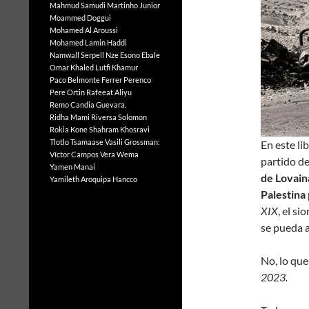
Mahmud Samudi
Martinho Junior
Moammed Doggui
Mohamed Al Aroussi
Mohamed Lamin Haddi
Namwall Serpell
Nze Esono Ebale
Omar Khaled Lutfi Khamur
Paco Belmonte Ferrer
Perenco
Pere Ortin
Rafeeat Aliyu
Remo Candia Guevara.
Ridha Mami
Riversa Solomon
Rokia Kone
Shahram Khosravi
Tlotlo Tsamaase
Vasili Grossman:
En este lib
Víctor Campos Vera
Wema
partido de
Yamen Manai
de Lovain
Yamileth Aroquipa Hancco
Palestina
XIX
, el s
se pueda a
No, lo que
2023.