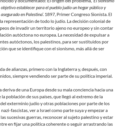
nocido y documentado: El origen del problema, ‘
El sionismo
objetivo establecer para el pueblo judío un hogar público y
 asegurado en Palestina
‘. 1897, Primer Congreso Sionista. El
la representación de todo lo judío. La decisión colonial de
eos de invadir un territorio ajeno no europeo y sin contar
lación autóctona no europea. La necesidad de expulsar a
ntes autóctonos, los palestinos, para ser sustituidos por
ión que se identifique con el sionismo, más allá de ser
a de alianzas, primero con la Inglaterra y, después, con
idos, siempre vendiendo ser parte de su política imperial.
a deriva de una Europa desde su mala conciencia hacia una
 la población de sus países, que llegó al extremo de la
el exterminio judío y otras poblaciones por parte de los
nazi-fascistas, ver a Israel como parte suya y empezar a
las sucesivas guerras, reconocer al sujeto palestino y estar
ntre en fijar una política coherente o seguir arrastrando las