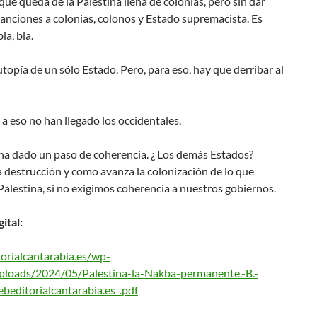
o que queda de la Palestina llena de colonias, pero sin dar
anciones a colonias, colonos y Estado supremacista. Es
bla, bla.
topía de un sólo Estado. Pero, para eso, hay que derribar al
, a eso no han llegado los occidentales.
 ha dado un paso de coherencia. ¿ Los demás Estados?
 destrucción y como avanza la colonización de lo que
alestina, si no exigimos coherencia a nuestros gobiernos.
gital:
torialcantarabia.es/wp-
ploads/2024/05/Palestina-la-Nakba-permanente.-B.-
editorialcantarabia.es_.pdf