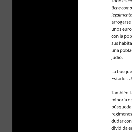
Todo es co
tiene como 
legalmente
arrogarse 
unos europ
con la pob
sus habita
una poblac
judío.
La búsqued
Estados Un
También, l
minoría de
búsqueda d
regímenes 
dudar con 
dividida e