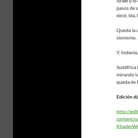
Israel y l
pasos de s
decir, bla, 
Queda la u
sionismo.
Y, todavía
Sudáfrica
mirando la
queda de P
Edición di
http://edi
content/u
KhaderWeb