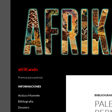
Saltar
al
contenido
Buscar
afriKando
Prensa para pensar
INFORMACIONES
BIBLIOGRA
Actúa y Muevete
PAL
Bibliografía
Dossiers