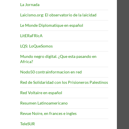
La Jornada
Laicismo.org: El observatorio de la laicidad
Le Monde Diplomatique en español
LitERaFRicA
LQS: LoQueSomos
Mundo negro digital. ¿Que esta pasando en
Africa?
Nodo50 contrainformacion en red
Red de Solidaridad con los Prisioneros Palestinos
Red Voltaire en español
Resumen Latinoamericano
Revue Noire, en frances e ingles
TeleSUR