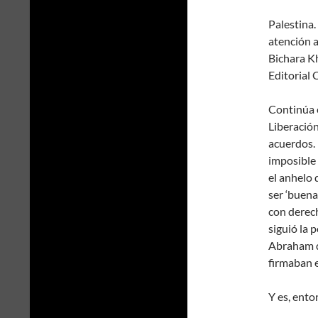
Palestina
atención 
Bichara K
Editorial 
Continúa e
Liberación
acuerdos. 
imposible 
el anhelo
ser ‘buena
con derec
siguió la 
Abraham d
firmaban e
Y es, ento