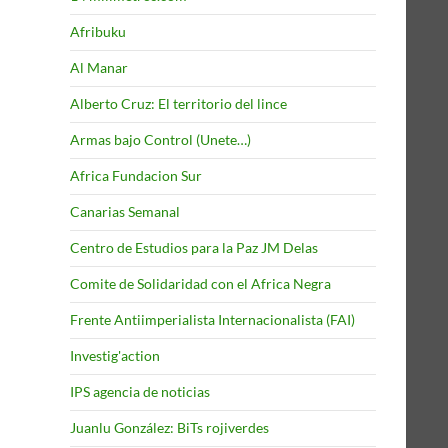
Afribuku
Al Manar
Alberto Cruz: El territorio del lince
Armas bajo Control (Unete…)
Africa Fundacion Sur
Canarias Semanal
Centro de Estudios para la Paz JM Delas
Comite de Solidaridad con el Africa Negra
Frente Antiimperialista Internacionalista (FAI)
Investig'action
IPS agencia de noticias
Juanlu González: BiTs rojiverdes