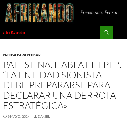
Saltar
al
contenido
Buscar
afriKando
PRENSA PARA PENSAR
PALESTINA. HABLA EL FPLP:
“LA ENTIDAD SIONISTA
DEBE PREPARARSE PARA
DECLARAR UNA DERROTA
ESTRATÉGICA»
9 MAYO, 2024
DANIEL