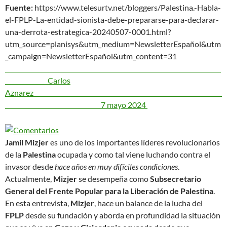
Fuente:
https://www.telesurtv.net/bloggers/Palestina.-Habla-
el-FPLP-La-entidad-sionista-debe-prepararse-para-declarar-
una-derrota-estrategica-20240507-0001.html?
utm_source=planisys&utm_medium=NewsletterEspañol&utm
_campaign=NewsletterEspañol&utm_content=31
Carlos
Aznarez
7 mayo 2024
Jamil Mizjer
es uno de los importantes líderes revolucionarios
de la
Palestina
ocupada y como tal viene luchando contra el
invasor desde
hace años en muy difíciles condiciones
.
Actualmente,
Mizjer
se desempeña como
Subsecretario
General del Frente Popular para la Liberación de Palestina
.
En esta entrevista,
Mizjer
, hace un balance de la lucha del
FPLP
desde su fundación y aborda en profundidad la situación