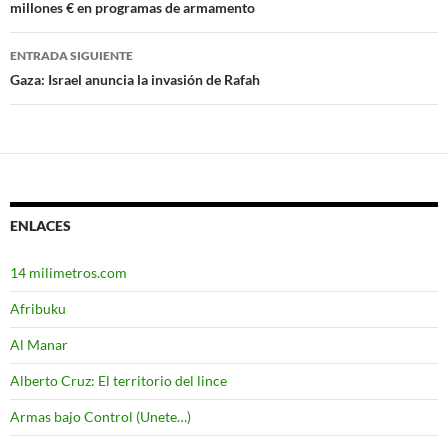
millones € en programas de armamento
de
entradas
ENTRADA SIGUIENTE
Gaza: Israel anuncia la invasión de Rafah
ENLACES
14 milimetros.com
Afribuku
Al Manar
Alberto Cruz: El territorio del lince
Armas bajo Control (Unete…)