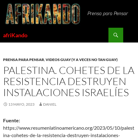
Saltar
al
contenido
Buscar
afriKando
PRENSA PARA PENSAR
,
VIDEOS GUAY (Y A VECES NO TAN GUAY)
PALESTINA. COHETES DE LA
RESISTENCIA DESTRUYEN
INSTALACIONES ISRAELÍES
13 MAYO, 2023
DANIEL
Fuente:
https://www.resumenlatinoamericano.org/2023/05/10/palest
ina-cohetes-de-la-resistencia-destruyen-instalaciones-