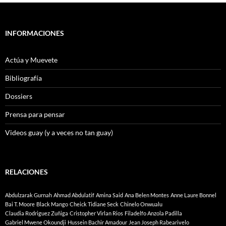
INFORMACIONES
Actúa y Muevete
Bibliografía
Dossiers
Prensa para pensar
Videos guay (y a veces no tan guay)
RELACIONES
Abdulzarak Gurnah
Ahmad Abdulatif
Amina Said
Ana Belen Montes
Anne Laure Bonnel
Bai T. Moore
Black Mango
Cheick Tidiane Seck
Chinelo Onwualu
Claudia Rodriguez Zuñiga
Cristopher Virlan Rios
Filadelfo Anzola Padilla
Gabriel Mwene Okoundji
Hussein Bachir Amadour
Jean Joseph Rabearivelo