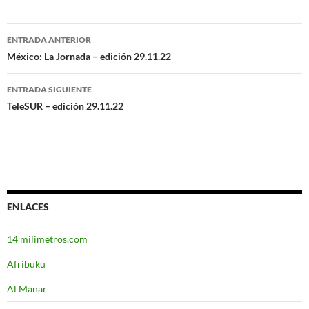
ENTRADA ANTERIOR
Navegación
México: La Jornada – edición 29.11.22
de
ENTRADA SIGUIENTE
entradas
TeleSUR – edición 29.11.22
ENLACES
14 milimetros.com
Afribuku
Al Manar