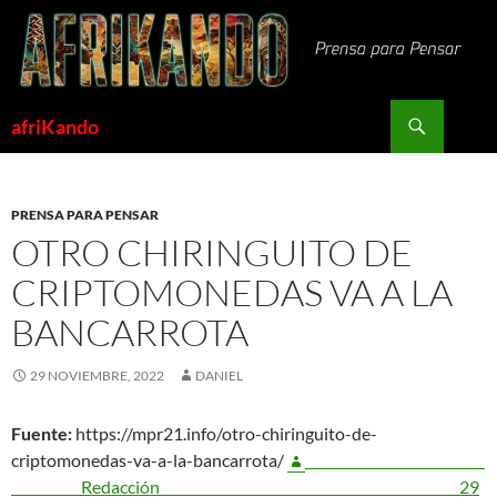
Saltar
al
contenido
Buscar
afriKando
PRENSA PARA PENSAR
OTRO CHIRINGUITO DE
CRIPTOMONEDAS VA A LA
BANCARROTA
29 NOVIEMBRE, 2022
DANIEL
Fuente:
https://mpr21.info/otro-chiringuito-de-
criptomonedas-va-a-la-bancarrota/
Redacción
29