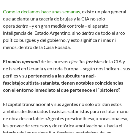
Como lo decíamos hace unas semanas
, existe un plan general
que adelanta una cacería de brujas y la CIA no solo
opera
dentro
–y en gran medida controla– el aparato
inteligencia del Estado Argentino, sino
dentro
de todo el arco
político burgués y del gobierno, y esto significa ni más ni
menos, dentro de la Casa Rosada.
El
modus operandi
de los nuevos
ejércitos fascistas
de la CIA y
de Israel en Ucrania y en toda Europa, –según nos indican–, sus
perfiles y su
pertenencia a la subcultura nazi-
fascista|ocultista-satanista, tienen notables coincidencias
con el entorno inmediato al que pertenece el “pistolero”.
El capital transnacional y sus agentes no solo utilizan estos
ambitos de disociados fascistas-satanistas para reclutar mano
de obra descartable: «Agentes prescindibles», u «ocasionales»,
les provee de recursos y de retórica «motivacional», hacia el
interior de los nucleos filo-fascistas nostalgicos de las