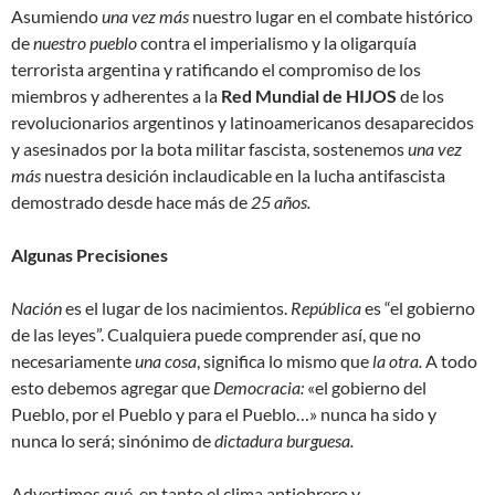
Asumiendo
una vez más
nuestro lugar en el combate histórico
de
nuestro pueblo
contra el imperialismo y la oligarquía
terrorista argentina y ratificando el compromiso de los
miembros y adherentes a la
Red Mundial de HIJOS
de los
revolucionarios argentinos y latinoamericanos desaparecidos
y asesinados por la bota militar fascista, sostenemos
una vez
más
nuestra desición inclaudicable en la lucha antifascista
demostrado desde hace más de
25 años.
Algunas Precisiones
Nación
es el lugar de los nacimientos.
República
es “el gobierno
de las leyes”. Cualquiera puede comprender así, que no
necesariamente
una cosa
, significa lo mismo que
la otra.
A todo
esto debemos agregar que
Democracia:
«el gobierno del
Pueblo, por el Pueblo y para el Pueblo…» nunca ha sido y
nunca lo será; sinónimo de
dictadura burguesa.
Advertimos qué, en tanto el clima antiobrero y