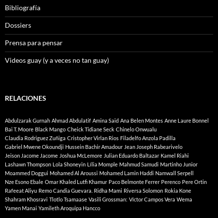
Bibliografía
Dossiers
Prensa para pensar
Videos guay (y a veces no tan guay)
RELACIONES
Abdulzarak Gurnah
Ahmad Abdulatif
Amina Said
Ana Belen Montes
Anne Laure Bonnel
Bai T. Moore
Black Mango
Cheick Tidiane Seck
Chinelo Onwualu
Claudia Rodriguez Zuñiga
Cristopher Virlan Rios
Filadelfo Anzola Padilla
Gabriel Mwene Okoundji
Hussein Bachir Amadour
Jean Joseph Rabearivelo
Jeison Jacome Jacome
Joshua McLemore
Julian Eduardo Baltazar
Kamel Riahi
Lashawn Thompson
Lola Shoneyin
Lília Momple
Mahmud Samudi
Martinho Junior
Moammed Doggui
Mohamed Al Aroussi
Mohamed Lamin Haddi
Namwall Serpell
Nze Esono Ebale
Omar Khaled Lutfi Khamur
Paco Belmonte Ferrer
Perenco
Pere Ortin
Rafeeat Aliyu
Remo Candia Guevara.
Ridha Mami
Riversa Solomon
Rokia Kone
Shahram Khosravi
Tlotlo Tsamaase
Vasili Grossman:
Víctor Campos Vera
Wema
Yamen Manai
Yamileth Aroquipa Hancco