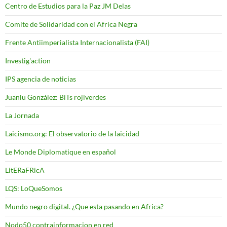
Centro de Estudios para la Paz JM Delas
Comite de Solidaridad con el Africa Negra
Frente Antiimperialista Internacionalista (FAI)
Investig'action
IPS agencia de noticias
Juanlu González: BiTs rojiverdes
La Jornada
Laicismo.org: El observatorio de la laicidad
Le Monde Diplomatique en español
LitERaFRicA
LQS: LoQueSomos
Mundo negro digital. ¿Que esta pasando en Africa?
Nodo50 contrainformacion en red