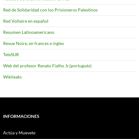
Red de Solidaridad con los Prisioneros Palestinos
Red Voltaire en español
Resumen Latinoamericano
Revue Noire, en frances e ingles
TeleSUR
Web del profesor Renato Fialho Jr.(portugués)
Wikileaks
INFORMACIONES
Actúa y Muevete