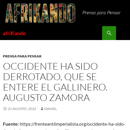
Saltar
al
contenido
Buscar
afriKando
PRENSA PARA PENSAR
OCCIDENTE HA SIDO
DERROTADO, QUE SE
ENTERE EL GALLINERO.
AUGUSTO ZAMORA
21 AGOSTO, 2022
DANIEL
Fuente:
https://frenteantiimperialista.org/occidente-ha-sido-