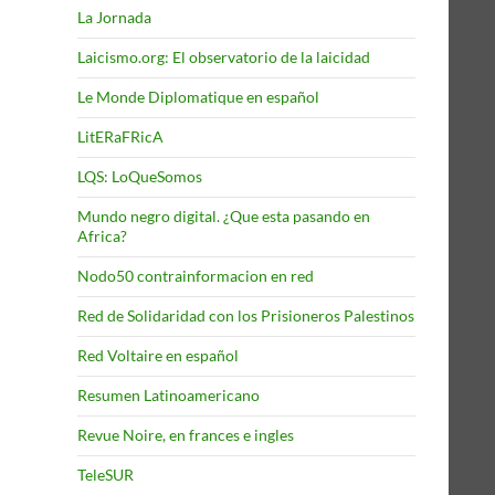
La Jornada
Laicismo.org: El observatorio de la laicidad
Le Monde Diplomatique en español
LitERaFRicA
LQS: LoQueSomos
Mundo negro digital. ¿Que esta pasando en
Africa?
Nodo50 contrainformacion en red
Red de Solidaridad con los Prisioneros Palestinos
Red Voltaire en español
Resumen Latinoamericano
Revue Noire, en frances e ingles
TeleSUR