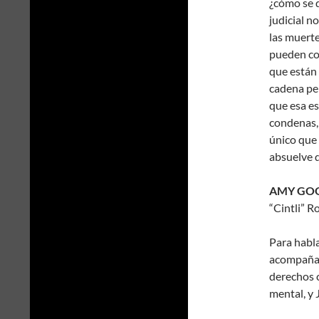
¿cómo se d
judicial n
las muert
pueden con
que están
cadena pe
que esa es
condenas, 
único que 
absuelve 
AMY GO
“Cintli” R
Para habla
acompañan 
derechos 
mental, y 