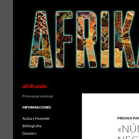
Saltar
al
contenido
Buscar
afriKando
Prensa para pensar
INFORMACIONES
PRENSA PA
Actúa y Muevete
«NÚ
Bibliografía
Dossiers