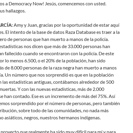
os a Democracy Now! Jesús, comencemos con usted.
us hallazgos.
RCÍA:
Amy y Juan, gracias por la oportunidad de estar aquí
s. El intento de la base de datos Raza Database es traer a la
ero de personas que han muerto a manos de la policía.
estadísticas nos dicen que más de 33.000 personas han
n fallecido cuando se encontraron con la policía. De este
r lo menos 6.500, o el 20% de la población, han sido
Más de 8.000 personas de la raza negra han muerto a manos
cía. Un número que nos sorprendió es que en la población
en las estadísticas antiguas, contábamos alrededor de 500
uertas. Y con las nuevas estadísticas, más de 2.000
se han contado. Ese es un incremento de más del 75%. Así
emos sorprendido por el número de personas, pero también
tribución, sobre todo de las comunidades, no nada más
ino asiáticos, negros, nuestros hermanos indígenas.
 proyecto que realmente ha sido muy difícil para mí y para