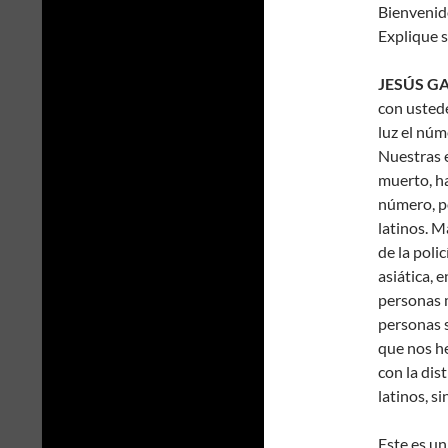
Bienvenid
Explique s
JESÚS GA
con ustede
luz el núm
Nuestras 
muerto, ha
número, po
latinos. 
de la poli
asiática, 
personas m
personas 
que nos h
con la dis
latinos, s
Este es un