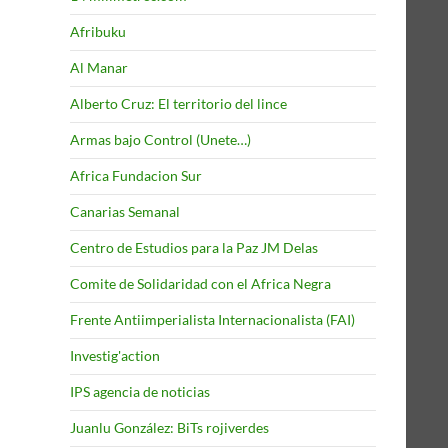
Afribuku
Al Manar
Alberto Cruz: El territorio del lince
Armas bajo Control (Unete…)
Africa Fundacion Sur
Canarias Semanal
Centro de Estudios para la Paz JM Delas
Comite de Solidaridad con el Africa Negra
Frente Antiimperialista Internacionalista (FAI)
Investig'action
IPS agencia de noticias
Juanlu González: BiTs rojiverdes