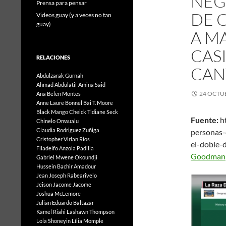
NEG
Prensa para pensar
DE 
Videos guay (y a veces no tan
guay)
A MA
CASI
RELACIONES
CAN
Abdulzarak Gurnah
Ahmad Abdulatif
Amina Said
24 OCTUB
Ana Belen Montes
Anne Laure Bonnel
Bai T. Moore
Black Mango
Cheick Tidiane Seck
Fuente:
ht
Chinelo Onwualu
Claudia Rodriguez Zuñiga
personas-
Cristopher Virlan Rios
el-dob
Filadelfo Anzola Padilla
Goodman
Gabriel Mwene Okoundji
Hussein Bachir Amadour
Jean Joseph Rabearivelo
Jeison Jacome Jacome
Joshua McLemore
Julian Eduardo Baltazar
Kamel Riahi
Lashawn Thompson
Lola Shoneyin
Lília Momple