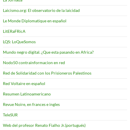
Laicismo.org: El observatorio de la laicidad
Le Monde Diplomatique en español
LitERaFRicA
LQS: LoQueSomos
Mundo negro digital. ¿Que esta pasando en Africa?
Nodo50 contrainformacion en red
Red de Solidaridad con los Prisioneros Palestinos
Red Voltaire en español
Resumen Latinoamericano
Revue Noire, en frances e ingles
TeleSUR
Web del profesor Renato Fialho Jr.(portugués)