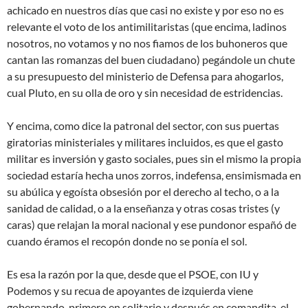
achicado en nuestros días que casi no existe y por eso no es
relevante el voto de los antimilitaristas (que encima, ladinos
nosotros, no votamos y no nos fiamos de los buhoneros que
cantan las romanzas del buen ciudadano) pegándole un chute
a su presupuesto del ministerio de Defensa para ahogarlos,
cual Pluto, en su olla de oro y sin necesidad de estridencias.
Y encima, como dice la patronal del sector, con sus puertas
giratorias ministeriales y militares incluidos, es que el gasto
militar es inversión y gasto sociales, pues sin el mismo la propia
sociedad estaría hecha unos zorros, indefensa, ensimismada en
su abúlica y egoísta obsesión por el derecho al techo, o a la
sanidad de calidad, o a la enseñanza y otras cosas tristes (y
caras) que relajan la moral nacional y ese pundonor españó de
cuando éramos el recopón donde no se ponía el sol.
Es esa la razón por la que, desde que el PSOE, con IU y
Podemos y su recua de apoyantes de izquierda viene
gobernando, primero en solitario y después en comandita, el