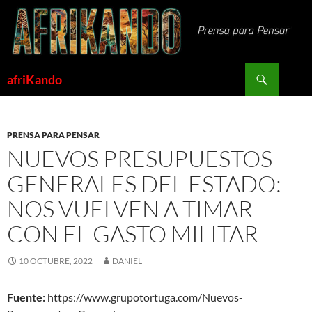
Saltar
al
contenido
Buscar
afriKando
PRENSA PARA PENSAR
NUEVOS PRESUPUESTOS
GENERALES DEL ESTADO:
NOS VUELVEN A TIMAR
CON EL GASTO MILITAR
10 OCTUBRE, 2022
DANIEL
Fuente:
https://www.grupotortuga.com/Nuevos-