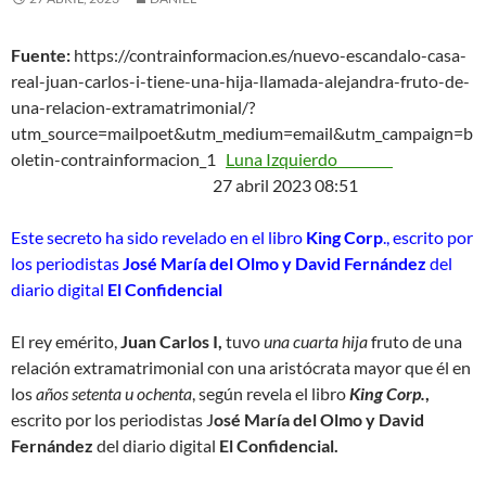
Fuente:
https://contrainformacion.es/nuevo-escandalo-casa-
real-juan-carlos-i-tiene-una-hija-llamada-alejandra-fruto-de-
una-relacion-extramatrimonial/?
utm_source=mailpoet&utm_medium=email&utm_campaign=b
oletin-contrainformacion_1
Luna Izquierdo
27 abril 2023 08:51
Este secreto ha sido revelado en el libro
King Corp
., escrito por
los periodistas
José María del Olmo y David Fernández
del
diario digital
El Confidencial
El rey emérito,
Juan Carlos I,
tuvo
una cuarta hija
fruto de una
relación extramatrimonial con una aristócrata mayor que él en
los
años setenta u ochenta
, según revela el libro
King Corp.
,
escrito por los periodistas J
osé María del Olmo y David
Fernández
del diario digital
El Confidencial.