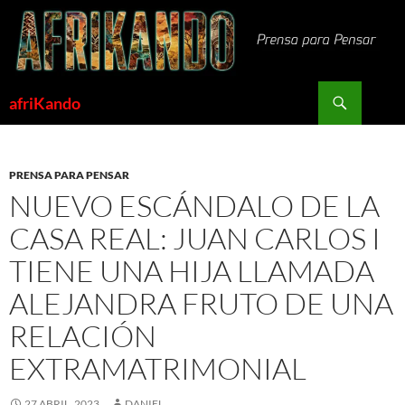
Saltar
al
contenido
Buscar
afriKando
PRENSA PARA PENSAR
NUEVO ESCÁNDALO DE LA
CASA REAL: JUAN CARLOS I
TIENE UNA HIJA LLAMADA
ALEJANDRA FRUTO DE UNA
RELACIÓN
EXTRAMATRIMONIAL
27 ABRIL, 2023
DANIEL