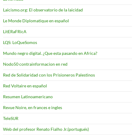
Laicismo.org: El observatorio de la laicidad
Le Monde Diplomatique en español
LitERaFRicA
LQS: LoQueSomos
Mundo negro digital. ¿Que esta pasando en Africa?
Nodo50 contrainformacion en red
Red de Solidaridad con los Prisioneros Palestinos
Red Voltaire en español
Resumen Latinoamericano
Revue Noire, en frances e ingles
TeleSUR
Web del profesor Renato Fialho Jr.(portugués)