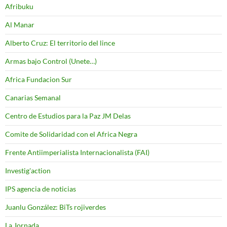
Afribuku
Al Manar
Alberto Cruz: El territorio del lince
Armas bajo Control (Unete…)
Africa Fundacion Sur
Canarias Semanal
Centro de Estudios para la Paz JM Delas
Comite de Solidaridad con el Africa Negra
Frente Antiimperialista Internacionalista (FAI)
Investig'action
IPS agencia de noticias
Juanlu González: BiTs rojiverdes
La Jornada