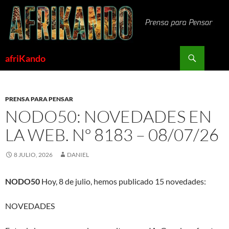
Saltar
al
contenido
Buscar
afriKando
PRENSA PARA PENSAR
NODO50: NOVEDADES EN
LA WEB. Nº 8183 – 08/07/26
8 JULIO, 2026
DANIEL
NODO50
Hoy, 8 de julio, hemos publicado 15 novedades:
NOVEDADES