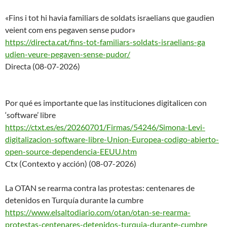
«Fins i tot hi havia familiars de soldats israelians que gaudien
veient com ens pegaven sense pudor»
https://directa.cat/fins-tot-f
amiliars-soldats-israelians-ga
udien-veure-pegaven-sense-pudo
r/
Directa (08-07-2026)
Por qué es importante que las instituciones digitalicen con
‘software’ libre
https://ctxt.es/es/20260701/Fi
rmas/54246/Simona-Levi-
digital
izacion-software-libre-Union-
Europea-codigo-abierto-
open-
source-dependencia-EEUU.htm
Ctx (Contexto y acción) (08-07-2026)
La OTAN se rearma contra las protestas: centenares de
detenidos en Turquía durante la cumbre
https://www.elsaltodiario.com/
otan/otan-se-rearma-
protestas-
centenares-detenidos-turquia-d
urante-cumbre