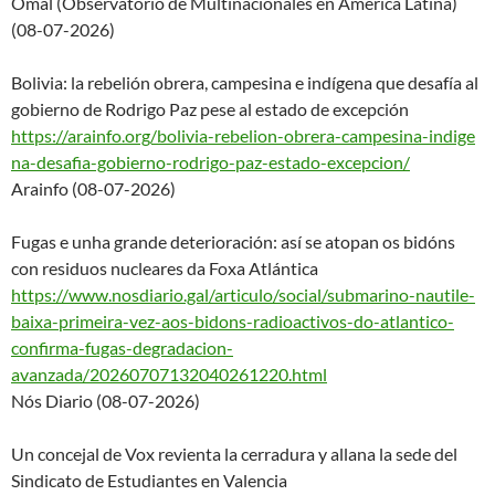
Omal (Observatorio de Multinacionales en América Latina)
(08-07-2026)
Bolivia: la rebelión obrera, campesina e indígena que desafía al
gobierno de Rodrigo Paz pese al estado de excepción
https://arainfo.org/bolivia-re
belion-obrera-campesina-indige
na-desafia-gobierno-rodrigo-
paz-estado-excepcion/
Arainfo (08-07-2026)
Fugas e unha grande deterioración: así se atopan os bidóns
con residuos nucleares da Foxa Atlántica
https://www.nosdiario.gal/arti
culo/social/submarino-nautile-
baixa-primeira-vez-aos-bidons-
radioactivos-do-atlantico-
confirma-fugas-degradacion-
avanzada/20260707132040261220.
html
Nós Diario (08-07-2026)
Un concejal de Vox revienta la cerradura y allana la sede del
Sindicato de Estudiantes en Valencia