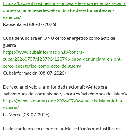
https://kaosenlared.net/un-con
cejal-de-vox-revienta-la-cerra
dura-y-allana-la-sede-del-
sindicato-de-estudiantes-en-
valencia/
Kaosenlared (08-07-2026)
Cuba denunciará en ONU cerco energético como acto de
guerra
https://www.cubainformacion.tv
/contra-
cuba/20260707/123796/
123796-cuba-denunciara-en-onu-
cerco-energetico-como-acto-de-
guerra
Cubainformación (08-07-2026)
De regular el velo a la ‘prioridad nacional’: «Antes era
‘salvémonos del comunismo’ y ahora es ‘salvémonos del Islam'»
https://www.lamarea.com/2026/0
7/06/analisis-islamofobia-
espa
na/
La Marea (08-07-2026)
La desconfianza en el poder judicial está más que justificada