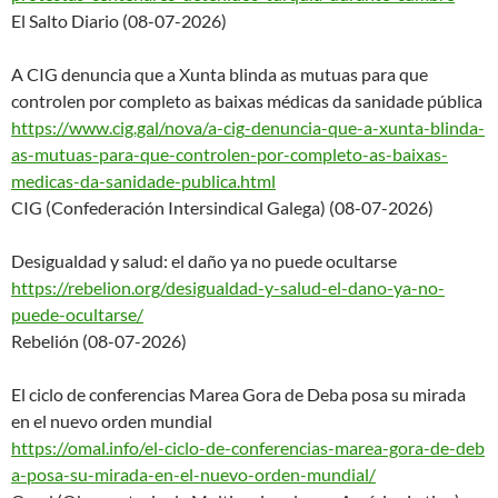
El Salto Diario (08-07-2026)
A CIG denuncia que a Xunta blinda as mutuas para que
controlen por completo as baixas médicas da sanidade pública
https://www.cig.gal/nova/a-cig
-denuncia-que-a-xunta-blinda-
as-mutuas-para-que-controlen-
por-completo-as-baixas-
medicas-da-sanidade-publica.
html
CIG (Confederación Intersindical Galega) (08-07-2026)
Desigualdad y salud: el daño ya no puede ocultarse
https://rebelion.org/desiguald
ad-y-salud-el-dano-ya-no-
puede-ocultarse/
Rebelión (08-07-2026)
El ciclo de conferencias Marea Gora de Deba posa su mirada
en el nuevo orden mundial
https://omal.info/el-ciclo-de-
conferencias-marea-gora-de-deb
a-posa-su-mirada-en-el-nuevo-
orden-mundial/