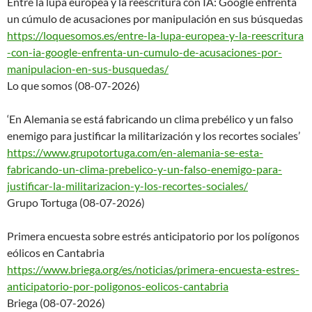
Entre la lupa europea y la reescritura con IA: Google enfrenta
un cúmulo de acusaciones por manipulación en sus búsquedas
https://loquesomos.es/entre-la
-lupa-europea-y-la-reescritura
-con-ia-google-enfrenta-un-
cumulo-de-acusaciones-por-
manipulacion-en-sus-busquedas/
Lo que somos (08-07-2026)
‘En Alemania se está fabricando un clima prebélico y un falso
enemigo para justificar la militarización y los recortes sociales’
https://www.grupotortuga.com/e
n-alemania-se-esta-
fabricando-
un-clima-prebelico-y-un-falso-
enemigo-para-
justificar-la-
militarizacion-y-los-recortes-
sociales/
Grupo Tortuga (08-07-2026)
Primera encuesta sobre estrés anticipatorio por los polígonos
eólicos en Cantabria
https://www.briega.org/es/noti
cias/primera-encuesta-estres-
anticipatorio-por-poligonos-
eolicos-cantabria
Briega (08-07-2026)