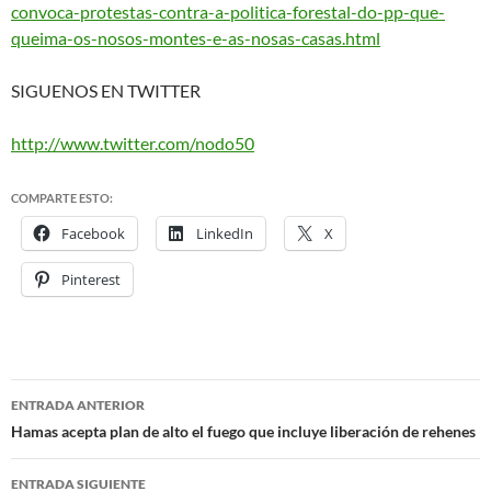
conv
oca-protestas-contra-a-politic
a-forestal-do-pp-que-
queima-
os-nosos-montes-e-as-nosas-
casas.html
SIGUENOS EN TWITTER
http://www.twitter.com/nodo50
COMPARTE ESTO:
Facebook
LinkedIn
X
Pinterest
ENTRADA ANTERIOR
Navegación
Hamas acepta plan de alto el fuego que incluye liberación de rehenes
de
ENTRADA SIGUIENTE