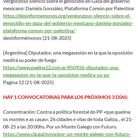
Vergonzoso silencio sobre el genocidio en Gaza del gobierno
mexicano: Daniela González, Plataforma Común por Palestina
https://desinformemonos.org/ve
rgonzoso-silencio-sobre-el-
gen
ocidio-en-gaza-del-gobierno-
mexicano-daniela-gonzalez-
plataforma-comun-por-palestina
/
desinformémonos (21-08-2025)
[Argentina] Diputados: una megasesión en la que la oposición
medirá su poder de fuego
https://www.pagina12.com.ar/85
0926-diputados-una-
megasesion-
en-la-que-la-oposicion-medira-
su-po
Pagina 12 (21-08-2025)
HAY 1 CONVOCATORIAS PARA LOS PRÓXIMOS 3 DÍAS:
Concentración: Contra a política forestal do PP «que queima
os montes e as casas». 26 cidades e vilas de toda Galiza. , el 21-
08-25 a las 20:00hs. Por un Monte Galego con Futuro.
https://www.cig.gal/nova/por-u
n-monte-galego-con-futuro-