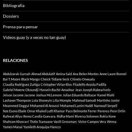
Bibliografía
Dossiers
Prensa para pensar
Videos guay (y a veces no tan guay)
RELACIONES
Abdulzarak Gurnah
Ahmad Abdulatif
Amina Said
Ana Belen Montes
Anne Laure Bonnel
Bai T. Moore
Black Mango
Cheick Tidiane Seck
Chinelo Onwualu
Claudia Rodriguez Zuñiga
Cristopher Virlan Rios
Filadelfo Anzola Padilla
Gabriel Mwene Okoundji
Hussein Bachir Amadour
Jean Joseph Rabearivelo
Jeison Jacome Jacome
Joshua McLemore
Julian Eduardo Baltazar
Kamel Riahi
Lashawn Thompson
Lola Shoneyin
Lília Momple
Mahmud Samudi
Martinho Junior
Moammed Doggui
Mohamed Al Aroussi
Mohamed Lamin Haddi
Namwall Serpell
Nze Esono Ebale
Omar Khaled Lutfi Khamur
Paco Belmonte Ferrer
Perenco
Pere Ortin
Rafeeat Aliyu
Remo Candia Guevara.
Ridha Mami
Riversa Solomon
Rokia Kone
Shahram Khosravi
Tlotlo Tsamaase
Vasili Grossman:
Víctor Campos Vera
Wema
Yamen Manai
Yamileth Aroquipa Hancco