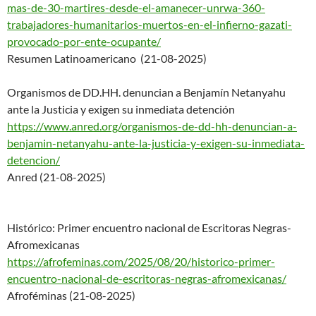
mas-
de-30-martires-desde-el-
amanecer-unrwa-360-
trabajadores-humanitarios-
muertos-en-el-infierno-gazati-
provocado-por-ente-ocupante/
Resumen Latinoamericano (21-08-2025)
Organismos de DD.HH. denuncian a Benjamín Netanyahu
ante la Justicia y exigen su inmediata detención
https://www.anred.org/organism
os-de-dd-hh-denuncian-a-
benjamin-netanyahu-ante-la-jus
ticia-y-exigen-su-inmediata-
detencion/
Anred (21-08-2025)
Histórico: Primer encuentro nacional de Escritoras Negras-
Afromexicanas
https://afrofeminas.com/2025/0
8/20/historico-primer-
encuentr
o-nacional-de-escritoras-
negras-afromexicanas/
Afroféminas (21-08-2025)