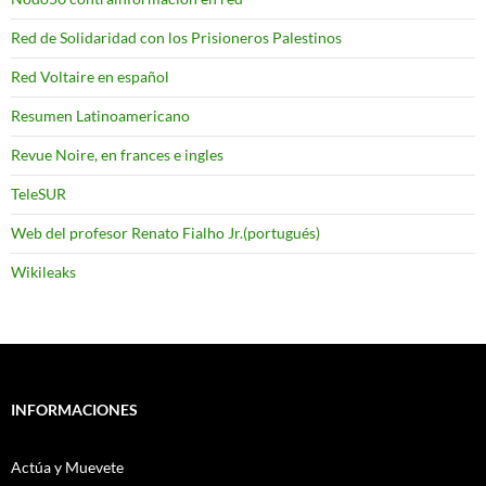
Red de Solidaridad con los Prisioneros Palestinos
Red Voltaire en español
Resumen Latinoamericano
Revue Noire, en frances e ingles
TeleSUR
Web del profesor Renato Fialho Jr.(portugués)
Wikileaks
INFORMACIONES
Actúa y Muevete