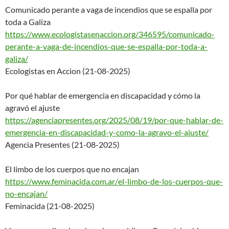
Comunicado perante a vaga de incendios que se espalla por
toda a Galiza
https://www.ecologistasenaccio
n.org/346595/comunicado-
perante-a-vaga-de-incendios-
que-se-espalla-por-toda-a-
galiza/
Ecologistas en Accion (21-08-2025)
Por qué hablar de emergencia en discapacidad y cómo la
agravó el ajuste
https://agenciapresentes.org/2
025/08/19/por-que-hablar-de-
em
ergencia-en-discapacidad-y-com
o-la-agravo-el-ajuste/
Agencia Presentes (21-08-2025)
El limbo de los cuerpos que no encajan
https://www.feminacida.com.ar/
el-limbo-de-los-cuerpos-que-
no
-encajan/
Feminacida (21-08-2025)