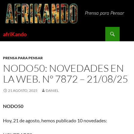
Saltar
al
contenido
Buscar
afriKando
PRENSA PARA PENSAR
NODO50: NOVEDADES EN
LA WEB. Nº 7872 – 21/08/25
21 AGOSTO, 2025
DANIEL
NODO50
Hoy, 21 de agosto, hemos publicado 10 novedades: