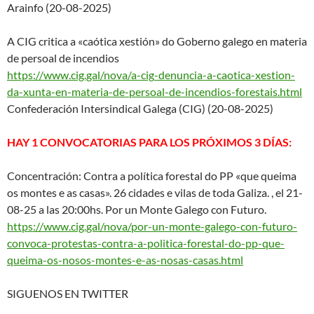
Arainfo (20-08-2025)
A CIG critica a «caótica xestión» do Goberno galego en materia
de persoal de incendios
https://www.cig.gal/nova/a-cig
-denuncia-a-caotica-xestion-
da-xunta-en-materia-de-
persoal-de-incendios-forestais
.html
Confederación Intersindical Galega (CIG) (20-08-2025)
HAY 1 CONVOCATORIAS PARA LOS PRÓXIMOS 3 DÍAS:
Concentración: Contra a política forestal do PP «que queima
os montes e as casas». 26 cidades e vilas de toda Galiza. , el 21-
08-25 a las 20:00hs. Por un Monte Galego con Futuro.
https://www.cig.gal/nova/por-u
n-monte-galego-con-futuro-
conv
oca-protestas-contra-a-politic
a-forestal-do-pp-que-
queima-
os-nosos-montes-e-as-nosas-
casas.html
SIGUENOS EN TWITTER