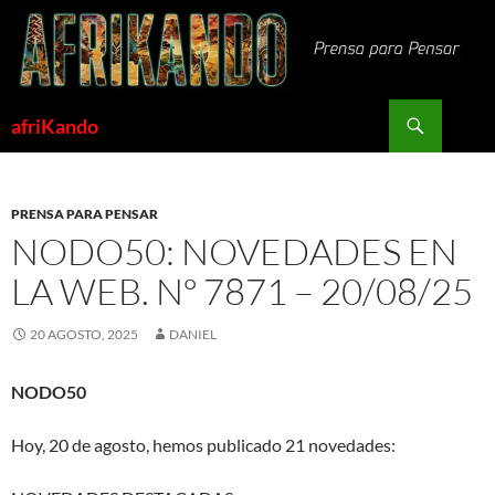
Saltar
al
contenido
Buscar
afriKando
PRENSA PARA PENSAR
NODO50: NOVEDADES EN
LA WEB. Nº 7871 – 20/08/25
20 AGOSTO, 2025
DANIEL
NODO50
Hoy, 20 de agosto, hemos publicado 21 novedades: