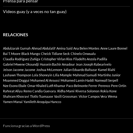
Prensa para pensar
Videos guay (y a veces no tan guay)
RELACIONES
Abdulzarak Gurnah
Ahmad Abdulatif
Amina Said
Ana Belen Montes
Anne Laure Bonnel
Bai T. Moore
Black Mango
Cheick Tidiane Seck
Chinelo Onwualu
Claudia Rodriguez Zuñiga
Cristopher Virlan Rios
Filadelfo Anzola Padilla
Gabriel Mwene Okoundji
Hussein Bachir Amadour
Jean Joseph Rabearivelo
Jeison Jacome Jacome
Joshua McLemore
Julian Eduardo Baltazar
Kamel Riahi
Lashawn Thompson
Lola Shoneyin
Lília Momple
Mahmud Samudi
Martinho Junior
Moammed Doggui
Mohamed Al Aroussi
Mohamed Lamin Haddi
Namwall Serpell
Nze Esono Ebale
Omar Khaled Lutfi Khamur
Paco Belmonte Ferrer
Perenco
Pere Ortin
Rafeeat Aliyu
Remo Candia Guevara.
Ridha Mami
Riversa Solomon
Rokia Kone
Shahram Khosravi
Tlotlo Tsamaase
Vasili Grossman:
Víctor Campos Vera
Wema
Yamen Manai
Yamileth Aroquipa Hancco
Funciona gracias a WordPress