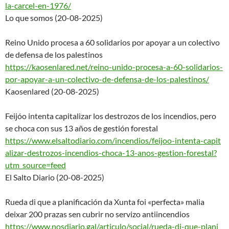
la-carcel-en-1976/
Lo que somos (20-08-2025)
Reino Unido procesa a 60 solidarios por apoyar a un colectivo
de defensa de los palestinos
https://kaosenlared.net/reino-
unido-procesa-a-60-solidarios-
por-apoyar-a-un-colectivo-de-d
efensa-de-los-palestinos/
Kaosenlared (20-08-2025)
Feijóo intenta capitalizar los destrozos de los incendios, pero
se choca con sus 13 años de gestión forestal
https://www.elsaltodiario.com/
incendios/feijoo-intenta-capit
alizar-destrozos-incendios-
choca-13-anos-gestion-
forestal?
utm_source=feed
El Salto Diario (20-08-2025)
Rueda di que a planificación da Xunta foi «perfecta» malia
deixar 200 prazas sen cubrir no servizo antiincendios
https://www.nosdiario.gal/arti
culo/social/rueda-di-que-plani