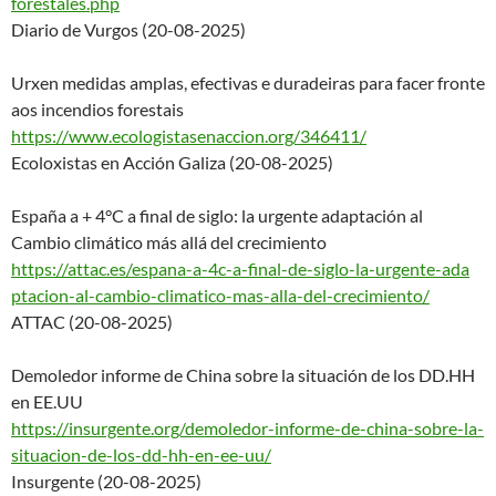
forestales.
php
Diario de Vurgos (20-08-2025)
Urxen medidas amplas, efectivas e duradeiras para facer fronte
aos incendios forestais
https://www.ecologistasenaccio
n.org/346411/
Ecoloxistas en Acción Galiza (20-08-2025)
España a + 4°C a final de siglo: la urgente adaptación al
Cambio climático más allá del crecimiento
https://attac.es/espana-a-4c-a
-final-de-siglo-la-urgente-ada
ptacion-al-cambio-climatico-
mas-alla-del-crecimiento/
ATTAC (20-08-2025)
Demoledor informe de China sobre la situación de los DD.HH
en EE.UU
https://insurgente.org/demoled
or-informe-de-china-sobre-la-
situacion-de-los-dd-hh-en-ee-
uu/
Insurgente (20-08-2025)