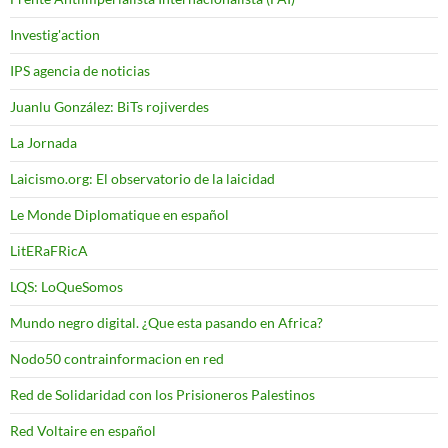
Investig'action
IPS agencia de noticias
Juanlu González: BiTs rojiverdes
La Jornada
Laicismo.org: El observatorio de la laicidad
Le Monde Diplomatique en español
LitERaFRicA
LQS: LoQueSomos
Mundo negro digital. ¿Que esta pasando en Africa?
Nodo50 contrainformacion en red
Red de Solidaridad con los Prisioneros Palestinos
Red Voltaire en español