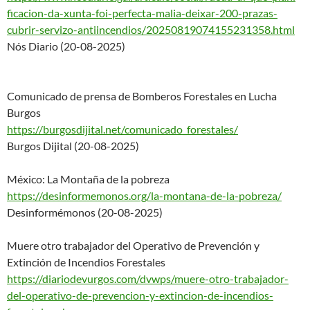
ficacion-da-xunta-foi-perfecta
-malia-deixar-200-prazas-
cubrir-servizo-antiincendios/2
0250819074155231358.html
Nós Diario (20-08-2025)
Comunicado de prensa de Bomberos Forestales en Lucha
Burgos
https://burgosdijital.net/comu
nicado_forestales/
Burgos Dijital (20-08-2025)
México: La Montaña de la pobreza
https://desinformemonos.org/la
-montana-de-la-pobreza/
Desinformémonos (20-08-2025)
Muere otro trabajador del Operativo de Prevención y
Extinción de Incendios Forestales
https://diariodevurgos.com/dvw
ps/muere-otro-trabajador-
del-
operativo-de-prevencion-y-exti
ncion-de-incendios-