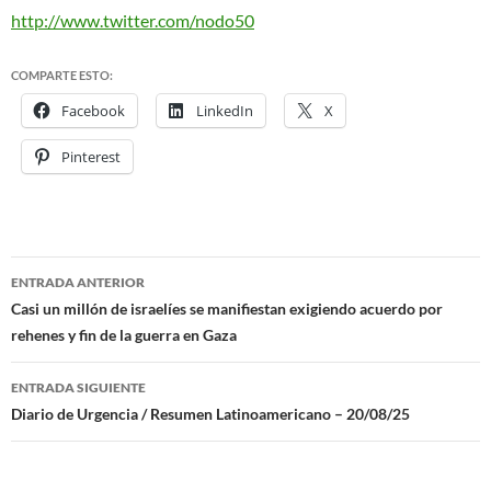
http://www.twitter.com/nodo50
COMPARTE ESTO:
Facebook
LinkedIn
X
Pinterest
ENTRADA ANTERIOR
Navegación
Casi un millón de israelíes se manifiestan exigiendo acuerdo por
rehenes y fin de la guerra en Gaza
de
entradas
ENTRADA SIGUIENTE
Diario de Urgencia / Resumen Latinoamericano – 20/08/25