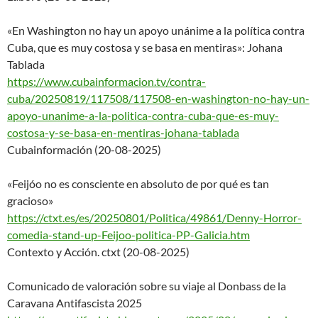
«En Washington no hay un apoyo unánime a la política contra
Cuba, que es muy costosa y se basa en mentiras»: Johana
Tablada
https://www.cubainformacion.tv
/contra-
cuba/20250819/117508/
117508-en-washington-no-hay-
un-
apoyo-unanime-a-la-politica
-contra-cuba-que-es-muy-
costosa-y-se-basa-en-mentiras-
johana-tablada
Cubainformación (20-08-2025)
«Feijóo no es consciente en absoluto de por qué es tan
gracioso»
https://ctxt.es/es/20250801/Po
litica/49861/Denny-Horror-
come
dia-stand-up-Feijoo-politica-
PP-Galicia.htm
Contexto y Acción. ctxt (20-08-2025)
Comunicado de valoración sobre su viaje al Donbass de la
Caravana Antifascista 2025