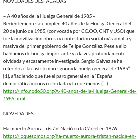
NOVEDADES DESTACADAS
– A 40 años de la Huelga General de 1985 –
Recientemente se cumplen 40 años de la Huelga General del
20 de junio de 1985, (convocada por CC.OO, CNT y USO) que
fue la movilización obrera y contestación social más amplia y
masiva del primer gobierno de Felipe González. Pese a ello
hablamos de huelga importante y a la vez profundamente
olvidada y escasamente investigada. Sergio Gálvez se ha
referido a “la casi siempre ignorada huelga general de 1985”
[1], añadiendo que fue el paro general en la “España
democrática menos recordada y la que menos (…)
https://info.nodo50.org/A-40-a
nos-de-la-Huelga-General-de-
19
85.html
NOVEDADES
Ha muerto Aurora Tristán. Nació en la Cárcel en 1976…
https://loquesomos.org/ha-muer
to-aurora-tristan-nacida-en-