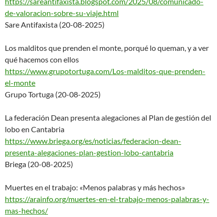
https://sareantifaxista.blogsp
ot.com/2025/08/comunicado-
de-
valoracion-sobre-su-viaje.html
Sare Antifaxista (20-08-2025)
Los malditos que prenden el monte, porqué lo queman, y a ver
qué hacemos con ellos
https://www.grupotortuga.com/L
os-malditos-que-prenden-
el-mon
te
Grupo Tortuga (20-08-2025)
La federación Dean presenta alegaciones al Plan de gestión del
lobo en Cantabria
https://www.briega.org/es/noti
cias/federacion-dean-
presenta-
alegaciones-plan-gestion-lobo-
cantabria
Briega (20-08-2025)
Muertes en el trabajo: «Menos palabras y más hechos»
https://arainfo.org/muertes-en
-el-trabajo-menos-palabras-y-
mas-hechos/