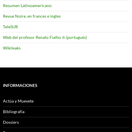
Resumen Latinoamericano
Revue Noire, en frances e ingles
TeleSUR
Web del profesor Renato Fialho Jr.(portugués)
Wikileaks
INFORMACIONES
Actúa y Muevete
Bibliografía
Dossiers