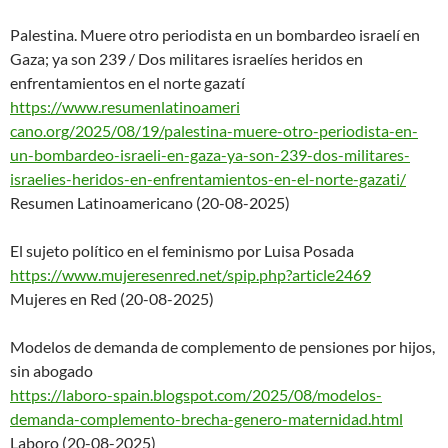
Palestina. Muere otro periodista en un bombardeo israelí en
Gaza; ya son 239 / Dos militares israelíes heridos en
enfrentamientos en el norte gazatí
https://www.resumenlatinoameri
cano.org/2025/08/19/palestina-
muere-otro-periodista-en-
un-bo
mbardeo-israeli-en-gaza-ya-son
-239-dos-militares-
israelies-
heridos-en-enfrentamientos-en-
el-norte-gazati/
Resumen Latinoamericano (20-08-2025)
El sujeto político en el feminismo por Luisa Posada
https://www.mujeresenred.net/s
pip.php?article2469
Mujeres en Red (20-08-2025)
Modelos de demanda de complemento de pensiones por hijos,
sin abogado
https://laboro-spain.blogspot.
com/2025/08/modelos-
demanda-co
mplemento-brecha-genero-matern
idad.html
Laboro (20-08-2025)