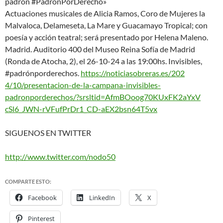
padrón #PadrónPorDerecho»
Actuaciones musicales de Alicia Ramos, Coro de Mujeres la
Malvaloca, Delameseta, La Mare y Guacamayo Tropical; con
poesía y acción teatral; será presentado por Helena Maleno.
Madrid. Auditorio 400 del Museo Reina Sofía de Madrid
(Ronda de Atocha, 2), el 26-10-24 a las 19:00hs. Invisibles,
#padrónporderechos.
https://noticiasobreras.es/202
4/10/presentacion-de-la-campan
a-invisibles-
padronporderechos
/?srsltid=AfmBOoog70KUxFK2aYxV
cSl6_JWN-rVFufPrDr1_CD-
aEX2bsn64T5vx
SIGUENOS EN TWITTER
http://www.twitter.com/nodo50
COMPARTE ESTO:
Facebook
LinkedIn
X
Pinterest