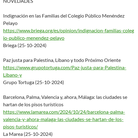
NOVEDADES
Indignación en las Familias del Colegio Público Menéndez
Pelayo
https://www.briega.org/es/opin
ion/indignacion-familias-coleg
io-publico-menendez-pelayo
Briega (25-10-2024)
Paz justa para Palestina, Líbano y todo Próximo Oriente
https://www.grupotortuga.com/P
az-justa-para-Palestina-
Libano
-y
Grupo Tortuga (25-10-2024)
Barcelona, Palma, Valencia y, ahora, Málaga: las ciudades se
hartan de los pisos turísticos
https://www.lamarea.com/2024/1
0/24/barcelona-palma-
valencia-
y-ahora-malaga-las-ciudades-
se-hartan-de-los-
pisos-
turisticos/
La Marea (25-10-2024)