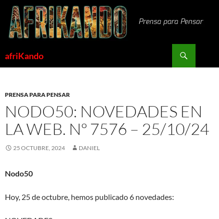
Saltar
al
contenido
Buscar
afriKando
PRENSA PARA PENSAR
NODO50: NOVEDADES EN
LA WEB. Nº 7576 – 25/10/24
25 OCTUBRE, 2024
DANIEL
Nodo50
Hoy, 25 de octubre, hemos publicado 6 novedades: