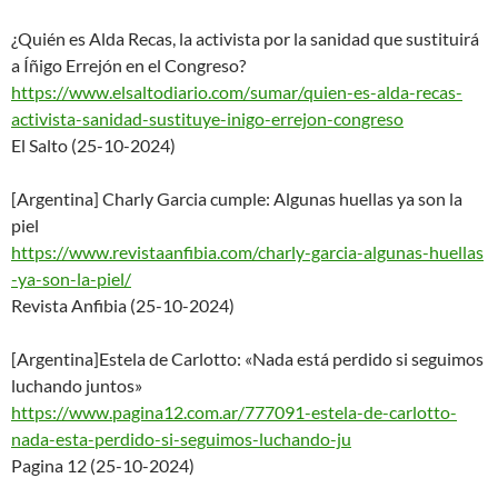
¿Quién es Alda Recas, la activista por la sanidad que sustituirá
a Íñigo Errejón en el Congreso?
https://www.elsaltodiario.com/
sumar/quien-es-alda-recas-
acti
vista-sanidad-sustituye-inigo-
errejon-congreso
El Salto (25-10-2024)
[Argentina] Charly Garcia cumple: Algunas huellas ya son la
piel
https://www.revistaanfibia.com
/charly-garcia-algunas-huellas
-ya-son-la-piel/
Revista Anfibia (25-10-2024)
[Argentina]Estela de Carlotto: «Nada está perdido si seguimos
luchando juntos»
https://www.pagina12.com.ar/77
7091-estela-de-carlotto-
nada-
esta-perdido-si-seguimos-lucha
ndo-ju
Pagina 12 (25-10-2024)