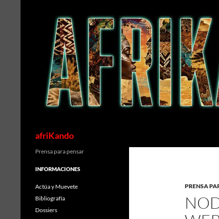
Saltar
al
contenido
Buscar
afriKando
Prensa para pensar
INFORMACIONES
PRENSA PA
Actúa y Muevete
NOD
Bibliografía
Dossiers