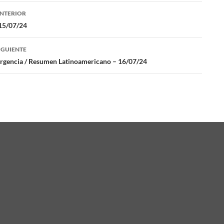
NTERIOR
ación
15/07/24
IGUIENTE
das
Urgencia / Resumen Latinoamericano – 16/07/24