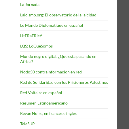
La Jornada
Laicismo.org: El observatorio de la laicidad
Le Monde Diplomatique en español
LitERaFRicA
LQS: LoQueSomos
Mundo negro digital. ¿Que esta pasando en
Africa?
Nodo50 contrainformacion en red
Red de Solidaridad con los Prisioneros Palestinos
Red Voltaire en español
Resumen Latinoamericano
Revue Noire, en frances e ingles
TeleSUR