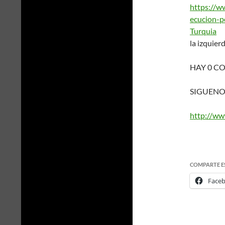
https://ww
ecucion-po
Turquia
la izquier
HAY 0 C
SIGUENO
http://ww
COMPARTE E
Face