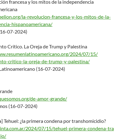
ión francesa y los mitos de la independencia
mericana
belion.org/la-revolu
cion-francesa-y-los-mitos-de-
la-
ncia-hispanoameric
ana/
(16-07-2024)
to Crítico. La Oreja de Trump y Palestina
ww.resumenlatinoameri
cano.org/2024/07/15/
to-critico-la-oreja-
de-trump-y-palestina/
atinoamericano (16-07-2024)
grande
oquesomos.org/de-amor
-grande/
mos (16-07-2024)
] Tehuel: ¿la primera condena por transhomicidio?
atinta.com.ar/2024/07
/15/tehuel-primera-condena-tra
io/