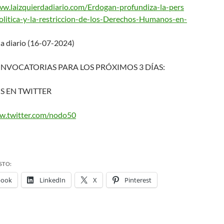
w.laizquierdadiario.
com/Erdogan-profundiza-la-pers
litica-y-la-restricc
ion-de-los-Derechos-Humanos-
en-
da diario (16-07-2024)
ONVOCATORIAS PARA LOS PRÓXIMOS 3 DÍAS:
S EN TWITTER
w.twitter.com/nodo50
STO:
book
LinkedIn
X
Pinterest