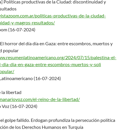
] Políticas productivas de la Ciudad: discontinuidad y
sultados
evistazoom.com.ar/pol
iticas-productivas-de-la-ciuda
d-
uidad-y-magros-
resultados/
oom (16-07-2024)
 El horror del día día en Gaza: entre escombros, muertos y
ad popular
ww.resumenlatinoameri
cano.org/2024/07/15/palestina-
el-
l-dia-dia-en-gaza-
entre-escombros-muertos-y-soli
opular/
atinoamericano (16-07-2024)
 la libertad
emanariovoz.com/el-re
ino-de-la-libertad/
 Voz (16-07-2024)
el golpe fallido. Erdogan profundiza la persecución política
icción de los Derechos Humanos en Turquía