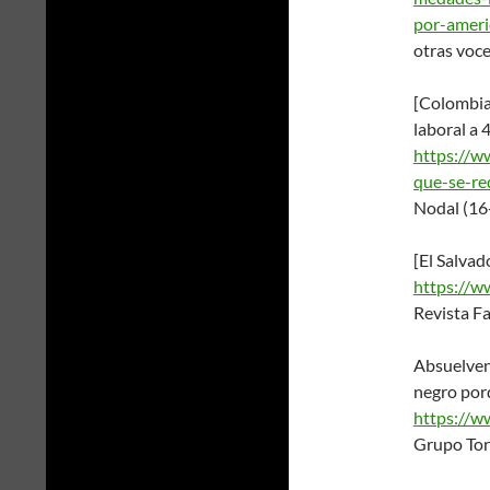
por-ameri
otras voc
[Colombia]
laboral a
https://w
que-se-re
Nodal (16
[El Salvad
https://w
Revista F
Absuelven
negro porq
https://w
Grupo Tor