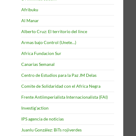
Afribuku
Al Manar
Alberto Cruz: El territorio del lince
Armas bajo Control (Unete…)
Africa Fundacion Sur
Canarias Semanal
Centro de Estudios para la Paz JM Delas
Comite de Solidaridad con el Africa Negra
Frente Antiimperialista Internacionalista (FAI)
Investig'action
IPS agencia de noticias
Juanlu González: BiTs rojiverdes