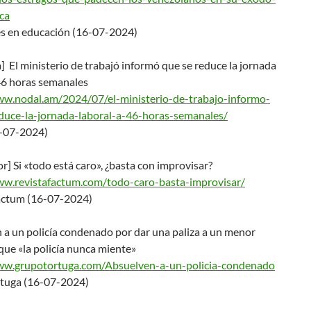
ca
es en educación (16-07-2024)
 El ministerio de trabajó informó que se reduce la jornada
 46 horas semanales
ww.nodal.am/2024/07/e
l-ministerio-de-trabajo-inform
o-
duce-la-jornada-
laboral-a-46-horas-semanales/
-07-2024)
or] Si «todo está caro», ¿basta con improvisar?
ww.revistafactum.com/
todo-caro-basta-improvisar/
actum (16-07-2024)
 a un policía condenado por dar una paliza a un menor
ue «la policía nunca miente»
ww.grupotortuga.com/A
bsuelven-a-un-policia-condenad
o
tuga (16-07-2024)