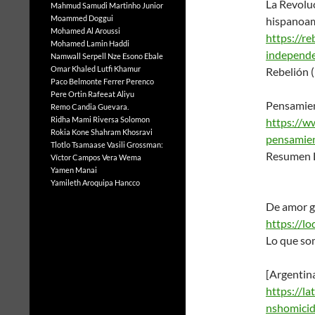
La Revoluc
Mahmud Samudi
Martinho Junior
Moammed Doggui
hispanoa
Mohamed Al Aroussi
https://re
Mohamed Lamin Haddi
independe
Namwall Serpell
Nze Esono Ebale
Omar Khaled Lutfi Khamur
Rebelión 
Paco Belmonte Ferrer
Perenco
Pere Ortin
Rafeeat Aliyu
Pensamien
Remo Candia Guevara.
Ridha Mami
Riversa Solomon
https://w
Rokia Kone
Shahram Khosravi
pensamien
Tlotlo Tsamaase
Vasili Grossman:
Resumen L
Víctor Campos Vera
Wema
Yamen Manai
Yamileth Aroquipa Hancco
De amor 
https://l
Lo que so
[Argentina
https://l
nshomicid