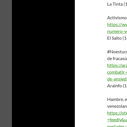
La Tinta 
Activismo 
https://w
numero-ve
El Salto 
#Noestucu
de fracaso
https://ar
combatir-
de-ansied
Arainfo (
Hambre, e
venezolan
https://o
=feedly&
medades-l