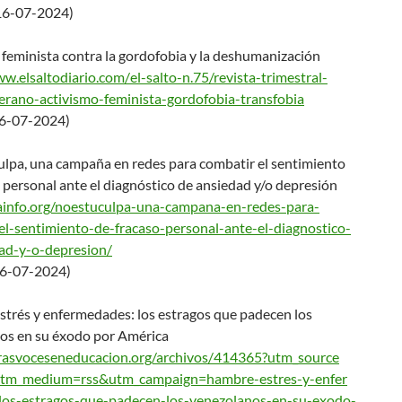
(16-07-2024)
feminista contra la gordofobia y la deshumanización
ww.elsaltodiario.com/
el-salto-n.75/revista-trimestr
al-
rano-activismo-
feminista-gordofobia-
transfobia
(16-07-2024)
lpa, una campaña en redes para combatir el sentimiento
 personal ante el diagnóstico de ansiedad y/o depresión
ainfo.org/noestuculp
a-una-campana-en-redes-para-
el-sentimiento-de-
fracaso-personal-ante-el-
diagnostico-
ad-y-o-
depresion/
16-07-2024)
strés y enfermedades: los estragos que padecen los
os en su éxodo por América
trasvoceseneducacion.
org/archivos/414365?utm_source
utm_medium=rss&utm_
campaign=hambre-estres-y-enfer
os-estragos-que-padec
en-los-venezolanos-en-su-exodo
-