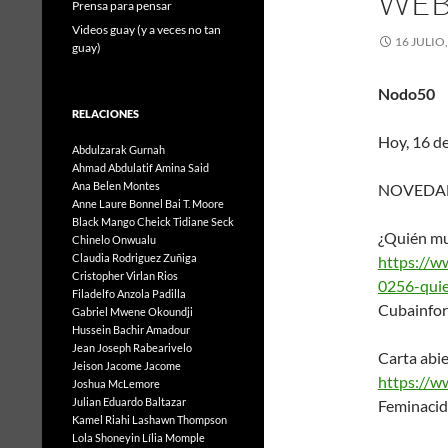
WEB.
Prensa para pensar
Videos guay (y a veces no tan
16 JULIO
guay)
Nodo50
RELACIONES
Hoy, 16 d
Abdulzarak Gurnah
Ahmad Abdulatif
Amina Said
Ana Belen Montes
NOVEDA
Anne Laure Bonnel
Bai T. Moore
Black Mango
Cheick Tidiane Seck
¿Quién mu
Chinelo Onwualu
Claudia Rodriguez Zuñiga
https://w
Cristopher Virlan Rios
0256-quie
Filadelfo Anzola Padilla
Cubainfor
Gabriel Mwene Okoundji
Hussein Bachir Amadour
Jean Joseph Rabearivelo
Carta abie
Jeison Jacome Jacome
https://w
Joshua McLemore
Julian Eduardo Baltazar
Feminacid
Kamel Riahi
Lashawn Thompson
Lola Shoneyin
Lília Momple