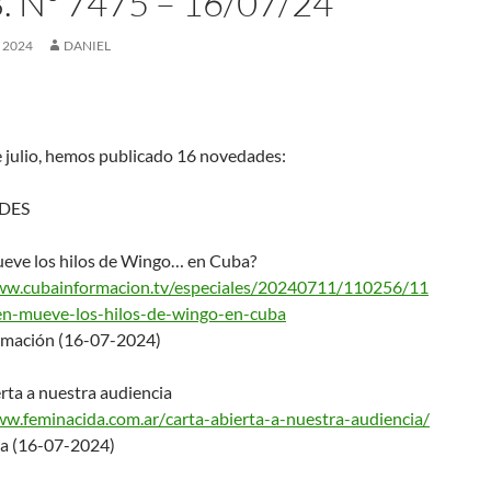
 Nº 7475 – 16/07/24
, 2024
DANIEL
e julio, hemos publicado 16 novedades:
DES
eve los hilos de Wingo… en Cuba?
ww.cubainformacion.tv
/especiales/20240711/110256/11
n-mueve-los-hilos-de-
wingo-en-cuba
mación (16-07-2024)
rta a nuestra audiencia
ww.feminacida.com.ar/
carta-abierta-a-nuestra-audien
cia/
a (16-07-2024)