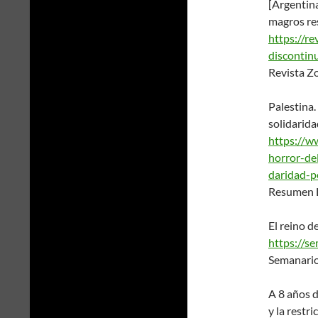
[Argentina
magros re
https://r
discontin
Revista Z
Palestina.
solidarid
https://w
horror-de
daridad-p
Resumen L
El reino de
https://s
Semanario
A 8 años d
y la restr