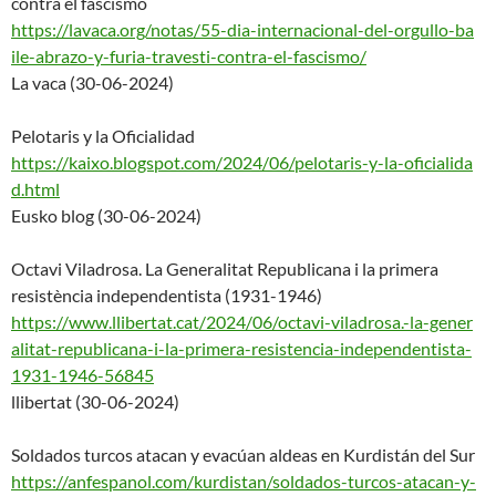
contra el fascismo
https://lavaca.org/notas/55-di
a-internacional-del-orgullo-ba
ile-abrazo-y-furia-travesti-co
ntra-el-fascismo/
La vaca (30-06-2024)
Pelotaris y la Oficialidad
https://kaixo.blogspot.com/202
4/06/pelotaris-y-la-oficialida
d.html
Eusko blog (30-06-2024)
Octavi Viladrosa. La Generalitat Republicana i la primera
resistència independentista (1931-1946)
https://www.llibertat.cat/2024
/06/octavi-viladrosa.-la-gener
alitat-republicana-i-la-primer
a-resistencia-independentista-
1931-1946-56845
llibertat (30-06-2024)
Soldados turcos atacan y evacúan aldeas en Kurdistán del Sur
https://anfespanol.com/kurdist
an/soldados-turcos-atacan-y-