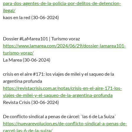
para-dos-agentes-de-la-policia
-por-delitos-de-detencion-
ilegal/
kaos en la red (30-06-2024)
Dossier #LaMarea101 | Turismo voraz
https://www.lamarea.com/2024/0
6/29/dossier-lamarea101-
turism
o-voraz/
La Marea (30-06-2024)
crisis en el aire #171: los viajes de milei y el saqueo de la
argentina profunda
https://revistacrisis.com.ar/n
otas/crisis-en-el-aire-171-los
-
viajes-de-milei-y-el-saqueo-
de-la-argentina-profunda
Revista Crisis (30-06-2024)
De conflicto sindical a penas de cárcel: `las 6 de La Suiza´
https://nuevarevolucion.es/de-
conflicto-sindical-a-penas-de-
carcel-las-6-de-la-suiza/