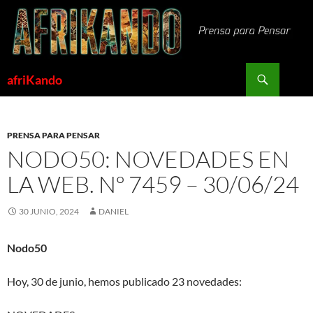
Saltar
al
contenido
Buscar
afriKando
PRENSA PARA PENSAR
NODO50: NOVEDADES EN
LA WEB. Nº 7459 – 30/06/24
30 JUNIO, 2024
DANIEL
Nodo50
Hoy, 30 de junio, hemos publicado 23 novedades: