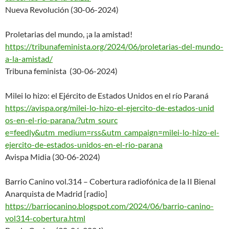
Nueva Revolución (30-06-2024)
Proletarias del mundo, ¡a la amistad!
https://tribunafeminista.org/2
024/06/proletarias-del-mundo-
a
-la-amistad/
Tribuna feminista (30-06-2024)
Milei lo hizo: el Ejército de Estados Unidos en el río Paraná
https://avispa.org/milei-lo-hi
zo-el-ejercito-de-estados-unid
os-en-el-rio-parana/?utm_sourc
e=feedly&utm_medium=rss&utm_
campaign=milei-lo-hizo-el-
ejer
cito-de-estados-unidos-en-el-
rio-parana
Avispa Midia (30-06-2024)
Barrio Canino vol.314 – Cobertura radiofónica de la II Bienal
Anarquista de Madrid [radio]
https://barriocanino.blogspot.
com/2024/06/barrio-canino-
vol3
14-cobertura.html