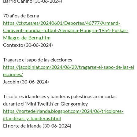
Barrio Canino (30-06-2024)
70 años de Berna
https://ctxt.es/es/20240601/De
portes/46777/Armand-
Caravent-
mundial-futbol-Alemania-
Hungria-1954-Puskas-
Milagro-
de-Berna.htm
Contexto (30-06-2024)
Tragarse el sapo de las elecciones
https://jacobinlat.com/2024/06
/29/tragarse-el-sapo-de-las-el
ecciones/
Jacobin (30-06-2024)
Tricolores irlandeses y banderas palestinas arrancadas
durante el ‘Mini Twelfth’ en Glengormley
https://nortedeirlanda.blogspo
t.com/2024/06/tricolores-
irlandeses-y-banderas.html
El norte de Irlanda (30-06-2024)