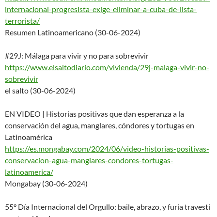
internacional-progresista-
exige-eliminar-a-cuba-de-
lista-
terrorista/
Resumen Latinoamericano (30-06-2024)
#29J: Málaga para vivir y no para sobrevivir
https://www.elsaltodiario.com/
vivienda/29j-malaga-vivir-no-
s
obrevivir
el salto (30-06-2024)
EN VIDEO | Historias positivas que dan esperanza a la
conservación del agua, manglares, cóndores y tortugas en
Latinoamérica
https://es.mongabay.com/2024/0
6/video-historias-positivas-
co
nservacion-agua-manglares-cond
ores-tortugas-
latinoamerica/
Mongabay (30-06-2024)
55° Día Internacional del Orgullo: baile, abrazo, y furia travesti