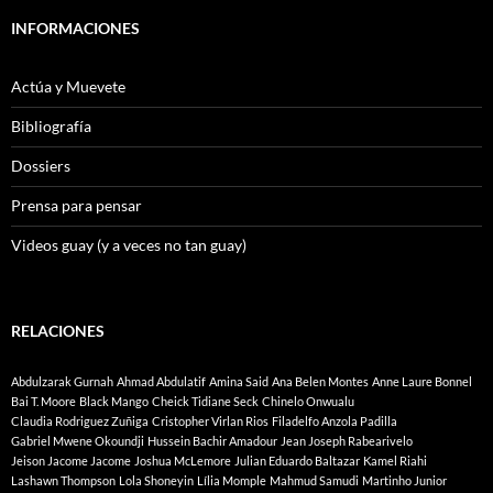
INFORMACIONES
Actúa y Muevete
Bibliografía
Dossiers
Prensa para pensar
Videos guay (y a veces no tan guay)
RELACIONES
Abdulzarak Gurnah
Ahmad Abdulatif
Amina Said
Ana Belen Montes
Anne Laure Bonnel
Bai T. Moore
Black Mango
Cheick Tidiane Seck
Chinelo Onwualu
Claudia Rodriguez Zuñiga
Cristopher Virlan Rios
Filadelfo Anzola Padilla
Gabriel Mwene Okoundji
Hussein Bachir Amadour
Jean Joseph Rabearivelo
Jeison Jacome Jacome
Joshua McLemore
Julian Eduardo Baltazar
Kamel Riahi
Lashawn Thompson
Lola Shoneyin
Lília Momple
Mahmud Samudi
Martinho Junior