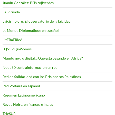
Juanlu González: BiTs rojiverdes
La Jornada
Laicismo.org: El observatorio de la laicidad
Le Monde Diplomatique en español
LitERaFRicA
LQS: LoQueSomos
Mundo negro digital. ¿Que esta pasando en Africa?
Nodo50 contrainformacion en red
Red de Solidaridad con los Prisioneros Palestinos
Red Voltaire en español
Resumen Latinoamericano
Revue Noire, en frances e ingles
TeleSUR