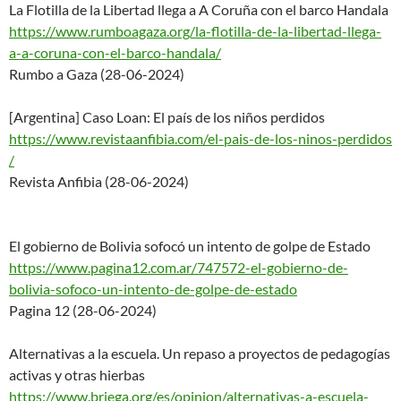
La Flotilla de la Libertad llega a A Coruña con el barco Handala
https://www.rumboagaza.org/la-
flotilla-de-la-libertad-llega-
a-a-coruna-con-el-barco-handal
a/
Rumbo a Gaza (28-06-2024)
[Argentina] Caso Loan: El país de los niños perdidos
https://www.revistaanfibia.com
/el-pais-de-los-ninos-perdidos
/
Revista Anfibia (28-06-2024)
El gobierno de Bolivia sofocó un intento de golpe de Estado
https://www.pagina12.com.ar/74
7572-el-gobierno-de-
bolivia-so
foco-un-intento-de-golpe-de-es
tado
Pagina 12 (28-06-2024)
Alternativas a la escuela. Un repaso a proyectos de pedagogías
activas y otras hierbas
https://www.briega.org/es/opin
ion/alternativas-a-escuela-