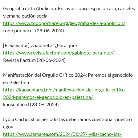
Geografía de la Abolición. Ensayos sobre espacio, raza, cárceles
y emancipación social
https://www.todoporhacer.org/g
eografia-de-la-abolicion/
todo por hacer (28-06-2024)
[El Salvador] ¿Gabinete? ¿Para qué?
https://www.revistafactum.com/
gabinete-para-que/
Revista Factum (28-06-2024)
Manifestación del Orgullo Crítico 2024: Paremos el genocidio
en Palestina
https://kaosenlared.net/manife
stacion-del-orgullo-critico-
2024-paremos-el-genocidio-en-
palestina/
kaosenlared (28-06-2024)
Lydia Cacho: «Los periodistas deberíamos cuestionar nuestro
ego»
https://www.lamarea.com/2024/0
6/27/lydia-cacho-los-