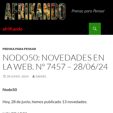
Saltar
al
contenido
Buscar
afriKando
PRENSA PARA PENSAR
NODO50: NOVEDADES EN
LA WEB. Nº 7457 – 28/06/24
28 JUNIO, 2024
DANIEL
Nodo50
Hoy, 28 de junio, hemos publicado 13 novedades: