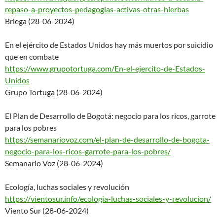
repaso-a-proyectos-pedagogias-
activas-otras-hierbas
Briega (28-06-2024)
En el ejército de Estados Unidos hay más muertos por suicidio
que en combate
https://www.grupotortuga.com/E
n-el-ejercito-de-Estados-
Unido
s
Grupo Tortuga (28-06-2024)
El Plan de Desarrollo de Bogotá: negocio para los ricos, garrote
para los pobres
https://semanariovoz.com/el-pl
an-de-desarrollo-de-bogota-
neg
ocio-para-los-ricos-garrote-
para-los-pobres/
Semanario Voz (28-06-2024)
Ecología, luchas sociales y revolución
https://vientosur.info/ecologi
a-luchas-sociales-y-revolucion
/
Viento Sur (28-06-2024)