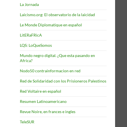
La Jornada
Laicismo.org: El observatorio de la laicidad
Le Monde Diplomatique en español
LitERaFRicA
LQS: LoQueSomos
Mundo negro digital. ¿Que esta pasando en
Africa?
Nodo50 contrainformacion en red
Red de Solidaridad con los Prisioneros Palestinos
Red Voltaire en español
Resumen Latinoamericano
Revue Noire, en frances e ingles
TeleSUR