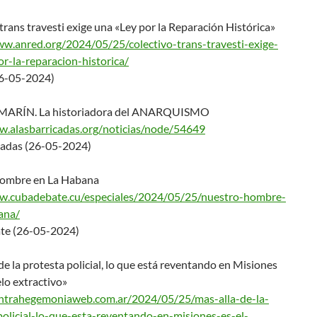
trans travesti exige una «Ley por la Reparación Histórica»
ww.anred.org/2024/05/
25/colectivo-trans-travesti-ex
ige-
or-la-reparacion-
historica/
6-05-2024)
ARÍN. La historiadora del ANARQUISMO
w.alasbarricadas.org/
noticias/node/54649
cadas (26-05-2024)
ombre en La Habana
w.cubadebate.cu/espec
iales/2024/05/25/nuestro-hombr
e-
ana/
te (26-05-2024)
de la protesta policial, lo que está reventando en Misiones
lo extractivo»
ontrahegemoniaweb.com
.ar/2024/05/25/mas-alla-de-la-
olicial-lo-que-esta-
reventando-en-misiones-es-el-