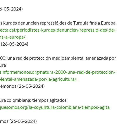
(26-05-2024)
s kurdes denuncien repressió des de Turquia fins a Europa
recta.cat/periodiste
s-kurdes-denuncien-repressio-
des-de-
ins-a-europa/
a (26-05-2024)
00: una red de protección medioambiental amenazada por
tura
esinformemonos.org/na
tura-2000-una-red-de-proteccio
n-
iental-amenazada-
por-la-agricultura/
mémonos (26-05-2024)
ura colombiana: tiempos agitados
oquesomos.org/la-coyu
ntura-colombiana-tiempos-agita
omos (26-05-2024)