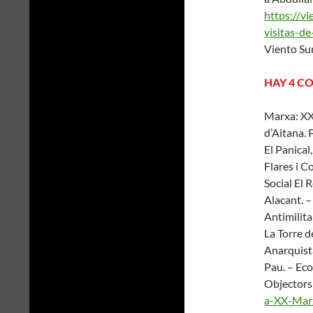
https://vi
visitas-de
Viento Su
HAY 4 C
Marxa: XX 
d’Aitana. 
El Panical
Flares i Co
Social El 
Alacant. –
Antimilita
La Torre d
Anarquista
Pau. – Eco
Objectors
a-XX-Marx