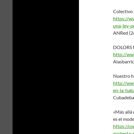
Colectivo 
https://w
una-ley-p
ANRed (2
DOLORS M
http://ww
Alasbarri
Nuestro h
http://ww
en-la-hab
Cubadeba
«Más allá 
es el mode
https://c
protesta-p