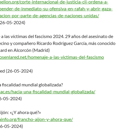
belion.org/corte-int
ernacional-de-justicia-cij-ord
ena-a-
spender-de-inme
diato-su-ofensiva-en-rafah-y-
abrir-gaza-
acion-
por-parte-de-agencias-de-
naciones-unidas/
(26-05-2024)
 las víctimas del fascismo 2024. 29 años del asesinato de
ecino y compañero Ricardo Rodríguez García, más conocido
ard en Alcorcón (Madrid)
aosenlared.net/homena
je-a-las-victimas-del-fascismo
ed (26-05-2024)
 fiscalidad mundial globalizada?
tac.es/hacia-una-fis
calidad-mundial-globalizada/
6-05-2024)
ijón: «¿Y ahora qué?»
ainfo.org/francho-ai
jon-y-ahora-que/
26-05-2024)