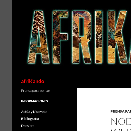
Saltar
al
contenido
Buscar
afriKando
Prensa para pensar
INFORMACIONES
PRENSA PA
Actúa y Muevete
NOD
Bibliografía
Dossiers