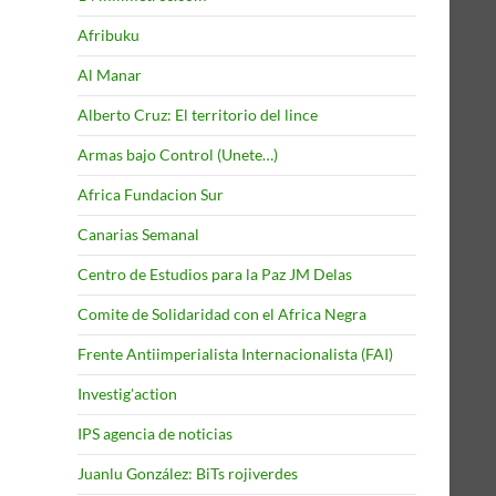
Afribuku
Al Manar
Alberto Cruz: El territorio del lince
Armas bajo Control (Unete…)
Africa Fundacion Sur
Canarias Semanal
Centro de Estudios para la Paz JM Delas
Comite de Solidaridad con el Africa Negra
Frente Antiimperialista Internacionalista (FAI)
Investig'action
IPS agencia de noticias
Juanlu González: BiTs rojiverdes