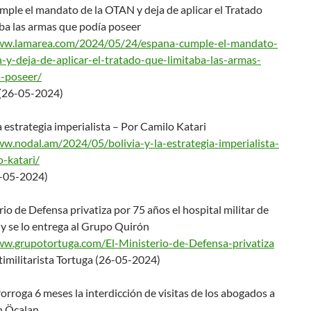
ple el mandato de la OTAN y deja de aplicar el Tratado
ba las armas que podía poseer
www.lamarea.com/2024/0
5/24/espana-cumple-el-mandato-
-y-deja-de-aplicar-
el-tratado-que-limitaba-las-
armas-
-poseer/
(26-05-2024)
la estrategia imperialista – Por Camilo Katari
www.nodal.am/2024/05/b
olivia-y-la-estrategia-imperia
lista-
o-katari/
-05-2024)
rio de Defensa privatiza por 75 años el hospital militar de
y se lo entrega al Grupo Quirón
ww.grupotortuga.com/E
l-Ministerio-de-Defensa-privat
iza
imilitarista Tortuga (26-05-2024)
orroga 6 meses la interdicción de visitas de los abogados a
h Öcalan