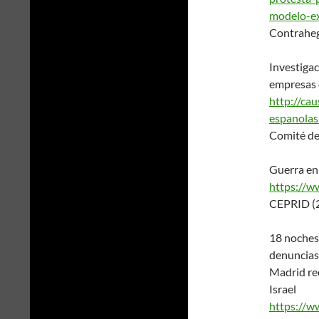
modelo-ex
Contrahe
Investiga
empresas 
http://ca
espanolas
Comité de
Guerra en 
https://w
CEPRID (
18 noches 
denuncias 
Madrid re
Israel
https://w