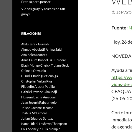
WEB.
Prensa para pensar
Videos guay (y a veces no tan
26 MAYO,
guay)
Fuente:
N
RELACIONES
Hoy, 26 d
Abdulzarak Gurnah
Ahmad Abdulatif
Amina Said
Ana Belen Montes
NOVEDA
Anne Laure Bonnel
Bai T. Moore
Black Mango
Cheick Tidiane Seck
Ayuda a fi
Chinelo Onwualu
Claudia Rodriguez Zuñiga
https://w
Cristopher Virlan Rios
vidas-de-
Filadelfo Anzola Padilla
CEAQUA Co
Gabriel Mwene Okoundji
Hussein Bachir Amadour
(26-05-2
Jean Joseph Rabearivelo
Jeison Jacome Jacome
Corte Inte
Joshua McLemore
Julian Eduardo Baltazar
inmediato 
Kamel Riahi
Lashawn Thompson
de agenci
Lola Shoneyin
Lília Momple