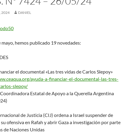
 Nº 7424 – 26/05/24
 2024
DANIEL
odo50
e mayo, hemos publicado 19 novedades:
DES
nanciar el documental «Las tres vidas de Carlos Slepoy»
ww.ceaqua.org/ayuda-a
-financiar-el-documental-las-t
res-
carlos-slepoy/
ordinadora Estatal de Apoyo a la Querella Argentina
024)
rnacional de Justicia (CIJ) ordena a Israel suspender de
su ofensiva en Rafah y abrir Gaza a investigación por parte
as de Naciones Unidas