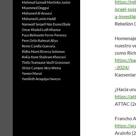
https://re
Mahmud Samudi
Martinho Junior
Moammed Doggui
israel-su
Mohamed Al Aroussi
a-investig
Mohamed Lamin Haddi
Rebelión 
Namwall Serpell
Nze Esono Ebale
Omar Khaled Lutfi Khamur
Paco Belmonte Ferrer
Perenco
Homenaje a
Pere Ortin
Rafeeat Aliyu
nuestro v
Remo Candia Guevara.
Ridha Mami
Riversa Solomon
como Rich
Rokia Kone
Shahram Khosravi
https://k
Tlotlo Tsamaase
Vasili Grossman:
-2024/
Víctor Campos Vera
Wema
Yamen Manai
Kaosenlar
Yamileth Aroquipa Hancco
¿Hacia una
https://at
ATTAC (2
Francho A
https://ar
AraInfo (