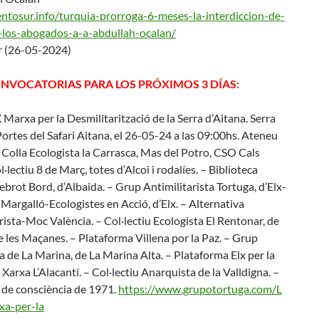
entosur.info/turquia
-prorroga-6-meses-la-interdicc
ion-de-
-los-
abogados-a-a-abdullah-ocalan/
r (26-05-2024)
ONVOCATORIAS PARA LOS PRÓXIMOS 3 DÍAS:
Marxa per la Desmilitarització de la Serra d’Aitana. Serra
Portes del Safari Aitana, el 26-05-24 a las 09:00hs. Ateneu
, Colla Ecologista la Carrasca, Mas del Potro, CSO Cals
l·lectiu 8 de Març, totes d’Alcoi i rodalíes. – Biblioteca
Rebrot Bord, d’Albaida. – Grup Antimilitarista Tortuga, d’Elx-
 Margalló-Ecologistes en Acció, d’Elx. – Alternativa
rista-Moc València. – Col·lectiu Ecologista El Rentonar, de
e les Maçanes. – Plataforma Villena por la Paz. – Grup
 de La Marina, de La Marina Alta. – Plataforma Elx per la
 Xarxa L’Alacantí. – Col·lectiu Anarquista de la Valldigna. –
 de consciència de 1971.
https://www.grupotortuga.com/L
a-per-la