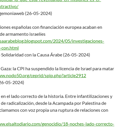
tractivo/
gemoniaweb (26-05-2024)
ciones españolas con financiación europea acaban en
de armamento israelíes
usaarabeblog.blogspot
.com/2024/05/investigaciones-
-con.html
 Solidaridad con la Causa Árabe (26-05-2024)
Gaza: la CPI ha suspendido la licencia de Israel para matar
ww.nodo50.org/ceprid/
spip.php?article2912
26-05-2024)
en el lado correcto de la historia. Entre infantilizaciones y
de radicalización, desde la Acampada por Palestina de
clamamos con voz propia una ruptura de relaciones con
ww.elsaltodiario.com/
genocidio/18-noches-lado-corre
cto-