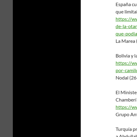
España cum
que limita
https://
de-la-otan
que-podia
La Marea 
Bolivia y 
https://
por-camil
Nodal (26
El Ministe
Chamberí 
https://w
Grupo Ant
Turquía pr
a Abdulla