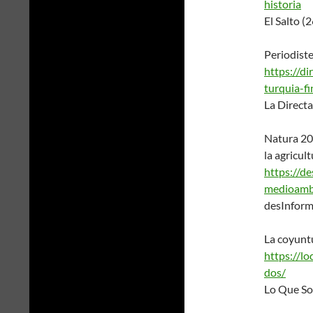
historia
El Salto 
Periodiste
https://di
turquia-f
La Direct
Natura 20
la agricul
https://d
medioamb
desInfor
La coyunt
https://l
dos/
Lo Que S