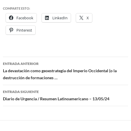
COMPARTE ESTO:
Facebook
LinkedIn
X
Pinterest
ENTRADA ANTERIOR
Navegación
La devastación como geoestrategia del Imperio Occidental (o la
destrucción de formaciones …
de
entradas
ENTRADA SIGUIENTE
Diario de Urgencia / Resumen Latinoamericano – 13/05/24