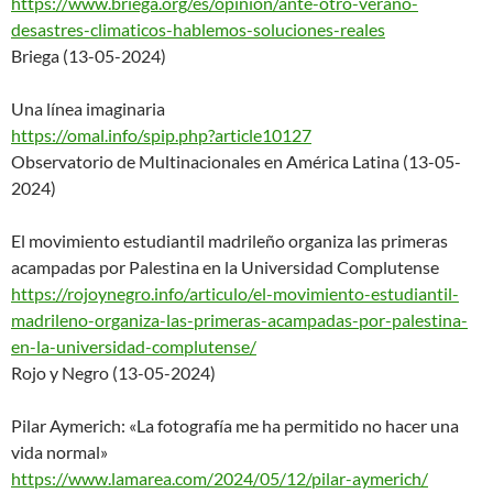
https://www.briega.org/es/opin
ion/ante-otro-verano-
desastres
-climaticos-hablemos-solucione
s-reales
Briega (13-05-2024)
Una línea imaginaria
https://omal.info/spip.php?art
icle10127
Observatorio de Multinacionales en América Latina (13-05-
2024)
El movimiento estudiantil madrileño organiza las primeras
acampadas por Palestina en la Universidad Complutense
https://rojoynegro.info/articu
lo/el-movimiento-estudiantil-
madrileno-organiza-las-
primeras-acampadas-por-
palestina-
en-la-universidad-
complutense/
Rojo y Negro (13-05-2024)
Pilar Aymerich: «La fotografía me ha permitido no hacer una
vida normal»
https://www.lamarea.com/2024/0
5/12/pilar-aymerich/