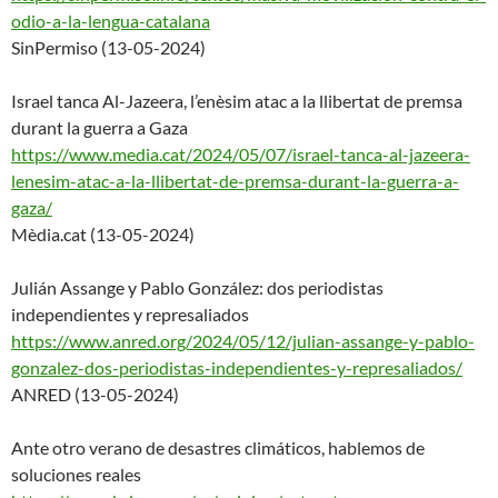
odio-a-la-lengua-catalana
SinPermiso (13-05-2024)
Israel tanca Al-Jazeera, l’enèsim atac a la llibertat de premsa
durant la guerra a Gaza
https://www.media.cat/2024/05/
07/israel-tanca-al-jazeera-
len
esim-atac-a-la-llibertat-de-
premsa-durant-la-guerra-a-
gaza
/
Mèdia.cat (13-05-2024)
Julián Assange y Pablo González: dos periodistas
independientes y represaliados
https://www.anred.org/2024/05/
12/julian-assange-y-pablo-
gonz
alez-dos-periodistas-independi
entes-y-represaliados/
ANRED (13-05-2024)
Ante otro verano de desastres climáticos, hablemos de
soluciones reales