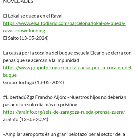
NOVEDADES
El Lokal se queda en el Raval
https://www.elsaltodiario.com/
barcelona/lokal-se-queda-
raval
-crowdfunding
El Salto (13-05-2024)
La causa por la cocaína del buque escuela Elcano se cierra con
penas que se acercan a la impunidad
https://www.grupotortuga.com/L
a-causa-por-la-cocaina-del-
buq
ue
Grupo Tortuga (13-05-2024)
#Libertad6Zgz Francho Aijón: «Nuestros hijos no deberían
pasar ni un solo día más en prisión»
https://arainfo.org/seis-de-za
ragoza-rueda-prensa-zuera/
ara!nfo (13-05-2024)
«Ampliar aeroports és un gran ‘pelotazo’ per al sector de la