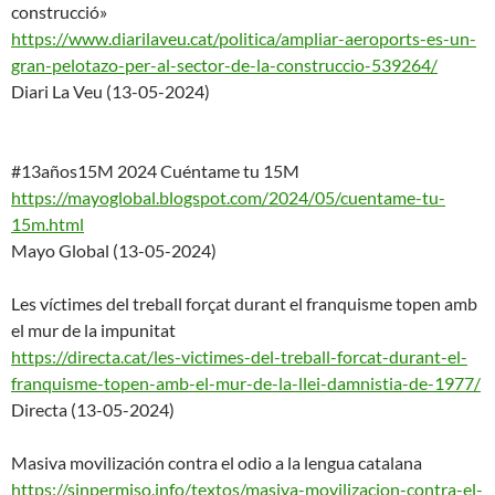
construcció»
https://www.diarilaveu.cat/pol
itica/ampliar-aeroports-es-un-
gran-pelotazo-per-al-sector-
de-la-construccio-539264/
Diari La Veu (13-05-2024)
#13años15M 2024 Cuéntame tu 15M
https://mayoglobal.blogspot.co
m/2024/05/cuentame-tu-
15m.html
Mayo Global (13-05-2024)
Les víctimes del treball forçat durant el franquisme topen amb
el mur de la impunitat
https://directa.cat/les-victim
es-del-treball-forcat-durant-
el-
franquisme-topen-amb-el-
mur-de-la-llei-damnistia-de-
1977/
Directa (13-05-2024)
Masiva movilización contra el odio a la lengua catalana
https://sinpermiso.info/textos
/masiva-movilizacion-contra-
el-