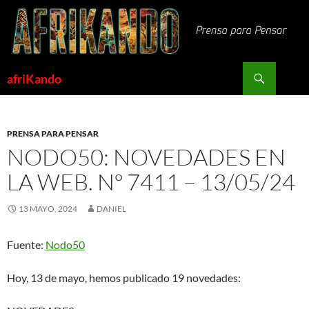
Saltar
al
contenido
Buscar
afriKando
PRENSA PARA PENSAR
NODO50: NOVEDADES EN
LA WEB. Nº 7411 – 13/05/24
13 MAYO, 2024
DANIEL
Fuente:
Nodo50
Hoy, 13 de mayo, hemos publicado 19 novedades: