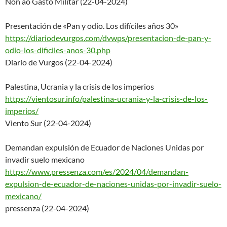
Non ao Gasto Militar (22-04-2024)
Presentación de «Pan y odio. Los difíciles años 30»
https://diariodevurgos.com/dvw
ps/presentacion-de-pan-y-
odio-
los-dificiles-anos-30.php
Diario de Vurgos (22-04-2024)
Palestina, Ucrania y la crisis de los imperios
https://vientosur.info/palesti
na-ucrania-y-la-crisis-de-los-
imperios/
Viento Sur (22-04-2024)
Demandan expulsión de Ecuador de Naciones Unidas por
invadir suelo mexicano
https://www.pressenza.com/es/2
024/04/demandan-
expulsion-de-e
cuador-de-naciones-unidas-por-
invadir-suelo-
mexicano/
pressenza (22-04-2024)