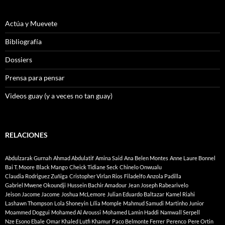
Actúa y Muevete
Bibliografía
Dossiers
Prensa para pensar
Videos guay (y a veces no tan guay)
RELACIONES
Abdulzarak Gurnah
Ahmad Abdulatif
Amina Said
Ana Belen Montes
Anne Laure Bonnel
Bai T. Moore
Black Mango
Cheick Tidiane Seck
Chinelo Onwualu
Claudia Rodriguez Zuñiga
Cristopher Virlan Rios
Filadelfo Anzola Padilla
Gabriel Mwene Okoundji
Hussein Bachir Amadour
Jean Joseph Rabearivelo
Jeison Jacome Jacome
Joshua McLemore
Julian Eduardo Baltazar
Kamel Riahi
Lashawn Thompson
Lola Shoneyin
Lília Momple
Mahmud Samudi
Martinho Junior
Moammed Doggui
Mohamed Al Aroussi
Mohamed Lamin Haddi
Namwall Serpell
Nze Esono Ebale
Omar Khaled Lutfi Khamur
Paco Belmonte Ferrer
Perenco
Pere Ortin