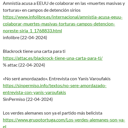
Amnistía acusa a EEUU de colaborar en las «muertes masivas y
torturas» en campos de detención sirios
https://www.infolibre.es/inter
nacional/amnistia-acusa-eeuu-
colaborar-muertes-masivas-
torturas-campos-detencion-
noreste-siria_1_1768833.html
infolibre (22-04-2024)
Blackrock tiene una carta para ti
https://attac.es/blackrock-tie
ne-una-carta-para-ti/
% attac (22-04-2024)
«No seré amordazado». Entrevista con Yanis Varoufakis
https://sinpermiso.info/textos
/no-sere-amordazado-
entrevista
-con-yanis-varoufakis
SinPermiso (22-04-2024)
Los verdes alemanes son ya el partido más belicista
https://www.grupotortuga.com/L
os-verdes-alemanes-son-ya-
el