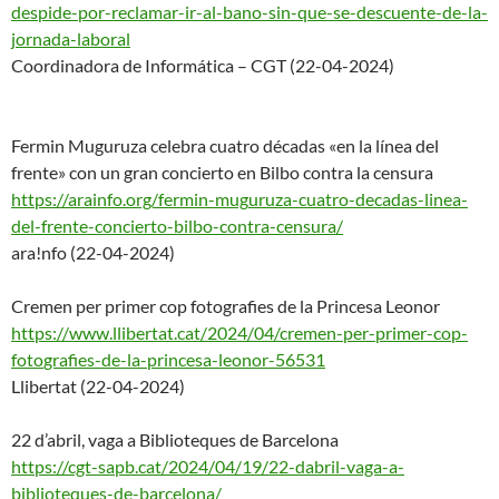
despide-
por-reclamar-ir-al-bano-sin-
que-se-descuente-de-la-
jornada-laboral
Coordinadora de Informática – CGT (22-04-2024)
Fermin Muguruza celebra cuatro décadas «en la línea del
frente» con un gran concierto en Bilbo contra la censura
https://arainfo.org/fermin-mug
uruza-cuatro-decadas-linea-
del
-frente-concierto-bilbo-contra
-censura/
ara!nfo (22-04-2024)
Cremen per primer cop fotografies de la Princesa Leonor
https://www.llibertat.cat/2024
/04/cremen-per-primer-cop-
foto
grafies-de-la-princesa-leonor-
56531
Llibertat (22-04-2024)
22 d’abril, vaga a Biblioteques de Barcelona
https://cgt-sapb.cat/2024/04/1
9/22-dabril-vaga-a-
biblioteque
s-de-barcelona/