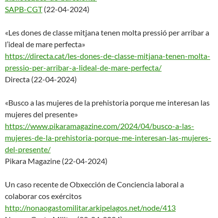
SAPB-CGT
(22-04-2024)
«Les dones de classe mitjana tenen molta pressió per arribar a
l’ideal de mare perfecta»
https://directa.cat/les-dones-
de-classe-mitjana-tenen-molta-
pressio-per-arribar-a-lideal-d
e-mare-perfecta/
Directa (22-04-2024)
«Busco a las mujeres de la prehistoria porque me interesan las
mujeres del presente»
https://www.pikaramagazine.com
/2024/04/busco-a-las-
mujeres-
de-la-prehistoria-porque-me-
interesan-las-mujeres-
del-
presente/
Pikara Magazine (22-04-2024)
Un caso recente de Obxección de Conciencia laboral a
colaborar cos exércitos
http://nonaogastomilitar.arkip
elagos.net/node/413