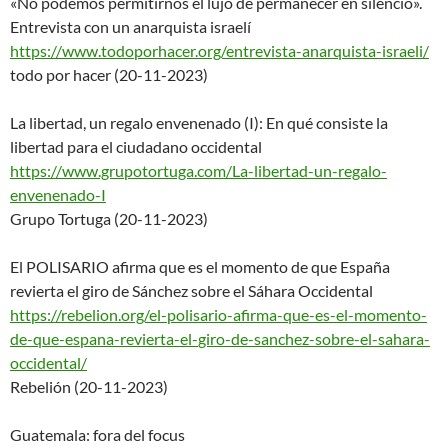
«No podemos permitirnos el lujo de permanecer en silencio».
Entrevista con un anarquista israelí
https://www.todoporhacer.org/e
ntrevista-anarquista-israeli/
todo por hacer (20-11-2023)
La libertad, un regalo envenenado (I): En qué consiste la
libertad para el ciudadano occidental
https://www.grupotortuga.com/L
a-libertad-un-regalo-
envenenad
o-I
Grupo Tortuga (20-11-2023)
El POLISARIO afirma que es el momento de que España
revierta el giro de Sánchez sobre el Sáhara Occidental
https://rebelion.org/el-polisa
rio-afirma-que-es-el-momento-
de-que-espana-revierta-el-
giro-de-sanchez-sobre-el-
sahara-
occidental/
Rebelión (20-11-2023)
Guatemala: fora del focus