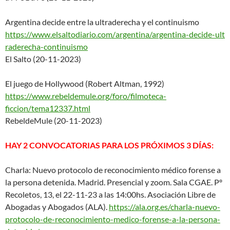
Argentina decide entre la ultraderecha y el continuismo
https://www.elsaltodiario.com/
argentina/argentina-decide-ult
raderecha-continuismo
El Salto (20-11-2023)
El juego de Hollywood (Robert Altman, 1992)
https://www.rebeldemule.org/fo
ro/filmoteca-
ficcion/tema12337
.html
RebeldeMule (20-11-2023)
HAY 2 CONVOCATORIAS PARA LOS PRÓXIMOS 3 DÍAS:
Charla: Nuevo protocolo de reconocimiento médico forense a
la persona detenida. Madrid. Presencial y zoom. Sala CGAE. Pº
Recoletos, 13, el 22-11-23 a las 14:00hs. Asociación Libre de
Abogadas y Abogados (ALA).
https://ala.org.es/charla-nuev
o-
protocolo-de-reconocimiento-
medico-forense-a-la-persona-