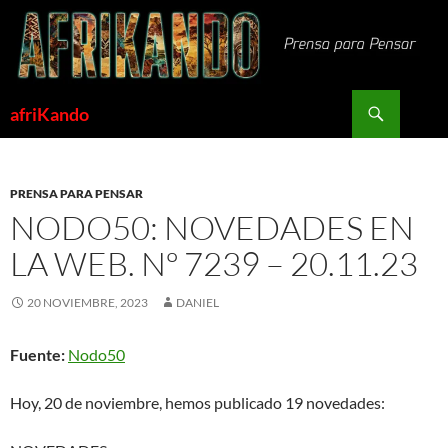
Saltar
al
contenido
Buscar
afriKando
PRENSA PARA PENSAR
NODO50: NOVEDADES EN
LA WEB. Nº 7239 – 20.11.23
20 NOVIEMBRE, 2023
DANIEL
Fuente:
Nodo50
Hoy, 20 de noviembre, hemos publicado 19 novedades: