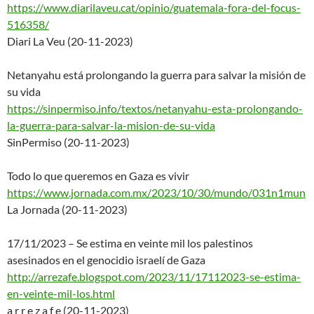
https://www.diarilaveu.cat/opi
nio/guatemala-fora-del-focus-
516358/
Diari La Veu (20-11-2023)
Netanyahu está prolongando la guerra para salvar la misión de
su vida
https://sinpermiso.info/textos
/netanyahu-esta-prolongando-
la-guerra-para-salvar-la-
mision-de-su-vida
SinPermiso (20-11-2023)
Todo lo que queremos en Gaza es vivir
https://www.jornada.com.mx/202
3/10/30/mundo/031n1mun
La Jornada (20-11-2023)
17/11/2023 – Se estima en veinte mil los palestinos
asesinados en el genocidio israelí de Gaza
http://arrezafe.blogspot.com/2
023/11/17112023-se-estima-
en-v
einte-mil-los.html
a r r e z a f e (20-11-2023)