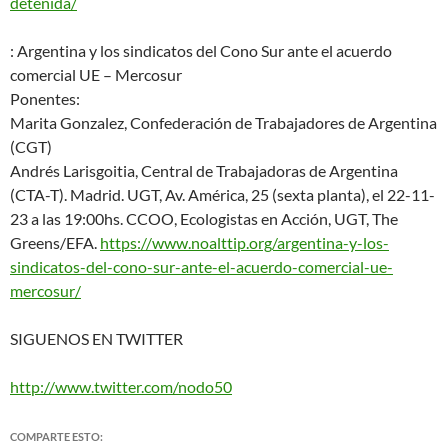
detenida/
: Argentina y los sindicatos del Cono Sur ante el acuerdo
comercial UE – Mercosur
Ponentes:
Marita Gonzalez, Confederación de Trabajadores de Argentina
(CGT)
Andrés Larisgoitia, Central de Trabajadoras de Argentina
(CTA-T). Madrid. UGT, Av. América, 25 (sexta planta), el 22-11-
23 a las 19:00hs. CCOO, Ecologistas en Acción, UGT, The
Greens/EFA.
https://www.noalttip.org/argen
tina-y-los-
sindicatos-del-
cono-sur-ante-el-acuerdo-comer
cial-ue-
mercosur/
SIGUENOS EN TWITTER
http://www.twitter.com/nodo50
COMPARTE ESTO: