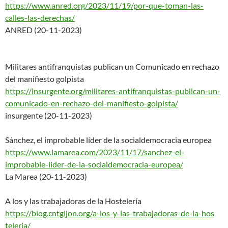
https://www.anred.org/2023/11/
19/por-que-toman-las-
calles-la
s-derechas/
ANRED (20-11-2023)
Militares antifranquistas publican un Comunicado en rechazo
del manifiesto golpista
https://insurgente.org/militar
es-antifranquistas-publican-
un-
comunicado-en-rechazo-del-
manifiesto-golpista/
insurgente (20-11-2023)
Sánchez, el improbable líder de la socialdemocracia europea
https://www.lamarea.com/2023/1
1/17/sanchez-el-
improbable-lid
er-de-la-socialdemocracia-euro
pea/
La Marea (20-11-2023)
A los y las trabajadoras de la Hostelería
https://blog.cntgijon.org/a-lo
s-y-las-trabajadoras-de-la-hos
teleria/