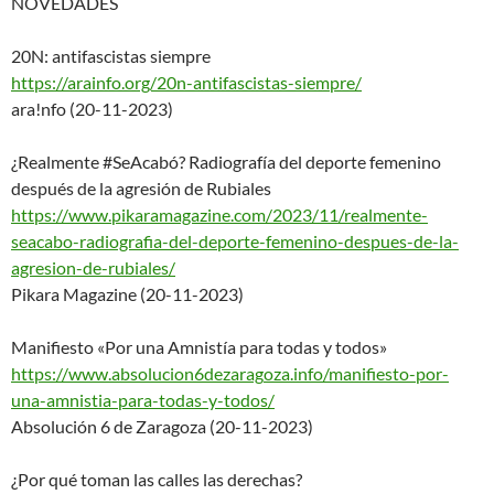
NOVEDADES
20N: antifascistas siempre
https://arainfo.org/20n-antifa
scistas-siempre/
ara!nfo (20-11-2023)
¿Realmente #SeAcabó? Radiografía del deporte femenino
después de la agresión de Rubiales
https://www.pikaramagazine.com
/2023/11/realmente-
seacabo-rad
iografia-del-deporte-femenino-
despues-de-la-
agresion-de-
rubiales/
Pikara Magazine (20-11-2023)
Manifiesto «Por una Amnistía para todas y todos»
https://www.absolucion6dezarag
oza.info/manifiesto-por-
una-
amnistia-para-todas-y-todos/
Absolución 6 de Zaragoza (20-11-2023)
¿Por qué toman las calles las derechas?