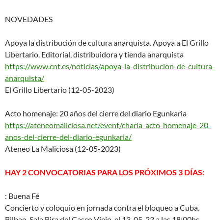
NOVEDADES
Apoya la distribución de cultura anarquista. Apoya a El Grillo
Libertario. Editorial, distribuidora y tienda anarquista
https://www.cnt.es/noticias/ap
oya-la-distribucion-de-cultura
-
anarquista/
El Grillo Libertario (12-05-2023)
Acto homenaje: 20 años del cierre del diario Egunkaria
https://ateneomaliciosa.net/ev
ent/charla-acto-homenaje-20-
an
os-del-cierre-del-diario-egunk
aria/
Ateneo La Maliciosa (12-05-2023)
HAY 2 CONVOCATORIAS PARA LOS PRÓXIMOS 3 DÍAS:
: Buena Fé
Concierto y coloquio en jornada contra el bloqueo a Cuba.
Bilbao. Sala Bira del Casco Viejo, el 13-05-23 a las 18:00hs.