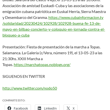
Asociación de amistad Euskadi-Cuba y las asociaciones de la
emigración cubana patriótica en Euskal Herria, Sierra Maestra
y Desembarco del Granma.
https://www.cubainformacion.tv
/solidaridad/20230424/102928/
102928-buena-fe-13-de-
mayo-en-
bilbao-concierto-y-coloquio-
en-jornada-contra-el-
bloqueo-
a-cuba
Presentación: Fiesta de presentación de la marcha a Topas.
Salamanca. La Galería (c/Vera, número 19), el 13-05-23 a las
21:30hs. XXIII Marcha a
Topas.
https://marchatopas.noblogs.or
g/
SIGUENOS EN TWITTER
http://www.twitter.com/nodo50
COMPARTE ESTO:
Facebook
LinkedIn
X