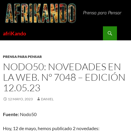
Saltar
al
contenido
Buscar
afriKando
PRENSA PARA PENSAR
NODO50: NOVEDADES EN
LA WEB. Nº 7048 – EDICIÓN
12.05.23
12 MAYO, 2023
DANIEL
Fuente:
Nodo50
Hoy, 12 de mayo, hemos publicado 2 novedades: