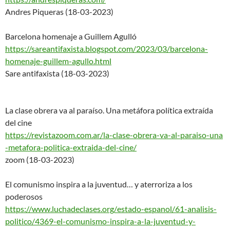
Andres Piqueras (18-03-2023)
Barcelona homenaje a Guillem Agulló
https://sareantifaxista.blogsp
ot.com/2023/03/barcelona-
homenaje-guillem-agullo.html
Sare antifaxista (18-03-2023)
La clase obrera va al paraíso. Una metáfora política extraída
del cine
https://revistazoom.com.ar/la-
clase-obrera-va-al-paraiso-una
-metafora-politica-extraida-
del-cine/
zoom (18-03-2023)
El comunismo inspira a la juventud… y aterroriza a los
poderosos
https://www.luchadeclases.org/
estado-espanol/61-analisis-
pol
itico/4369-el-comunismo-inspir
a-a-la-juventud-y-