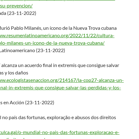
-su-prevencion/
ada (23-11-2022)
Murió Pablo Milanés, un ícono de la Nueva Trova cubana
ww.resumenlatinoameri
cano.org/2022/11/22/cultura-
lo-milanes-un-icono-
de-la-nueva-trova-cubana/
atinoamericano (23-11-2022)
lcanza un acuerdo final in extremis que consigue salvar
as y los daños
ww.ecologistasenaccio
n.org/214167/la-cop27-alcanza-
un-
inal-in-extremis-
que-consigue-salvar-las-
perdidas-y-los-
as en Acción (23-11-2022)
no país das fortunas, exploração e abusos dos direitos
culca.gal/o-mundial-
no-pais-das-fortunas-exploraca
o-e-