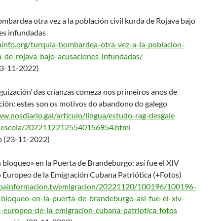
mbardea otra vez a la población civil kurda de Rojava bajo
es infundadas
ainfo.org/turquia-bo
mbardea-otra-vez-a-la-poblacio
n-
a-de-rojava-bajo-
acusaciones-infundadas/
23-11-2022)
guización’ das crianzas comeza nos primeiros anos de
ación: estes son os motivos do abandono do galego
w.nosdiario.gal/arti
culo/lingua/estudo-rag-desgale
n-escola/2022112212554
0156954.html
o (23-11-2022)
 bloqueo» en la Puerta de Brandeburgo: así fue el XIV
 Europeo de la Emigración Cubana Patriótica (+Fotos)
ubainformacion.tv/emi
gracion/20221120/100196/100196
-
-bloqueo-en-la-
puerta-de-brandeburgo-asi-fue-
el-xiv-
o-europeo-de-
la-emigracion-cubana-patriotic
a-fotos