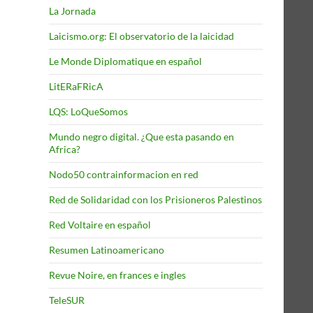
La Jornada
Laicismo.org: El observatorio de la laicidad
Le Monde Diplomatique en español
LitERaFRicA
LQS: LoQueSomos
Mundo negro digital. ¿Que esta pasando en
Africa?
Nodo50 contrainformacion en red
Red de Solidaridad con los Prisioneros Palestinos
Red Voltaire en español
Resumen Latinoamericano
Revue Noire, en frances e ingles
TeleSUR