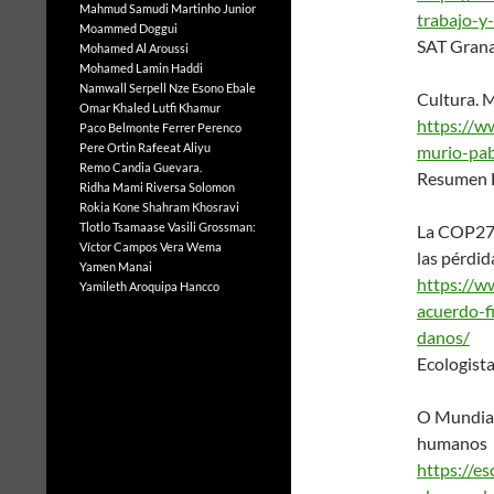
Mahmud Samudi
Martinho Junior
trabajo-y
Moammed Doggui
SAT Gran
Mohamed Al Aroussi
Mohamed Lamin Haddi
Namwall Serpell
Nze Esono Ebale
Cultura. 
Omar Khaled Lutfi Khamur
https://w
Paco Belmonte Ferrer
Perenco
Pere Ortin
Rafeeat Aliyu
murio-pab
Remo Candia Guevara.
Resumen L
Ridha Mami
Riversa Solomon
Rokia Kone
Shahram Khosravi
Tlotlo Tsamaase
Vasili Grossman:
La COP27 a
Víctor Campos Vera
Wema
las pérdid
Yamen Manai
https://w
Yamileth Aroquipa Hancco
acuerdo-f
danos/
Ecologist
O Mundial 
humanos
https://es