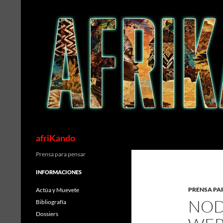
Saltar
al
contenido
Buscar
afriKando
Prensa para pensar
INFORMACIONES
PRENSA PA
Actúa y Muevete
NOD
Bibliografía
Dossiers