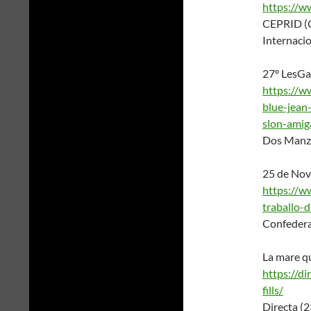
https://w
CEPRID (Ce
Internacio
27º LesGa
https://
blue-jean
slon-amig
Dos Manz
25 de Nove
https://ww
traballo-d
Confedera
La mare que
https://di
fills/
Directa (