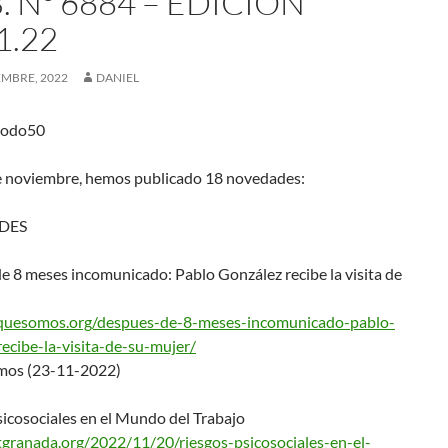
 Nº 6884 – EDICIÓN
1.22
EMBRE, 2022
DANIEL
odo50
e noviembre, hemos publicado 18 novedades:
DES
e 8 meses incomunicado: Pablo González recibe la visita de
oquesomos.org/despues
-de-8-meses-incomunicado-
pablo-
ecibe-la-
visita-de-su-mujer/
mos (23-11-2022)
icosociales en el Mundo del Trabajo
atgranada.org/2022/11
/20/riesgos-psicosociales-en-
el-