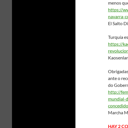
menos que 
https://w
navarra-c
El Salto D
Turquía e
https://k
revolucio
Kaosenlar
Obrigadas
ante o re
do Gobern
http://fe
mundial-d
concedido
Marcha Mu
HAY 2 C