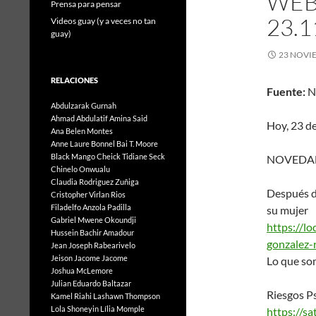
WEB.
Prensa para pensar
23.1
Videos guay (y a veces no tan
guay)
23 NOVI
RELACIONES
Fuente:
N
Abdulzarak Gurnah
Ahmad Abdulatif
Amina Said
Hoy, 23 d
Ana Belen Montes
Anne Laure Bonnel
Bai T. Moore
Black Mango
Cheick Tidiane Seck
NOVEDA
Chinelo Onwualu
Claudia Rodriguez Zuñiga
Después d
Cristopher Virlan Rios
Filadelfo Anzola Padilla
su mujer
Gabriel Mwene Okoundji
https://l
Hussein Bachir Amadour
gonzalez-r
Jean Joseph Rabearivelo
Jeison Jacome Jacome
Lo que so
Joshua McLemore
Julian Eduardo Baltazar
Riesgos Ps
Kamel Riahi
Lashawn Thompson
Lola Shoneyin
Lília Momple
https://s