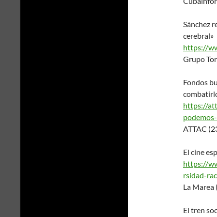
Cubainfor
Sánchez r
cerebral»
https://w
Grupo Tor
Fondos bu
combatirl
https://at
podemos-
ATTAC (2
El cine es
https://
rsidad-rac
La Marea 
El tren so