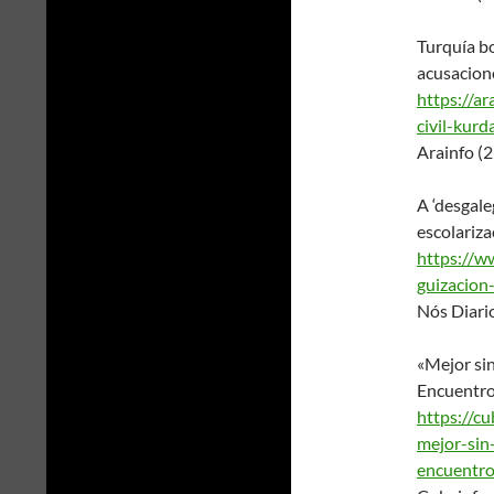
Turquía bo
acusacion
https://ar
civil-kurd
Arainfo (
A ‘desgale
escolariz
https://ww
guizacio
Nós Diari
«Mejor sin
Encuentro
https://c
mejor-sin
encuentr