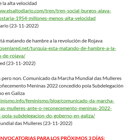
la alta velocidad
ww.elsaltodiario.com/
tren/tren-social-burgos-alava-
ostaria-1954-millones
-menos-alta-velocidad
iario (23-11-2022)
stá matando de hambre a la revolución de Rojava
aosenlared.net/turqui
a-esta-matando-de-hambre-a-la-
n-de-rojava/
ed (23-11-2022)
 pero non. Comunicado da Marcha Mundial das Mulleres
coñecemento Meninas 2022 concedido pola Subdelegación
o en Galiza
minismo.info/feminism
o/blog/comunicado-da-marcha-
as-mulleres-ante-o-
reconecemento-meninas-2022-
-pola-subdelegacion-
do-goberno-en-galiza/
ndial das Mulleres (23-11-2022)
ONVOCATORIAS PARA LOS PRÓXIMOS 3 DÍAS: