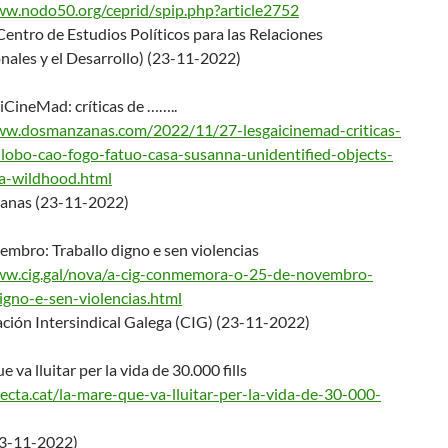
ww.nodo50.org/ceprid/
spip.php?article2752
ntro de Estudios Polí­ticos para las Relaciones
nales y el Desarrollo) (23-11-2022)
iCineMad: críticas de ……..
www.dosmanzanas.com/20
22/11/27-lesgaicinemad-critica
s-
-lobo-cao-fogo-
fatuo-casa-susanna-unidentifie
d-objects-
a-wildhood.
html
anas (23-11-2022)
mbro: Traballo digno e sen violencias
w.cig.gal/nova/a-cig
-conmemora-o-25-de-novembro-
igno-e-sen-violencia
s.html
ción Intersindical Galega (CIG) (23-11-2022)
 va lluitar per la vida de 30.000 fills
recta.cat/la-mare-qu
e-va-lluitar-per-la-vida-de-30
-000-
23-11-2022)