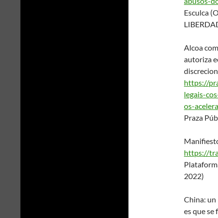
abusos-do
Esculca 
LIBERDAD
Alcoa com
autoriza e
discrecio
https://pr
legais-co
os-acelera
Praza Púb
Manifiesto
https://tr
Plataform
2022)
China: un 
es que se 