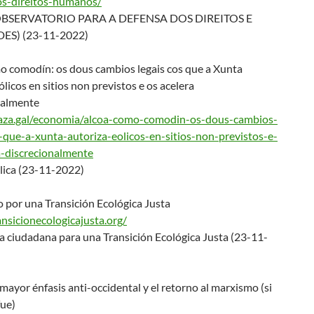
s-direitos-
humanos/
(OBSERVATORIO PARA A DEFENSA DOS DIREITOS E
ES) (23-11-2022)
o comodín: os dous cambios legais cos que a Xunta
ólicos en sitios non previstos e os acelera
nalmente
aza.gal/economia/alc
oa-como-comodin-os-dous-cambio
s-
s-que-a-xunta-
autoriza-eolicos-en-sitios-
non-previstos-e-
-
discrecionalmente
lica (23-11-2022)
 por una Transición Ecológica Justa
ansicionecologicajus
ta.org/
a ciudadana para una Transición Ecológica Justa (23-11-
mayor énfasis anti-occidental y el retorno al marxismo (si
fue)