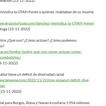
mación (23-11-2022)
eivindica la OTAN frente a quienes «hablaban de su muerte
ww.grupotortuga.com/S
anchez-reivindica-la-OTAN-fren
te
tuga (23-11-2022)
itre ¿Qué son? ¿Cómo actúan? ¿Cómo podemos
os?
tac.es/fondos-buitre
-que-son-como-actuan-como-
combatirlos/
3-11-2022)
pañol tiene un déficit de diversidad racial
www.lamarea.com/2022/1
1/22/cine-espanol-deficit-dive
ial/
(23-11-2022)
cial para Burgos, Álava y Navarra costaría 1.954 millones