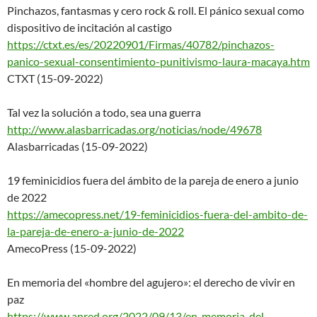
Pinchazos, fantasmas y cero rock & roll. El pánico sexual como
dispositivo de incitación al castigo
https://ctxt.es/es/20220901/Fi
rmas/40782/pinchazos-
panico-se
xual-consentimiento-punitivism
o-laura-macaya.htm
CTXT (15-09-2022)
Tal vez la solución a todo, sea una guerra
http://www.alasbarricadas.org/
noticias/node/49678
Alasbarricadas (15-09-2022)
19 feminicidios fuera del ámbito de la pareja de enero a junio
de 2022
https://amecopress.net/19-femi
nicidios-fuera-del-ambito-de-
la-pareja-de-enero-a-junio-de-
2022
AmecoPress (15-09-2022)
En memoria del «hombre del agujero»: el derecho de vivir en
paz
https://www.anred.org/2022/09/
13/en-memoria-del-