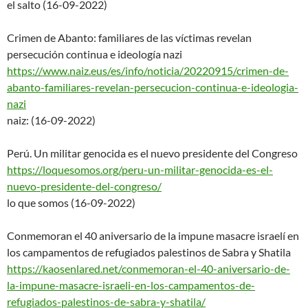
el salto (16-09-2022)
Crimen de Abanto: familiares de las víctimas revelan
persecución continua e ideología nazi
https://www.naiz.eus/es/info/n
oticia/20220915/crimen-de-
aban
to-familiares-revelan-persecuc
ion-continua-e-ideologia-
nazi
naiz: (16-09-2022)
Perú. Un militar genocida es el nuevo presidente del Congreso
https://loquesomos.org/peru-un
-militar-genocida-es-el-
nuevo-
presidente-del-congreso/
lo que somos (16-09-2022)
Conmemoran el 40 aniversario de la impune masacre israelí en
los campamentos de refugiados palestinos de Sabra y Shatila
https://kaosenlared.net/conmem
oran-el-40-aniversario-de-
la-
impune-masacre-israeli-en-los-
campamentos-de-
refugiados-
palestinos-de-sabra-y-shatila/