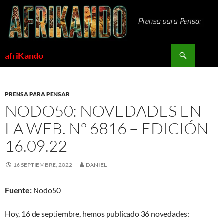
Saltar
al
contenido
Buscar
afriKando
PRENSA PARA PENSAR
NODO50: NOVEDADES EN
LA WEB. Nº 6816 – EDICIÓN
16.09.22
16 SEPTIEMBRE, 2022
DANIEL
Fuente:
Nodo50
Hoy, 16 de septiembre, hemos publicado 36 novedades: