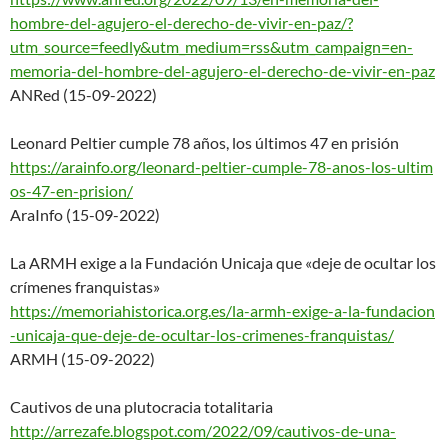
hombre-del-a
gujero-el-derecho-de-vivir-en-
paz/?
utm_source=feedly&utm_med
ium=rss&utm_campaign=en-
memori
a-del-hombre-del-agujero-el-
derecho-de-vivir-en-paz
ANRed (15-09-2022)
Leonard Peltier cumple 78 años, los últimos 47 en prisión
https://arainfo.org/leonard-pe
ltier-cumple-78-anos-los-ultim
os-47-en-prision/
AraInfo (15-09-2022)
La ARMH exige a la Fundación Unicaja que «deje de ocultar los
crímenes franquistas»
https://memoriahistorica.org.e
s/la-armh-exige-a-la-fundacion
-unicaja-que-deje-de-ocultar-
los-crimenes-franquistas/
ARMH (15-09-2022)
Cautivos de una plutocracia totalitaria
http://arrezafe.blogspot.com/2
022/09/cautivos-de-una-