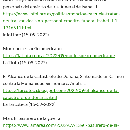
personal» del emérito de ir al funeral de Isabel II
https://www.infolibre.es/polit
ica/moncloa-zarzuela-tratan-
neutralizar-decision-personal-
emerito-funeral-isabel-ii_1_
1316511.html
infoLibre (15-09-2022)
Morir por el sueño americano
https://latinta.com.ar/2022/09
/morir-sueno-americano/
La Tinta (15-09-2022)
El Alcance de la Catástrofe de Doñana, Sintoma de un Crimen
contra la Humanidad Sin nombre. Análisis
https://tarcoteca.blogspot.com
/2022/09/el-alcance-de-la-
cata
strofe-de-donana.html
La Tarcoteca (15-09-2022)
Mali. El basurero de la guerra
https://www.lamarea.com/2022/0
9/13/el-basurero-de-la-