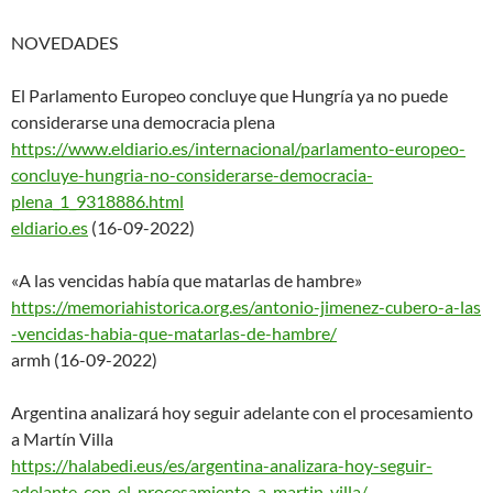
NOVEDADES
El Parlamento Europeo concluye que Hungría ya no puede
considerarse una democracia plena
https://www.eldiario.es/intern
acional/parlamento-europeo-
concluye-hungria-no-considerar
se-democracia-
plena_1_9318886.
html
eldiario.es
(16-09-2022)
«A las vencidas había que matarlas de hambre»
https://memoriahistorica.org.e
s/antonio-jimenez-cubero-a-las
-vencidas-habia-que-matarlas-
de-hambre/
armh (16-09-2022)
Argentina analizará hoy seguir adelante con el procesamiento
a Martín Villa
https://halabedi.eus/es/argent
ina-analizara-hoy-seguir-
adelante-con-el-procesamiento-
a-martin-villa/