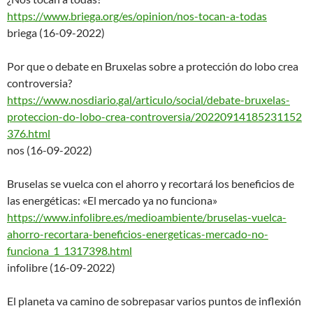
https://www.briega.org/es/opin
ion/nos-tocan-a-todas
briega (16-09-2022)
Por que o debate en Bruxelas sobre a protección do lobo crea
controversia?
https://www.nosdiario.gal/arti
culo/social/debate-bruxelas-
proteccion-do-lobo-crea-
controversia/20220914185231152
376.html
nos (16-09-2022)
Bruselas se vuelca con el ahorro y recortará los beneficios de
las energéticas: «El mercado ya no funciona»
https://www.infolibre.es/medio
ambiente/bruselas-vuelca-
ahorr
o-recortara-beneficios-energet
icas-mercado-no-
funciona_1_
1317398.html
infolibre (16-09-2022)
El planeta va camino de sobrepasar varios puntos de inflexión