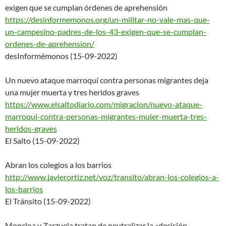
exigen que se cumplan órdenes de aprehensión
https://desinformemonos.org/un
-militar-no-vale-mas-que-
un-ca
mpesino-padres-de-los-43-exige
n-que-se-cumplan-
ordenes-de-
aprehension/
desInformémonos (15-09-2022)
Un nuevo ataque marroquí contra personas migrantes deja
una mujer muerta y tres heridos graves
https://www.elsaltodiario.com/
migracion/nuevo-ataque-
marroqu
i-contra-personas-migrantes-
mujer-muerta-tres-
heridos-
graves
El Salto (15-09-2022)
Abran los colegios a los barrios
http://www.javierortiz.net/voz
/transito/abran-los-colegios-
a-
los-barrios
El Tránsito (15-09-2022)
Moncloa y Zarzuela tratan de neutralizar la «decisión