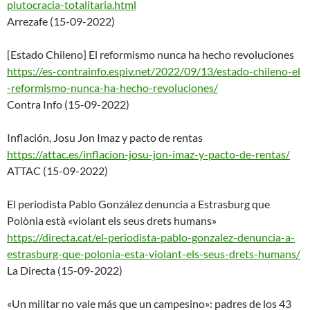
plutocr
acia-totalitaria.html
Arrezafe (15-09-2022)
[Estado Chileno] El reformismo nunca ha hecho revoluciones
https://es-contrainfo.espiv.ne
t/2022/09/13/estado-chileno-el
-reformismo-nunca-ha-hecho-rev
oluciones/
Contra Info (15-09-2022)
Inflación, Josu Jon Imaz y pacto de rentas
https://attac.es/inflacion-jos
u-jon-imaz-y-pacto-de-rentas/
ATTAC (15-09-2022)
El periodista Pablo González denuncia a Estrasburg que
Polònia està «violant els seus drets humans»
https://directa.cat/el-periodi
sta-pablo-gonzalez-denuncia-a-
estrasburg-que-polonia-esta-
violant-els-seus-drets-humans/
La Directa (15-09-2022)
«Un militar no vale más que un campesino»: padres de los 43