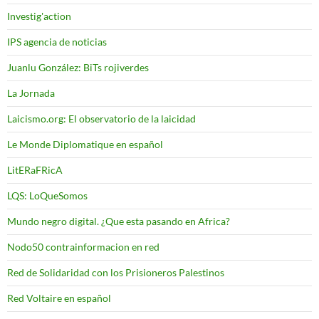
Investig'action
IPS agencia de noticias
Juanlu González: BiTs rojiverdes
La Jornada
Laicismo.org: El observatorio de la laicidad
Le Monde Diplomatique en español
LitERaFRicA
LQS: LoQueSomos
Mundo negro digital. ¿Que esta pasando en Africa?
Nodo50 contrainformacion en red
Red de Solidaridad con los Prisioneros Palestinos
Red Voltaire en español