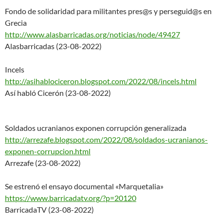
Fondo de solidaridad para militantes pres@s y perseguid@s en
Grecia
http://www.alasbarricadas.org/
noticias/node/49427
Alasbarricadas (23-08-2022)
Incels
http://asihablociceron.blogspo
t.com/2022/08/incels.html
Así habló Cicerón (23-08-2022)
Soldados ucranianos exponen corrupción generalizada
http://arrezafe.blogspot.com/2
022/08/soldados-ucranianos-
exp
onen-corrupcion.html
Arrezafe (23-08-2022)
Se estrenó el ensayo documental «Marquetalia»
https://www.barricadatv.org/?p
=20120
BarricadaTV (23-08-2022)