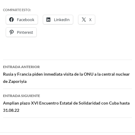
COMPARTE ESTO:
Facebook
LinkedIn
X
Pinterest
ENTRADA ANTERIOR
Navegación
Rusia y Francia piden inmediata visita de la ONU a la central nuclear
de Zaporiyia
de
entradas
ENTRADA SIGUIENTE
Amplian plazo XVI Encuentro Estatal de Solidaridad con Cuba hasta
31.08.22