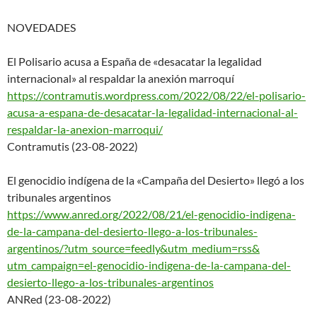
NOVEDADES
El Polisario acusa a España de «desacatar la legalidad
internacional» al respaldar la anexión marroquí
https://contramutis.wordpress.
com/2022/08/22/el-polisario-
ac
usa-a-espana-de-desacatar-la-
legalidad-internacional-al-
res
paldar-la-anexion-marroqui/
Contramutis (23-08-2022)
El genocidio indígena de la «Campaña del Desierto» llegó a los
tribunales argentinos
https://www.anred.org/2022/08/
21/el-genocidio-indigena-
de-la
-campana-del-desierto-llego-a-
los-tribunales-
argentinos/?utm
_source=feedly&utm_medium=rss&
utm_campaign=el-genocidio-indi
gena-de-la-campana-del-
desiert
o-llego-a-los-tribunales-
argentinos
ANRed (23-08-2022)