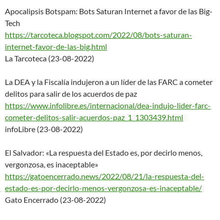
Apocalipsis Botspam: Bots Saturan Internet a favor de las Big-
Tech
https://tarcoteca.blogspot.com
/2022/08/bots-saturan-
internet
-favor-de-las-big.html
La Tarcoteca (23-08-2022)
La DEA y la Fiscalía indujeron a un líder de las FARC a cometer
delitos para salir de los acuerdos de paz
https://www.infolibre.es/inter
nacional/dea-indujo-lider-
farc-
cometer-delitos-salir-
acuerdos-paz_1_1303439.html
infoLibre (23-08-2022)
El Salvador: «La respuesta del Estado es, por decirlo menos,
vergonzosa, es inaceptable»
https://gatoencerrado.news/202
2/08/21/la-respuesta-del-
estad
o-es-por-decirlo-menos-vergonz
osa-es-inaceptable/
Gato Encerrado (23-08-2022)