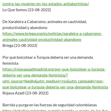
co
ntra-las-mujeres-en-los-estado
s-antiabortistas/
Lo Que Somos (23-08-2022)
De Xaraleira a Cabarceno; animales en cautividad,
productividad y abandono
https://www.briega.org/es/noti
cias/xaraleira-a-cabarceno-
animales-cautividad-productivi
dad-abandono
Briega (23-08-2022)
Por qué boicotear a Turquía debería ser una demanda
feminista
https://rojavaazadimadrid.org/
por-que-boicotear-a-turquia-
de
beria-ser-una-demanda-feminist
a/?
utm_source=feedly&utm_
medium=rss&utm_campaign=por-
que-boicotear-a-turquia-deberi
a-ser-una-demanda-feminista
Rojava Azadi (23-08-2022)
Barrida y purga en las fuerzas de seguridad colombianas
https://rebelion.org/petro-cum
ple-barrida-y-purga-en-las-fue