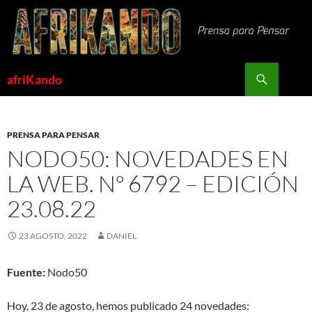
Saltar
al
contenido
Buscar
afriKando
PRENSA PARA PENSAR
NODO50: NOVEDADES EN
LA WEB. Nº 6792 – EDICIÓN
23.08.22
23 AGOSTO, 2022
DANIEL
Fuente:
Nodo50
Hoy, 23 de agosto, hemos publicado 24 novedades: