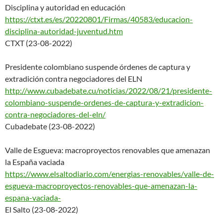
Disciplina y autoridad en educación
https://ctxt.es/es/20220801/Fi
rmas/40583/educacion-
disciplin
a-autoridad-juventud.htm
CTXT (23-08-2022)
Presidente colombiano suspende órdenes de captura y
extradición contra negociadores del ELN
http://www.cubadebate.cu/notic
ias/2022/08/21/presidente-
colombiano-suspende-ordenes-
de-captura-y-extradicion-
contra-negociadores-del-eln/
Cubadebate (23-08-2022)
Valle de Esgueva: macroproyectos renovables que amenazan
la España vaciada
https://www.elsaltodiario.com/
energias-renovables/valle-de-
e
sgueva-macroproyectos-renovabl
es-que-amenazan-la-
espana-
vaciada-
El Salto (23-08-2022)