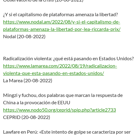
¿Y si el capitalismo de plataformas amenaza la libertad?
https://www.nodal.am/2022/08/y
-si-el-capitalismo-de-
platafor
mas-amenaza-la-libertad-por-
lea-riccarda-prix/
Nodal (20-08-2022)
Radicalización violenta: ¿qué está pasando en Estados Unidos?
https://www.lamarea.com/2022/0
8/19/radicalizacion-
violenta-q
ue-esta-pasando-en-estados-uni
dos/
La Marea (20-08-2022)
Mingzi y fuchou, dos palabras que marcan la respuesta de
China a la provocación de EEUU
https://www.nodo50.org/ceprid/
spip.php?article2733
CEPRID (20-08-2022)
Lawfare en Perú: «Este intento de golpe se caracteriza por ser