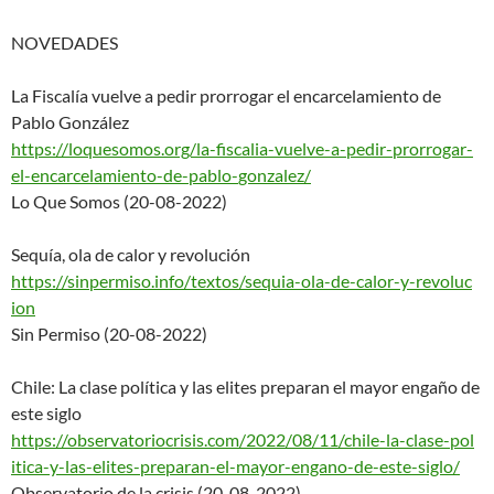
NOVEDADES
La Fiscalía vuelve a pedir prorrogar el encarcelamiento de
Pablo González
https://loquesomos.org/la-fisc
alia-vuelve-a-pedir-prorrogar-
el-encarcelamiento-de-pablo-
gonzalez/
Lo Que Somos (20-08-2022)
Sequía, ola de calor y revolución
https://sinpermiso.info/textos
/sequia-ola-de-calor-y-revoluc
ion
Sin Permiso (20-08-2022)
Chile: La clase política y las elites preparan el mayor engaño de
este siglo
https://observatoriocrisis.com
/2022/08/11/chile-la-clase-pol
itica-y-las-elites-preparan-
el-mayor-engano-de-este-siglo/
Observatorio de la crisis (20-08-2022)