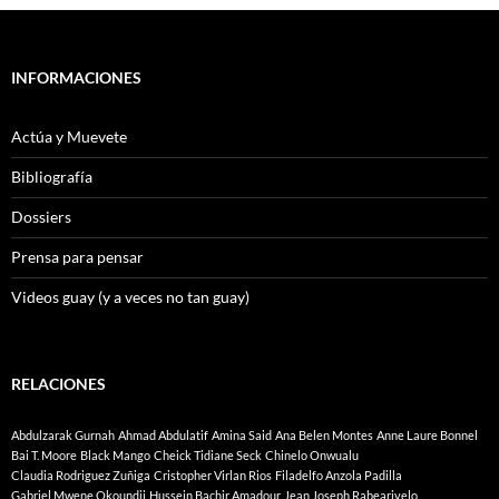
INFORMACIONES
Actúa y Muevete
Bibliografía
Dossiers
Prensa para pensar
Videos guay (y a veces no tan guay)
RELACIONES
Abdulzarak Gurnah
Ahmad Abdulatif
Amina Said
Ana Belen Montes
Anne Laure Bonnel
Bai T. Moore
Black Mango
Cheick Tidiane Seck
Chinelo Onwualu
Claudia Rodriguez Zuñiga
Cristopher Virlan Rios
Filadelfo Anzola Padilla
Gabriel Mwene Okoundji
Hussein Bachir Amadour
Jean Joseph Rabearivelo