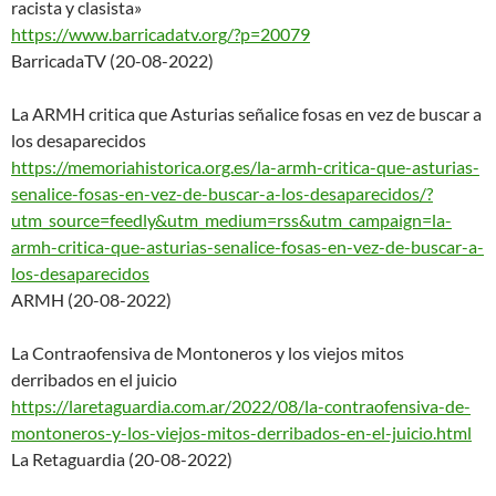
racista y clasista»
https://www.barricadatv.org/?p
=20079
BarricadaTV (20-08-2022)
La ARMH critica que Asturias señalice fosas en vez de buscar a
los desaparecidos
https://memoriahistorica.org.e
s/la-armh-critica-que-asturias
-
senalice-fosas-en-vez-de-
buscar-a-los-desaparecidos/?
utm_source=feedly&utm_medium=
rss&utm_campaign=la-
armh-
critica-que-asturias-senalice-
fosas-en-vez-de-buscar-a-
los-d
esaparecidos
ARMH (20-08-2022)
La Contraofensiva de Montoneros y los viejos mitos
derribados en el juicio
https://laretaguardia.com.ar/2
022/08/la-contraofensiva-de-
mo
ntoneros-y-los-viejos-mitos-de
rribados-en-el-juicio.html
La Retaguardia (20-08-2022)