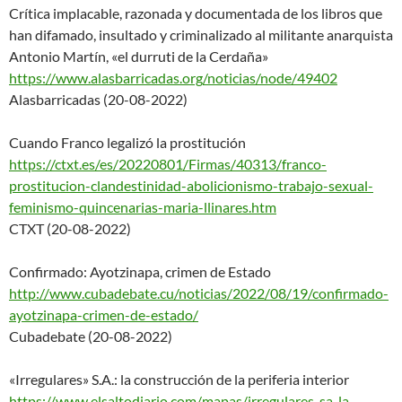
Crítica implacable, razonada y documentada de los libros que
han difamado, insultado y criminalizado al militante anarquista
Antonio Martín, «el durruti de la Cerdaña»
https://www.alasbarricadas.org
/noticias/node/49402
Alasbarricadas (20-08-2022)
Cuando Franco legalizó la prostitución
https://ctxt.es/es/20220801/Fi
rmas/40313/franco-
prostitucion
-clandestinidad-abolicionismo-
trabajo-sexual-
feminismo-
quincenarias-maria-llinares.
htm
CTXT (20-08-2022)
Confirmado: Ayotzinapa, crimen de Estado
http://www.cubadebate.cu/notic
ias/2022/08/19/confirmado-
ayotzinapa-crimen-de-estado/
Cubadebate (20-08-2022)
«Irregulares» S.A.: la construcción de la periferia interior
https://www.elsaltodiario.com/
mapas/irregulares-sa-la-