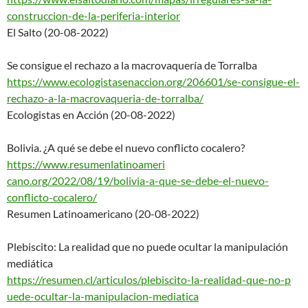
constr
uccion-de-la-periferia-interio
r
El Salto (20-08-2022)
Se consigue el rechazo a la macrovaquería de Torralba
https://www.ecologistasenaccio
n.org/206601/se-consigue-el-
rechazo-a-la-macrovaqueria-de-
torralba/
Ecologistas en Acción (20-08-2022)
Bolivia. ¿A qué se debe el nuevo conflicto cocalero?
https://www.resumenlatinoameri
cano.org/2022/08/19/bolivia-a-
que-se-debe-el-nuevo-
conflicto-cocalero/
Resumen Latinoamericano (20-08-2022)
Plebiscito: La realidad que no puede ocultar la manipulación
mediática
https://resumen.cl/articulos/p
lebiscito-la-realidad-que-no-p
uede-ocultar-la-manipulacion-m
ediatica