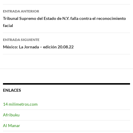
ENTRADA ANTERIOR
Navegación
Tribunal Supremo del Estado de N.Y. falla contra el reconocimiento
facial
de
entradas
ENTRADA SIGUIENTE
México: La Jornada – edición 20.08.22
ENLACES
14 milimetros.com
Afribuku
Al Manar