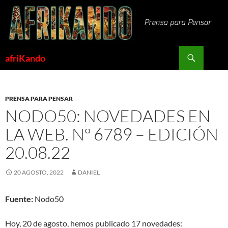
Saltar
al
contenido
Buscar
afriKando
PRENSA PARA PENSAR
NODO50: NOVEDADES EN
LA WEB. Nº 6789 – EDICIÓN
20.08.22
20 AGOSTO, 2022
DANIEL
Fuente:
Nodo50
Hoy, 20 de agosto, hemos publicado 17 novedades: