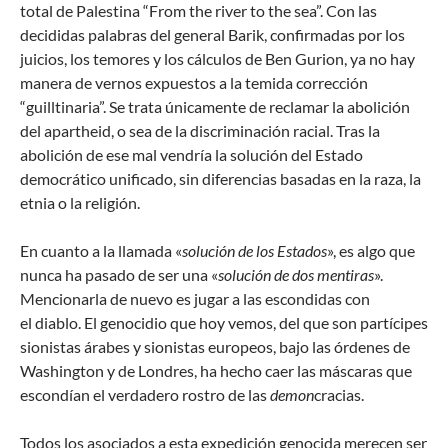
total de Palestina “From the river to the sea”. Con las
decididas palabras del general Barik, confirmadas por los
juicios, los temores y los cálculos de Ben Gurion, ya no hay
manera de vernos expuestos a la temida corrección
“guilltinaria”. Se trata únicamente de reclamar la abolición
del apartheid, o sea de la discriminación racial. Tras la
abolición de ese mal vendría la solución del Estado
democrático unificado, sin diferencias basadas en la raza, la
etnia o la religión.
En cuanto a la llamada «
solución de los Estados
», es algo que
nunca ha pasado de ser una «
solución de dos mentiras
».
Mencionarla de nuevo es jugar a las escondidas con
el diablo. El genocidio que hoy vemos, del que son partícipes
sionistas árabes y sionistas europeos, bajo las órdenes de
Washington y de Londres, ha hecho caer las máscaras que
escondían el verdadero rostro de las
demon
cracias.
Todos los asociados a esta expedición genocida merecen ser