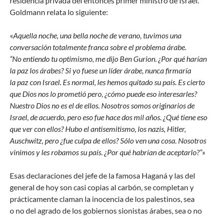
residencia privada del entonces primer ministro de Israel.
Goldmann relata lo siguiente:
«
Aquella noche, una bella noche de verano, tuvimos una
conversación totalmente franca sobre el problema árabe.
“No entiendo tu optimismo, me dijo Ben Gurion. ¿Por qué harían
la paz los árabes? Si yo fuese un líder árabe, nunca firmaría
la paz con Israel. Es normal, les hemos quitado su país. Es cierto
que Dios nos lo prometió pero, ¿cómo puede eso interesarles?
Nuestro Dios no es el de ellos. Nosotros somos originarios de
Israel, de acuerdo, pero eso fue hace dos mil años. ¿Qué tiene eso
que ver con ellos? Hubo el antisemitismo, los nazis, Hitler,
Auschwitz, pero ¿fue culpa de ellos? Sólo ven una cosa. Nosotros
vinimos y les robamos su país. ¿Por qué habrían de aceptarlo?”
»
Esas declaraciones del jefe de la famosa Haganá y las del
general de hoy son casi copias al carbón, se completan y
prácticamente claman la inocencia de los palestinos, sea
o no del agrado de los gobiernos sionistas árabes, sea o no