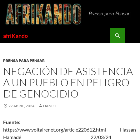
Saltar
al
contenido
Buscar
afriKando
PRENSA PARA PENSAR
NEGACIÓN DE ASISTENCIA
A UN PUEBLO EN PELIGRO
DE GENOCIDIO
27 ABRIL, 2024
DANIEL
Fuente:
https://www.voltairenet.org/article220612.html
Hassan
Hamadé 22/03/24