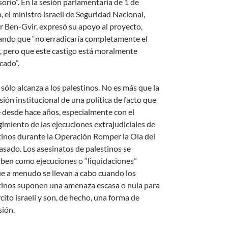
orio”. En la sesión parlamentaria de 1 de
 el ministro israelí de Seguridad Nacional,
r Ben-Gvir, expresó su apoyo al proyecto,
ando que “no erradicaría completamente el
r, pero que este castigo está moralmente
icado”.
 sólo alcanza a los palestinos. No es más que la
sión institucional de una política de facto que
e desde hace años, especialmente con el
gimiento de las ejecuciones extrajudiciales de
tinos durante la Operación Romper la Ola del
asado. Los asesinatos de palestinos se
iben como ejecuciones o “liquidaciones”
e a menudo se llevan a cabo cuando los
tinos suponen una amenaza escasa o nula para
rcito israelí y son, de hecho, una forma de
sión.