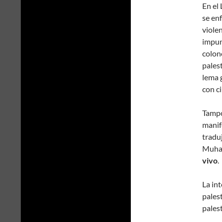
En el
se en
viole
impun
colon
pales
lema 
con ci
Tampo
manif
tradu
Muham
vivo
.
La in
pales
palest