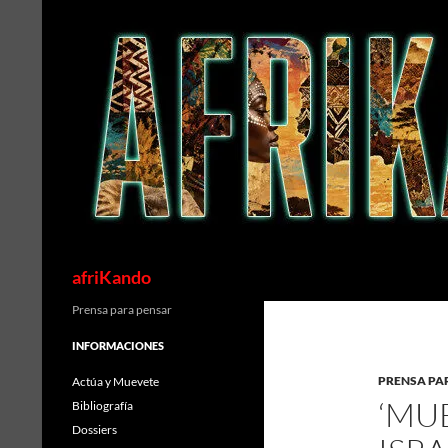
Saltar
al
contenido
Buscar
afriKando
Prensa para pensar
INFORMACIONES
PRENSA PA
Actúa y Muevete
‘MUE
Bibliografía
Dossiers