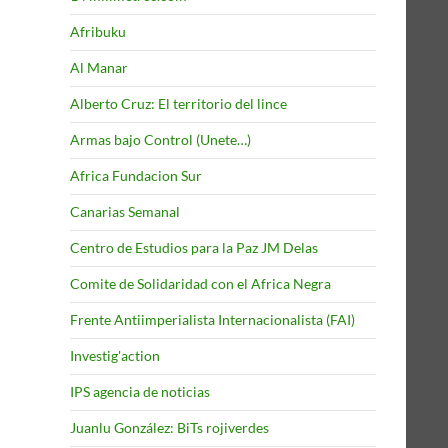
Afribuku
Al Manar
Alberto Cruz: El territorio del lince
Armas bajo Control (Unete…)
Africa Fundacion Sur
Canarias Semanal
Centro de Estudios para la Paz JM Delas
Comite de Solidaridad con el Africa Negra
Frente Antiimperialista Internacionalista (FAI)
Investig'action
IPS agencia de noticias
Juanlu González: BiTs rojiverdes