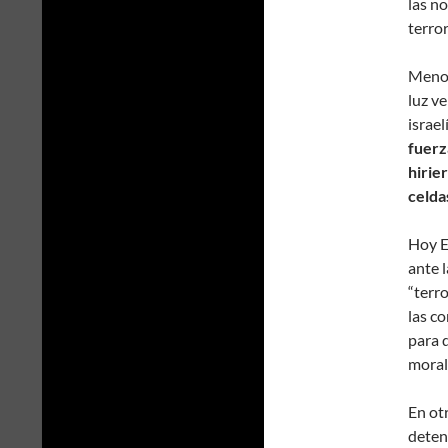
las no
terror
Menos
luz ve
israel
fuerz
hirie
celda
Hoy E
ante 
“terro
las co
para 
moral 
En ot
deten