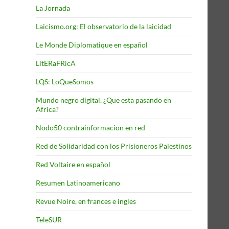
La Jornada
Laicismo.org: El observatorio de la laicidad
Le Monde Diplomatique en español
LitERaFRicA
LQS: LoQueSomos
Mundo negro digital. ¿Que esta pasando en
Africa?
Nodo50 contrainformacion en red
Red de Solidaridad con los Prisioneros Palestinos
Red Voltaire en español
Resumen Latinoamericano
Revue Noire, en frances e ingles
TeleSUR