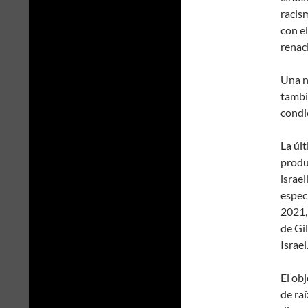
racis
con el
renaci
Una n
tambi
condi
La úl
produ
israel
especi
2021,
de Gi
Israel
El obj
de raí