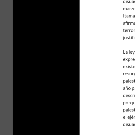
disuas
marzo,
Itama
afirm
terro
justif
La ley
expre
exist
resur
pales
año p
descr
porqu
pales
el ejé
disua