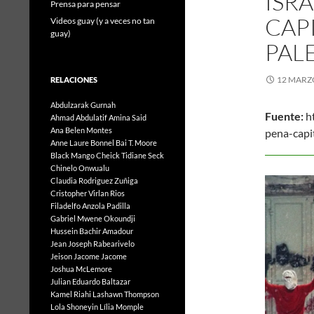
ISR
Prensa para pensar
CAP
Videos guay (y a veces no tan
guay)
PAL
12 MARZ
RELACIONES
Abdulzarak Gurnah
Fuente:
ht
Ahmad Abdulatif
Amina Said
Ana Belen Montes
pena-c
Anne Laure Bonnel
Bai T. Moore
11
Black Mango
Cheick Tidiane Seck
Chinelo Onwualu
Claudia Rodriguez Zuñiga
Cristopher Virlan Rios
Filadelfo Anzola Padilla
Gabriel Mwene Okoundji
Hussein Bachir Amadour
Jean Joseph Rabearivelo
Jeison Jacome Jacome
Joshua McLemore
Julian Eduardo Baltazar
Kamel Riahi
Lashawn Thompson
Lola Shoneyin
Lília Momple