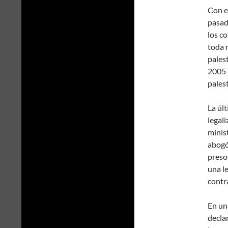
Con e
pasad
los c
toda 
pales
2005 
palest
La úl
legal
minist
abogó
presos
una l
contr
En un
declar