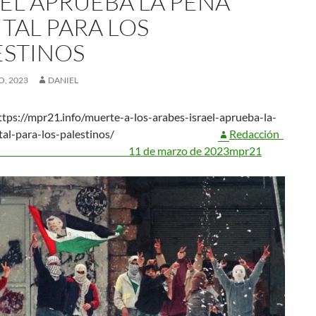
AEL APRUEBA LA PENA
ITAL PARA LOS
ESTINOS
O, 2023
DANIEL
tps://mpr21.info/muerte-a-los-arabes-israel-aprueba-la-
apital-para-los-palestinos/
Redacción
 de marzo de 2023
mpr21