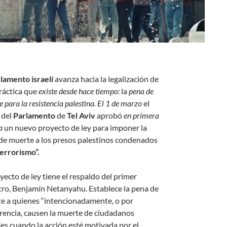
lamento israelí
avanza hacia la legalización de
ráctica que
existe desde hace tiempo:
la
pena de
 para la resistencia palestina.
El 1 de marzo
el
 del
Parlamento
de
Tel Aviv
aprobó
en primera
a
un nuevo proyecto de ley para imponer la
de muerte a los presos palestinos condenados
terrorismo”.
yecto de ley tiene el respaldo del primer
tro, Benjamín Netanyahu. Establece la pena de
e a quienes “intencionadamente, o por
erencia, causen la muerte de ciudadanos
líes cuando la acción esté motivada por el