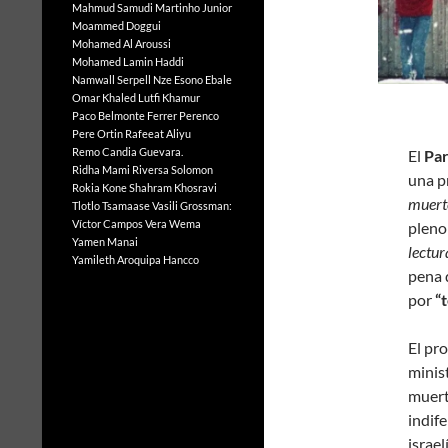
Mahmud Samudi
Martinho Junior
Moammed Doggui
Mohamed Al Aroussi
Mohamed Lamin Haddi
Namwall Serpell
Nze Esono Ebale
Omar Khaled Lutfi Khamur
Paco Belmonte Ferrer
Perenco
Pere Ortin
Rafeeat Aliyu
Remo Candia Guevara.
E
l
Par
Ridha Mami
Riversa Solomon
una p
Rokia Kone
Shahram Khosravi
muerte
Tlotlo Tsamaase
Vasili Grossman:
Víctor Campos Vera
Wema
pleno
Yamen Manai
lectur
Yamileth Aroquipa Hancco
pena 
por
“
El pro
minis
muert
indif
israe