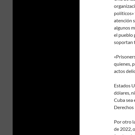
organizaci
políticos»
atención s
algunos me
el pueblo 
soportan t
«Prisoners
quienes, 
actos deli
Estados U
dólares, n
Cuba sea e
Derechos
Por otro 
de 2022, 