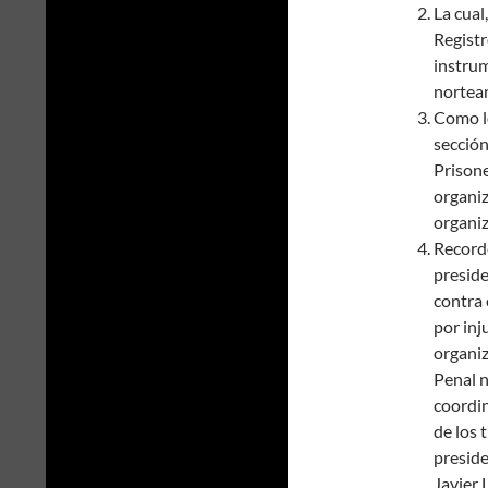
La cual
Registr
instrum
nortea
Como lo
secció
Prisone
organiz
organi
Record
preside
contra
por inj
organiz
Penal n
coordin
de los 
preside
Javier 