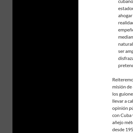
cubano 
estadou
ahogar 
realida
empeño 
mediant
natural
ser amp
disfraz
preten
Reiteremo
misión de 
los guion
llevar a c
opinión pú
con Cuba y
añejo mét
desde 195