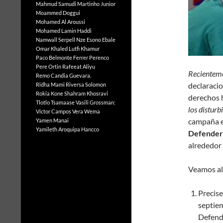
Mahmud Samudi
Martinho Junior
Moammed Doggui
Mohamed Al Aroussi
Mohamed Lamin Haddi
Namwall Serpell
Nze Esono Ebale
Omar Khaled Lutfi Khamur
Paco Belmonte Ferrer
Perenco
Pere Ortin
Rafeeat Aliyu
Recientem
Remo Candia Guevara.
declaracio
Ridha Mami
Riversa Solomon
Rokia Kone
Shahram Khosravi
derechos
Tlotlo Tsamaase
Vasili Grossman:
los disturb
Víctor Campos Vera
Wema
campaña e
Yamen Manai
Yamileth Aroquipa Hancco
Defender
alrededor 
Veamos al
Precis
septie
Defend