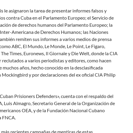
s le asignaron la tarea de presentar informes falsos y
os contra Cuba en el Parlamento Europeo; el Servicio de
ción de derechos humanos del Parlamento Europeo; la
Inter-Americana de Derechos Humanos; las Naciones
también remiten sus informes a varios medios de prensa
como ABC, El Mundo, Le Monde, Le Point, Le Figaro,
 The Times, Euronews, Il Giornale y Die Welt, donde la CIA
 reclutados a varios periodistas y editores, como hacen
e muchos años, hecho conocido en la desclasificada
Mockingbird y por declaraciones del ex oficial CIA Philip
«Cuban Prisioners Defenders», cuenta con el respaldo del
, Luis Almagro, Secretario General de la Organización de
mericanos OEA, y de la Fundación Nacional Cubano
a FNCA.
s más recientes campañas de mentiras de estas