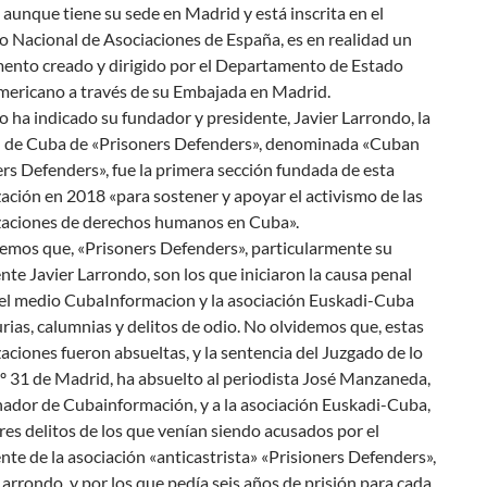
, aunque tiene su sede en Madrid y está inscrita en el
o Nacional de Asociaciones de España, es en realidad un
ento creado y dirigido por el Departamento de Estado
mericano a través de su Embajada en Madrid.
 ha indicado su fundador y presidente, Javier Larrondo, la
n de Cuba de «Prisoners Defenders», denominada «Cuban
rs Defenders», fue la primera sección fundada de esta
ación en 2018 «para sostener y apoyar el activismo de las
zaciones de derechos humanos en Cuba».
emos que, «Prisoners Defenders», particularmente su
nte Javier Larrondo, son los que iniciaron la causa penal
 el medio CubaInformacion y la asociación Euskadi-Cuba
urias, calumnias y delitos de odio. No olvidemos que, estas
aciones fueron absueltas, y la sentencia del Juzgado de lo
º 31 de Madrid, ha absuelto al periodista José Manzaneda,
ador de Cubainformación, y a la asociación Euskadi-Cuba,
tres delitos de los que venían siendo acusados por el
nte de la asociación «anticastrista» «Prisioners Defenders»,
Larrondo, y por los que pedía seis años de prisión para cada