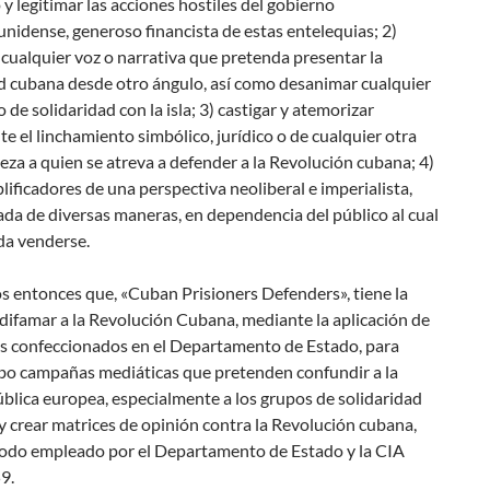
y legitimar las acciones hostiles del gobierno
nidense, generoso financista de estas entelequias; 2)
cualquier voz o narrativa que pretenda presentar la
d cubana desde otro ángulo, así como desanimar cualquier
de solidaridad con la isla; 3) castigar y atemorizar
e el linchamiento simbólico, jurídico o de cualquier otra
eza a quien se atreva a defender a la Revolución cubana; 4)
lificadores de una perspectiva neoliberal e imperialista,
ada de diversas maneras, en dependencia del público al cual
da venderse.
s entonces que, «Cuban Prisioners Defenders», tiene la
difamar a la Revolución Cubana, mediante la aplicación de
es confeccionados en el Departamento de Estado, para
abo campañas mediáticas que pretenden confundir a la
blica europea, especialmente a los grupos de solidaridad
 crear matrices de opinión contra la Revolución cubana,
odo empleado por el Departamento de Estado y la CIA
9.