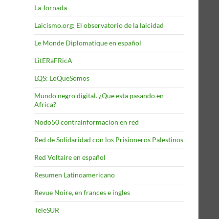
La Jornada
Laicismo.org: El observatorio de la laicidad
Le Monde Diplomatique en español
LitERaFRicA
LQS: LoQueSomos
Mundo negro digital. ¿Que esta pasando en
Africa?
Nodo50 contrainformacion en red
Red de Solidaridad con los Prisioneros Palestinos
Red Voltaire en español
Resumen Latinoamericano
Revue Noire, en frances e ingles
TeleSUR