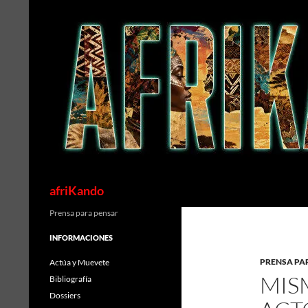
Saltar
al
contenido
Buscar
afriKando
Prensa para pensar
INFORMACIONES
PRENSA PA
Actúa y Muevete
MIS
Bibliografía
Dossiers