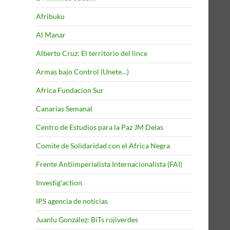
Afribuku
Al Manar
Alberto Cruz: El territorio del lince
Armas bajo Control (Unete…)
Africa Fundacion Sur
Canarias Semanal
Centro de Estudios para la Paz JM Delas
Comite de Solidaridad con el Africa Negra
Frente Antiimperialista Internacionalista (FAI)
Investig'action
IPS agencia de noticias
Juanlu González: BiTs rojiverdes