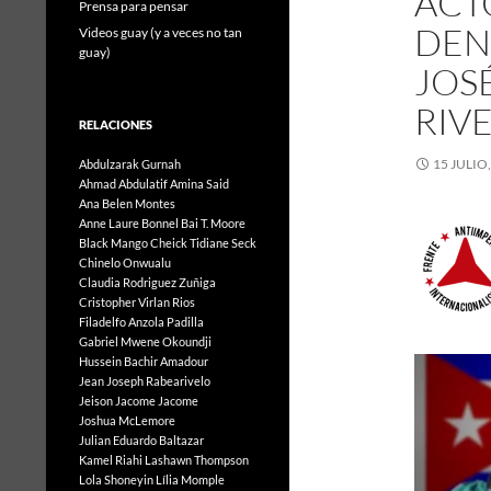
ACTO
Prensa para pensar
DEN
Videos guay (y a veces no tan
guay)
JOS
RIV
RELACIONES
15 JULIO
Abdulzarak Gurnah
Ahmad Abdulatif
Amina Said
Ana Belen Montes
Anne Laure Bonnel
Bai T. Moore
Black Mango
Cheick Tidiane Seck
Chinelo Onwualu
Claudia Rodriguez Zuñiga
Cristopher Virlan Rios
Filadelfo Anzola Padilla
Gabriel Mwene Okoundji
Hussein Bachir Amadour
Jean Joseph Rabearivelo
Jeison Jacome Jacome
Joshua McLemore
Julian Eduardo Baltazar
Kamel Riahi
Lashawn Thompson
Lola Shoneyin
Lília Momple