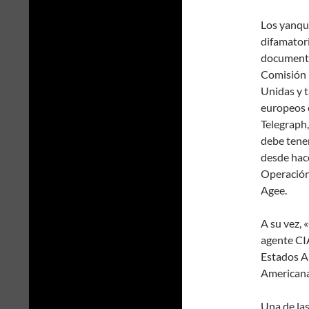
Los yanqui
difamatori
documenta
Comisión 
Unidas y 
europeos 
Telegraph,
debe tener
desde hac
Operación 
Agee.
A su vez, 
agente CIA
Estados A
American
Una de la