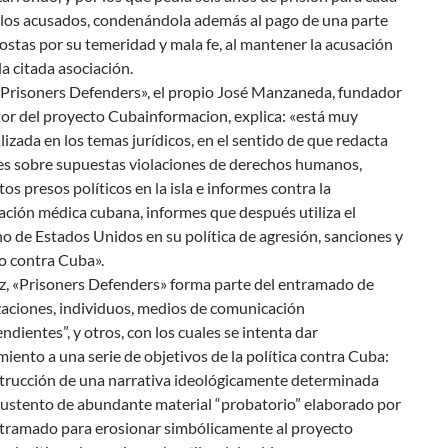
 los acusados, condenándola además al pago de una parte
costas por su temeridad y mala fe, al mantener la acusación
la citada asociación.
«Prisoners Defenders», el propio José Manzaneda, fundador
tor del proyecto Cubainformacion, explica: «está muy
lizada en los temas jurídicos, en el sentido de que redacta
es sobre supuestas violaciones de derechos humanos,
os presos políticos en la isla e informes contra la
ción médica cubana, informes que después utiliza el
o de Estados Unidos en su política de agresión, sanciones y
o contra Cuba».
z, «Prisoners Defenders» forma parte del entramado de
aciones, individuos, medios de comunicación
ndientes”, y otros, con los cuales se intenta dar
iento a una serie de objetivos de la política contra Cuba:
strucción de una narrativa ideológicamente determinada
sustento de abundante material “probatorio” elaborado por
ntramado para erosionar simbólicamente al proyecto