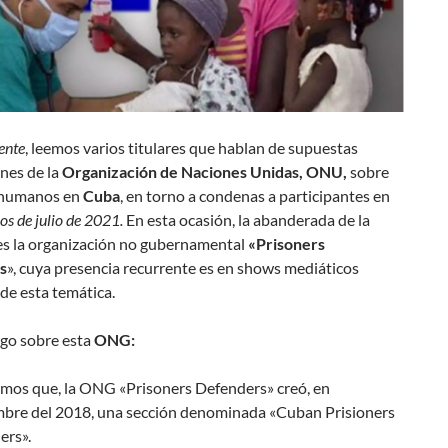
ente
, leemos varios titulares que hablan de supuestas
nes de la
Organización de Naciones Unidas, ONU,
sobre
 humanos en
Cuba
, en torno a condenas a participantes en
ios de julio de 2021.
En esta ocasión, la abanderada de la
s la organización no gubernamental
«Prisoners
s
», cuya presencia recurrente es en shows mediáticos
de esta temática.
go sobre esta
ONG:
emos que, la ONG «Prisoners Defenders» creó, en
mbre del 2018, una sección denominada «Cuban Prisioners
ers».