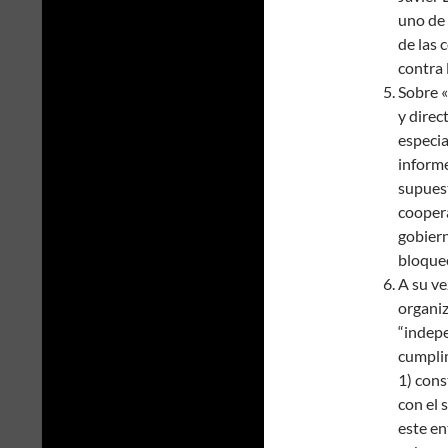
uno de
de las 
contra 
Sobre 
y direc
especia
inform
supuest
coopera
gobiern
bloque
A su ve
organiz
“indepe
cumplim
1) con
con el 
este e