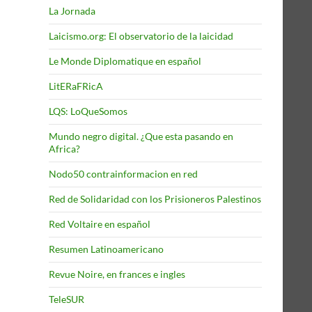
La Jornada
Laicismo.org: El observatorio de la laicidad
Le Monde Diplomatique en español
LitERaFRicA
LQS: LoQueSomos
Mundo negro digital. ¿Que esta pasando en
Africa?
Nodo50 contrainformacion en red
Red de Solidaridad con los Prisioneros Palestinos
Red Voltaire en español
Resumen Latinoamericano
Revue Noire, en frances e ingles
TeleSUR