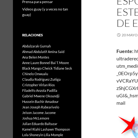
ESP
Prensa para pensar
EST
Videos guay (y a veces no tan
guay)
DE 
20 MAYO,
RELACIONES
Abdulzarak Gurnah
Fuente:
h
Ahmad Abdulatif
Amina Said
Ana Belen Montes
ultradere
Anne Laure Bonnel
Bai T. Moore
utm_medi
Black Mango
Cheick Tidiane Seck
_0EOrp5
Chinelo Onwualu
Claudia Rodriguez Zuñiga
vVCRaYU
Cristopher Virlan Rios
zShjCGX
Filadelfo Anzola Padilla
uGI&_hsm
Gabriel Mwene Okoundji
Hussein Bachir Amadour
mail
Jean Joseph Rabearivelo
Jeison Jacome Jacome
Joshua McLemore
Julian Eduardo Baltazar
Kamel Riahi
Lashawn Thompson
Lola Shoneyin
Lília Momple