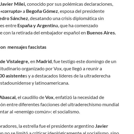
Javier Milei,
conocido por sus polémicas declaraciones,
«corrupta»
a
Begoña Gómez
, esposa del presidente
edro Sánchez
, desatando una crisis diplomática sin
es entre
España y Argentin
a, que ha comenzado
 con la retirada del embajador español en
Buenos Aires.
con mensajes fascista
s
 de Vistalegre,
en
Madrid
, fue testigo este domingo de un
itudinario organizado por Vox, que llegó a reunir a
00 asistente
s y a destacados líderes de la ultraderecha
estadounidense y latinoamericana.
Abascal,
el caudillo de
Vox
, enfatizó la necesidad de
ón entre diferentes facciones del ultraderechismo mundial
ntar al «enemigo común»: el socialismo.
oradores, la estrella fue el presidente argentino
Javier
n no se limitó a criticar ideológicamente al socialismo, sino