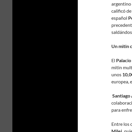
argentino
calificó de
español
P
precedent
saldándose
Un mitin 
El
Palacio
mitin mult
unos
10,0
europea, 
Santiago 
colaboraci
para enfre
Entre los 
Milei,
quie