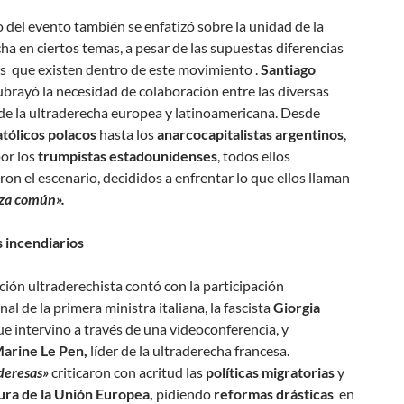
o del evento también se enfatizó sobre la unidad de la
ha en ciertos temas, a pesar de las supuestas diferencias
as que existen dentro de este movimiento .
Santiago
brayó la necesidad de colaboración entre las diversas
de la ultraderecha europea y latinoamericana. Desde
atólicos polacos
hasta los
anarcocapitalistas argentinos
,
or los
trumpistas estadounidenses
, todos ellos
on el escenario, decididos a enfrentar lo que ellos llaman
za común».
 incendiarios
ión ultraderechista contó con la participación
nal de la primera ministra italiana, la fascista
Giorgia
e intervino a través de una videoconferencia, y
arine Le Pen,
líder de la ultraderecha francesa.
deresas»
criticaron con acritud las
políticas migratorias
y
ura de la Unión Europea,
pidiendo
reformas drásticas
en