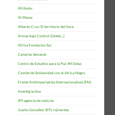
Afribuku
Al Manar
Alberto Cruz: El territorio del lince
Armas bajo Control (Unete…)
Africa Fundacion Sur
Canarias Semanal
Centro de Estudios para la Paz JM Delas
Comite de Solidaridad con el Africa Negra
Frente Antiimperialista Internacionalista (FAI)
Investig'action
IPS agencia de noticias
Juanlu González: BiTs rojiverdes