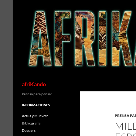
Saltar
al
contenido
Buscar
afriKando
Prensa para pensar
INFORMACIONES
PRENSA PA
Actúa y Muevete
MIL
Bibliografía
Dossiers