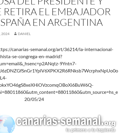
OSA DEL PRESIDENTE Y
E RETIRA EL EMBAJADOR
ESPAÑA EN ARGENTINA
 2024
DANIEL
ttps://canarias-semanal.org/art/36214/la-internacional-
chista-se-congrega-en-madrid?
um=email&_hsenc=p2ANqtz-9Yntn7-
yJ6zDNZGfSnGr1YplV6XPKX2R6RNksb7WcrphxNpUo0o
L4-
rbkxYO46gS8xeXHiOVzcomqOBoXi6BuW6Q-
i=88011860&utm_content=88011860&utm_source=hs_e
 20/05/24