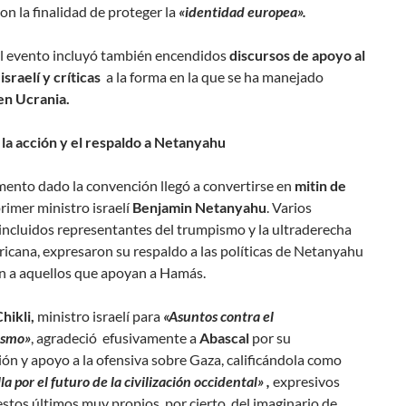
on la finalidad de proteger la
«identidad europea».
l evento incluyó también encendidos
discursos de apoyo al
sraelí y críticas
a la forma en la que se ha manejado
en Ucrania.
 la acción y el respaldo a Netanyahu
ento dado la convención llegó a convertirse en
mitin de
primer ministro israelí
Benjamin Netanyahu
. Varios
incluidos representantes del trumpismo y la ultraderecha
icana, expresaron su respaldo a las políticas de Netanyahu
on a aquellos que apoyan a Hamás.
hikli,
ministro israelí para
«Asuntos contra el
ismo»
, agradeció efusivamente a
Abascal
por su
n y apoyo a la ofensiva sobre Gaza, calificándola como
la por el futuro de la civilización occidental» ,
expresivos
stos últimos muy propios, por cierto, del imaginario de