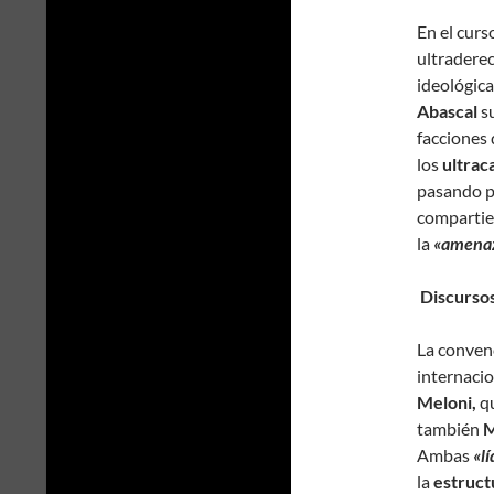
En el curs
ultraderec
ideológic
Abascal
su
facciones 
los
ultrac
pasando p
compartier
la
«amena
Discursos
La convenc
internacio
Meloni,
qu
también
M
Ambas
«lí
la
estruct