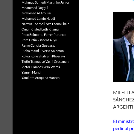
Mahmud Samudi
Martinho Junior
Moammed Doggui
Mohamed Al Aroussi
Mohamed Lamin Haddi
Namwall Serpell
Nze Esono Ebale
Omar Khaled Lutfi Khamur
Paco Belmonte Ferrer
Perenco
Pere Ortin
Rafeeat Aliyu
Remo Candia Guevara.
Ridha Mami
Riversa Solomon
Rokia Kone
Shahram Khosravi
Tlotlo Tsamaase
Vasili Grossman:
Víctor Campos Vera
Wema
Yamen Manai
Yamileth Aroquipa Hancco
MILEI LL
SÁNCHEZ
ARGENTI
El ministr
pedir al p