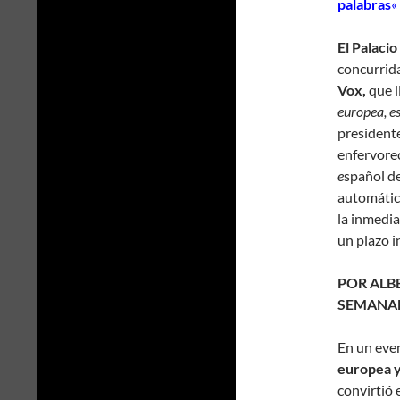
palabras
«
El Palaci
concurrid
Vox,
que l
europea, e
presidente
enfervorec
e
spañol de
automática
la inmedia
un plazo i
POR ALB
SEMANAL
En un even
europea y
convirtió 