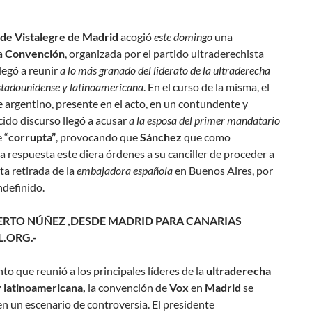
o de Vistalegre de Madrid
acogió
este domingo
una
a
Convención
, organizada por el partido ultraderechista
legó a reunir
a lo más granado del liderato de la ultraderecha
stadounidense y latinoamericana
. En el curso de la misma, el
 argentino, presente en el acto, en un contundente y
ido discurso llegó a acusar
a la esposa del primer mandatario
 “
corrupta”
, provocando que
Sánchez
que como
 respuesta este diera órdenes a su canciller de proceder a
ta retirada de la
embajadora española
en Buenos Aires, por
ndefinido.
ERTO NÚÑEZ ,DESDE MADRID PARA CANARIAS
.ORG.-
to que reunió a los principales líderes de la
ultraderecha
 latinoamericana,
la convención de
Vox
en
Madrid
se
en un escenario de controversia. El presidente