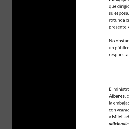
que dirigi
su esposa
rotunda ca
presente, 
No obstant
un públic
respuesta
El ministr
Albares,
c
la embaja
con
«carac
a
Milei,
ad
adicional