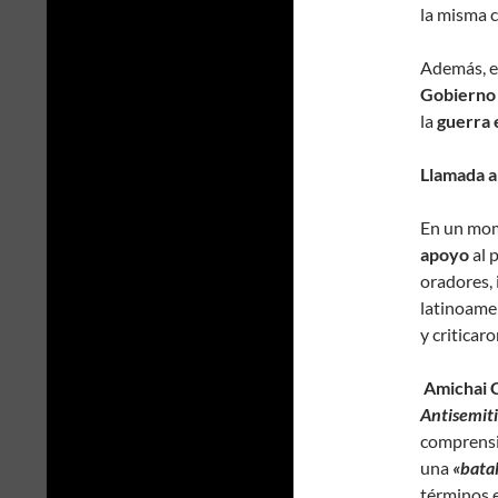
la misma c
Además, e
Gobierno i
la
guerra 
Llamada a
En un mom
apoyo
al 
oradores, 
latinoamer
y criticar
Amichai C
Antisemit
comprensió
una
«batal
términos e