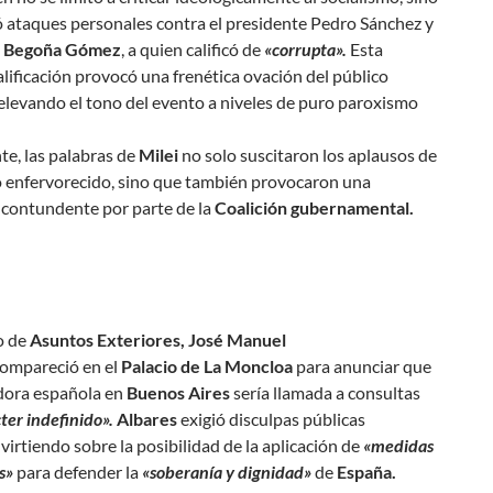
ó ataques personales contra el presidente Pedro Sánchez y
,
Begoña Gómez
, a quien calificó de
«corrupta».
Esta
lificación provocó una frenética ovación del público
elevando el tono del evento a niveles de puro paroxismo
e, las palabras de
Milei
no solo suscitaron los aplausos de
o enfervorecido, sino que también provocaron una
 contundente por parte de la
Coalición gubernamental.
o de
Asuntos Exteriores, José Manuel
ompareció en el
Palacio de La Moncloa
para anunciar que
dora española en
Buenos Aires
sería llamada a consultas
ter indefinido».
Albares
exigió disculpas públicas
virtiendo sobre la posibilidad de la aplicación de
«medidas
es»
para defender la
«soberanía y dignidad»
de
España.