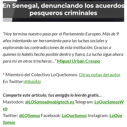
“Hoy termina nuestro paso por el Parlamento Europeo. Más de 9
años intentando ser herramienta para las luchas sociales y
explorando las contradicciones de esta institución. Gracias a
quienes lo habéis hecho posible dentro y fuera. La lucha sigue ahora
para mí en otras trincheras…”
Miguel Urbán Crespo
*
Miembro del Colectivo LoQueSomos.
Otras notas del autor
En Twitter:
@IkaiAlo
Comparte este artículo, tus amig@s lo leerán gratis…
Mastodon:
@LQSomos@nobigtech.es
Telegram:
LoQueSomosW
eb
Twitter:
@LQSomos
Facebook:
LoQueSomos
Instagram:
LoQue
Somos