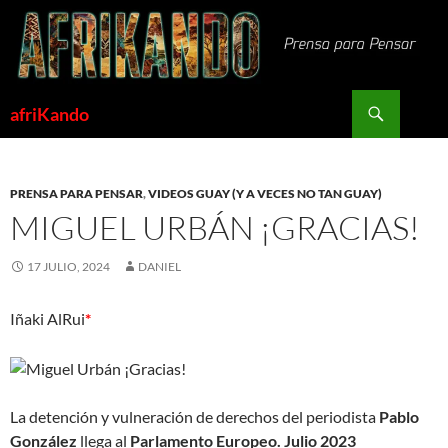
Saltar
al
contenido
Buscar
afriKando
PRENSA PARA PENSAR
,
VIDEOS GUAY (Y A VECES NO TAN GUAY)
MIGUEL URBÁN ¡GRACIAS!
17 JULIO, 2024
DANIEL
Iñaki AlRui
*
La detención y vulneración de derechos del periodista
Pablo
González
llega al
Parlamento Europeo. Julio 2023