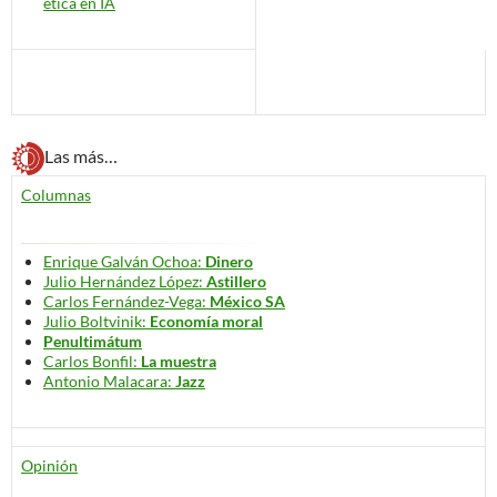
ética en IA
Las más…
Columnas
Enrique Galván Ochoa:
Dinero
Julio Hernández López:
Astillero
Carlos Fernández-Vega:
México SA
Julio Boltvinik:
Economía moral
Penultimátum
Carlos Bonfil:
La muestra
Antonio Malacara:
Jazz
Opinión