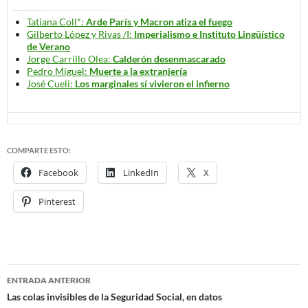
Tatiana Coll*:
Arde París y Macron atiza el fuego
Gilberto López y Rivas /I:
Imperialismo e Instituto Lingüístico
de Verano
Jorge Carrillo Olea:
Calderón desenmascarado
Pedro Miguel:
Muerte a la extranjería
José Cueli:
Los marginales sí vivieron el infierno
COMPARTE ESTO:
Facebook
LinkedIn
X
Pinterest
ENTRADA ANTERIOR
Navegación
Las colas invisibles de la Seguridad Social, en datos