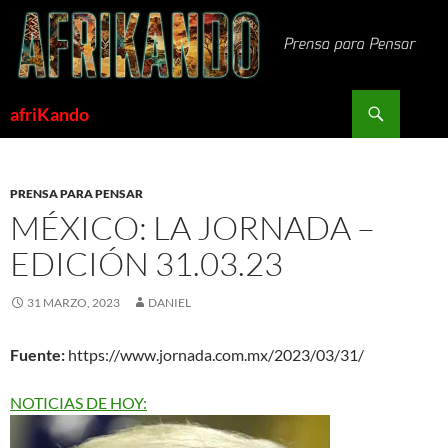
Saltar
al
contenido
Buscar
afriKando
PRENSA PARA PENSAR
MÉXICO: LA JORNADA –
EDICIÓN 31.03.23
31 MARZO, 2023
DANIEL
Fuente:
https://www.jornada.com.mx/2023/03/31/
NOTICIAS DE HOY: