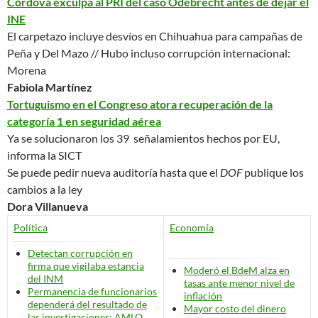
Córdova exculpa al PRI del caso Odebrecht antes de dejar el
INE
El carpetazo incluye desvíos en Chihuahua para campañas de
Peña y Del Mazo // Hubo incluso corrupción internacional:
Morena
Fabiola Martínez
Tortuguismo en el Congreso atora recuperación de la
categoría 1 en seguridad aérea
Ya se solucionaron los 39 señalamientos hechos por EU,
informa la SICT
Se puede pedir nueva auditoría hasta que el
DOF
publique los
cambios a la ley
Dora Villanueva
Política
Economía
Detectan corrupción en
firma que vigilaba estancia
Moderó el BdeM alza en
del INM
tasas ante menor nivel de
Permanencia de funcionarios
inflación
dependerá del resultado de
Mayor costo del dinero
las investigaciones: AMLO