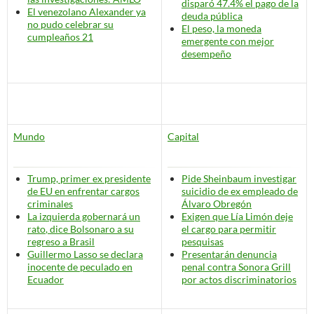
disparó 47.4% el pago de la
El venezolano Alexander ya
deuda pública
no pudo celebrar su
El peso, la moneda
cumpleaños 21
emergente con mejor
desempeño
Mundo
Capital
Trump, primer ex presidente
Pide Sheinbaum investigar
de EU en enfrentar cargos
suicidio de ex empleado de
criminales
Álvaro Obregón
La izquierda gobernará un
Exigen que Lía Limón deje
rato
, dice Bolsonaro a su
el cargo para permitir
regreso a Brasil
pesquisas
Guillermo Lasso se declara
Presentarán denuncia
inocente de peculado en
penal contra Sonora Grill
Ecuador
por actos discriminatorios