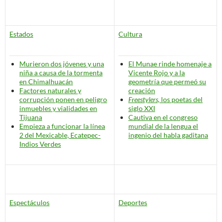
Estados
Cultura
Murieron dos jóvenes y una
El Munae rinde homenaje a
niña a causa de la tormenta
Vicente Rojo y a la
en Chimalhuacán
geometría que permeó su
Factores naturales y
creación
corrupción ponen en peligro
Freestylers,
los poetas del
inmuebles y vialidades en
siglo XXI
Tijuana
Cautiva en el congreso
Empieza a funcionar la línea
mundial de la lengua el
2 del Mexicable, Ecatepec-
ingenio del habla gaditana
Indios Verdes
Espectáculos
Deportes