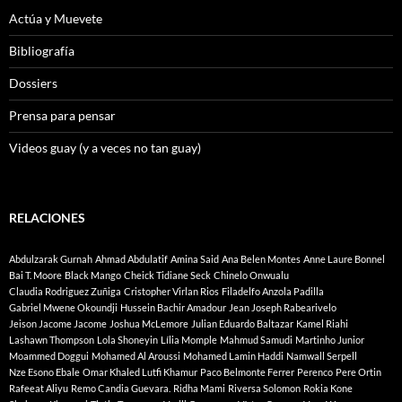
Actúa y Muevete
Bibliografía
Dossiers
Prensa para pensar
Videos guay (y a veces no tan guay)
RELACIONES
Abdulzarak Gurnah
Ahmad Abdulatif
Amina Said
Ana Belen Montes
Anne Laure Bonnel
Bai T. Moore
Black Mango
Cheick Tidiane Seck
Chinelo Onwualu
Claudia Rodriguez Zuñiga
Cristopher Virlan Rios
Filadelfo Anzola Padilla
Gabriel Mwene Okoundji
Hussein Bachir Amadour
Jean Joseph Rabearivelo
Jeison Jacome Jacome
Joshua McLemore
Julian Eduardo Baltazar
Kamel Riahi
Lashawn Thompson
Lola Shoneyin
Lília Momple
Mahmud Samudi
Martinho Junior
Moammed Doggui
Mohamed Al Aroussi
Mohamed Lamin Haddi
Namwall Serpell
Nze Esono Ebale
Omar Khaled Lutfi Khamur
Paco Belmonte Ferrer
Perenco
Pere Ortin
Rafeeat Aliyu
Remo Candia Guevara.
Ridha Mami
Riversa Solomon
Rokia Kone