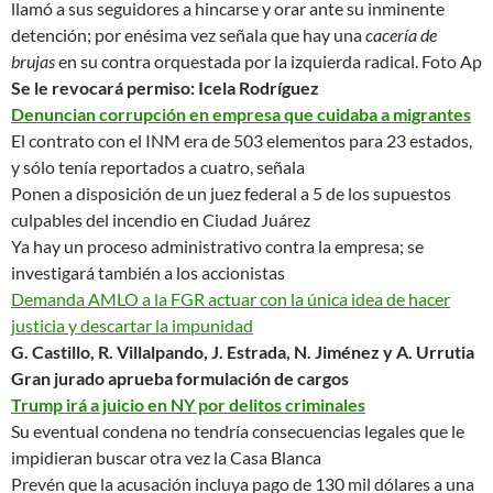
llamó a sus seguidores a
hincarse y orar
ante su inminente
detención; por enésima vez señala que hay una
cacería de
brujas
en su contra orquestada por la
izquierda radical
.
Foto Ap
Se le revocará permiso: Icela Rodríguez
Denuncian corrupción en empresa que cuidaba a migrantes
El contrato con el INM era de 503 elementos para 23 estados,
y sólo tenía reportados a cuatro, señala
Ponen a disposición de un juez federal a 5 de los supuestos
culpables del incendio en Ciudad Juárez
Ya hay un proceso administrativo contra la empresa; se
investigará también a los accionistas
Demanda AMLO a la FGR actuar con la única idea de hacer
justicia y descartar la impunidad
G. Castillo, R. Villalpando, J. Estrada, N. Jiménez y A. Urrutia
Gran jurado aprueba formulación de cargos
Trump irá a juicio en NY por delitos criminales
Su eventual condena no tendría consecuencias legales que le
impidieran buscar otra vez la Casa Blanca
Prevén que la acusación incluya pago de 130 mil dólares a una