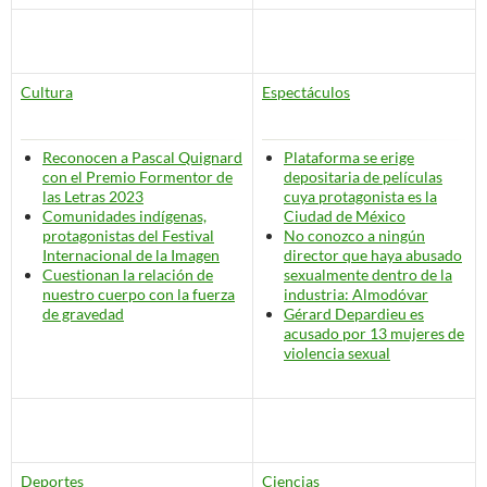
Cultura
Espectáculos
Reconocen a Pascal Quignard
Plataforma se erige
con el Premio Formentor de
depositaria de películas
las Letras 2023
cuya protagonista es la
Comunidades indígenas,
Ciudad de México
protagonistas del Festival
No conozco a ningún
Internacional de la Imagen
director que haya abusado
Cuestionan la relación de
sexualmente dentro de la
nuestro cuerpo con la fuerza
industria
: Almodóvar
de gravedad
Gérard Depardieu es
acusado por 13 mujeres de
violencia sexual
Deportes
Ciencias