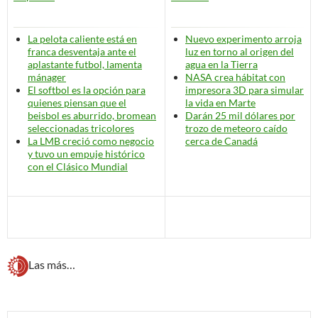
La pelota caliente está en
Nuevo experimento arroja
franca desventaja ante el
luz en torno al origen del
aplastante futbol, lamenta
agua en la Tierra
mánager
NASA crea hábitat con
El softbol es la opción para
impresora 3D para simular
quienes piensan que el
la vida en Marte
beisbol es aburrido, bromean
Darán 25 mil dólares por
seleccionadas tricolores
trozo de meteoro caído
La LMB creció como negocio
cerca de Canadá
y tuvo un empuje histórico
con el Clásico Mundial
Las más…