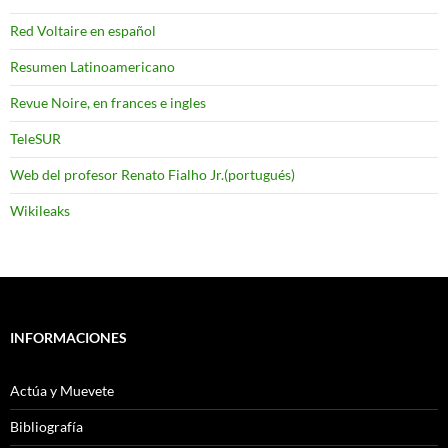
Red Voltaire en español
Resumen Latinoamericano
Revue Noire, en frances e ingles
TeleSUR
Web del profesor Renato Fialho Jr.(portugués)
Wikileaks
INFORMACIONES
Actúa y Muevete
Bibliografía