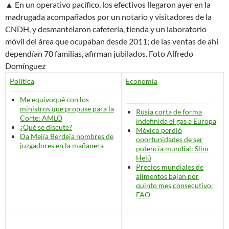
▲ En un operativo pacífico, los efectivos llegaron ayer en la
madrugada acompañados por un notario y visitadores de la
CNDH, y desmantelaron cafetería, tienda y un laboratorio
móvil del área que ocupaban desde 2011; de las ventas de ahí
dependían 70 familias, afirman jubilados.
Foto Alfredo
Domínguez
Política
Economía
Me equivoqué con los
ministros que propuse para la
Rusia corta de forma
Corte: AMLO
indefinida el gas a Europa
¿Qué se discute?
México perdió
Da Mejía Berdeja nombres de
oportunidades de ser
juzgadores en la mañanera
potencia mundial: Slim
Helú
Precios mundiales de
alimentos bajan por
quinto mes consecutivo:
FAO