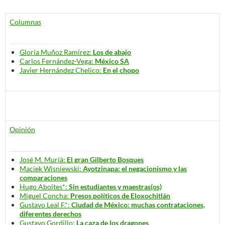
Columnas
Gloria Muñoz Ramírez:
Los de abajo
Carlos Fernández-Vega:
México SA
Javier Hernández Chelico:
En el chopo
Opinión
José M. Murià:
El gran Gilberto Bosques
Maciek Wisniewski:
Ayotzinapa: el negacionismo y las
comparaciones
Hugo Aboites*:
Sin estudiantes y maestras(os)
Miguel Concha:
Presos políticos de Eloxochitlán
Gustavo Leal F.*:
Ciudad de México: muchas contrataciones,
diferentes derechos
Gustavo Gordillo:
La caza de los dragones