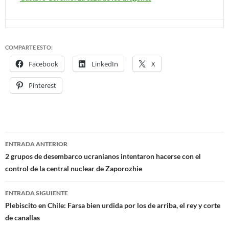
COMPARTE ESTO:
Facebook
LinkedIn
X
Pinterest
ENTRADA ANTERIOR
Navegación
2 grupos de desembarco ucranianos intentaron hacerse con el
control de la central nuclear de Zaporozhie
de
entradas
ENTRADA SIGUIENTE
Plebiscito en Chile: Farsa bien urdida por los de arriba, el rey y corte
de canallas