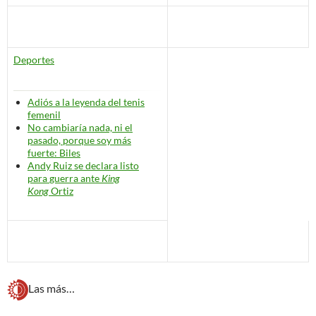
Deportes
Adiós a la leyenda del tenis
femenil
No cambiaría nada, ni el
pasado, porque soy más
fuerte: Biles
Andy Ruiz se declara listo
para
guerra
ante
King
Kong
Ortiz
Las más…