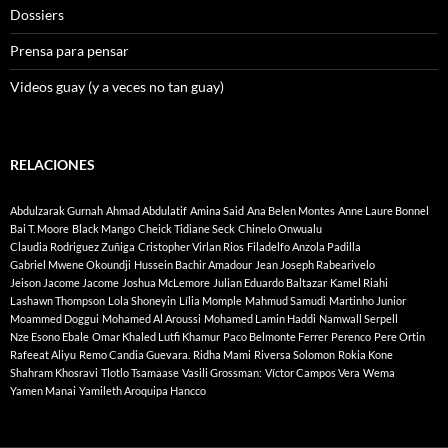
Dossiers
Prensa para pensar
Videos guay (y a veces no tan guay)
RELACIONES
Abdulzarak Gurnah
Ahmad Abdulatif
Amina Said
Ana Belen Montes
Anne Laure Bonnel
Bai T. Moore
Black Mango
Cheick Tidiane Seck
Chinelo Onwualu
Claudia Rodriguez Zuñiga
Cristopher Virlan Rios
Filadelfo Anzola Padilla
Gabriel Mwene Okoundji
Hussein Bachir Amadour
Jean Joseph Rabearivelo
Jeison Jacome Jacome
Joshua McLemore
Julian Eduardo Baltazar
Kamel Riahi
Lashawn Thompson
Lola Shoneyin
Lília Momple
Mahmud Samudi
Martinho Junior
Moammed Doggui
Mohamed Al Aroussi
Mohamed Lamin Haddi
Namwall Serpell
Nze Esono Ebale
Omar Khaled Lutfi Khamur
Paco Belmonte Ferrer
Perenco
Pere Ortin
Rafeeat Aliyu
Remo Candia Guevara.
Ridha Mami
Riversa Solomon
Rokia Kone
Shahram Khosravi
Tlotlo Tsamaase
Vasili Grossman:
Víctor Campos Vera
Wema
Yamen Manai
Yamileth Aroquipa Hancco