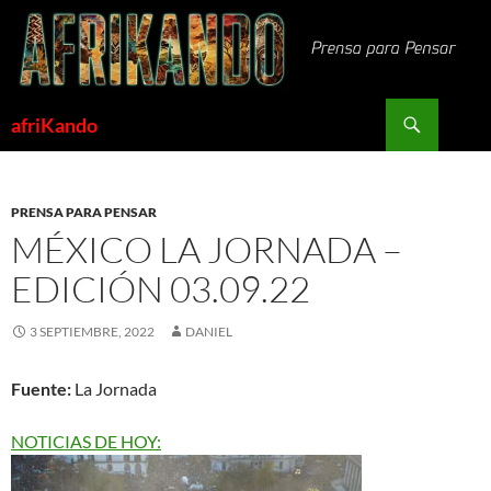
Saltar
al
contenido
Buscar
afriKando
PRENSA PARA PENSAR
MÉXICO LA JORNADA –
EDICIÓN 03.09.22
3 SEPTIEMBRE, 2022
DANIEL
Fuente:
La Jornada
NOTICIAS DE HOY: