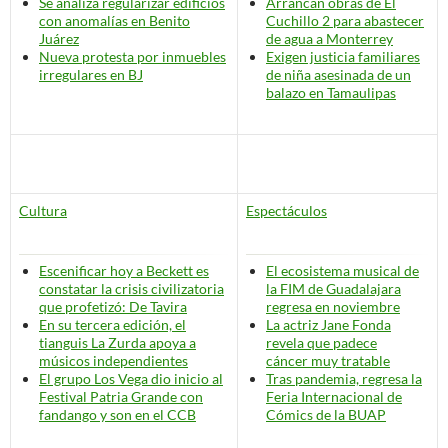
Se analiza regularizar edificios
Arrancan obras de El
con anomalías en Benito
Cuchillo 2 para abastecer
Juárez
de agua a Monterrey
Nueva protesta por inmuebles
Exigen justicia familiares
irregulares en BJ
de niña asesinada de un
balazo en Tamaulipas
Cultura
Espectáculos
Escenificar hoy a Beckett es
El ecosistema musical de
constatar la crisis civilizatoria
la FIM de Guadalajara
que profetizó: De Tavira
regresa en noviembre
En su tercera edición, el
La actriz Jane Fonda
tianguis La Zurda apoya a
revela que padece
músicos independientes
cáncer
muy tratable
El grupo Los Vega dio inicio al
Tras pandemia, regresa la
Festival Patria Grande con
Feria Internacional de
fandango y son en el CCB
Cómics de la BUAP