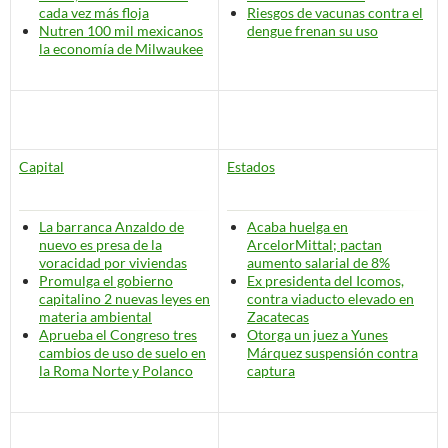
cada vez más floja
Riesgos de vacunas contra el
Nutren 100 mil mexicanos
dengue frenan su uso
la economía de Milwaukee
Capital
Estados
La barranca Anzaldo de
Acaba huelga en
nuevo es presa de la
ArcelorMittal; pactan
voracidad por viviendas
aumento salarial de 8%
Promulga el gobierno
Ex presidenta del Icomos,
capitalino 2 nuevas leyes en
contra viaducto elevado en
materia ambiental
Zacatecas
Aprueba el Congreso tres
Otorga un juez a Yunes
cambios de uso de suelo en
Márquez suspensión contra
la Roma Norte y Polanco
captura