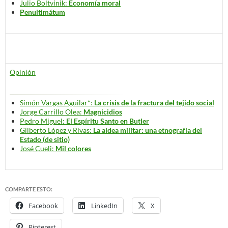
Julio Boltvinik:
Economía moral
Penultimátum
Opinión
Simón Vargas Aguilar*:
La crisis de la fractura del tejido social
Jorge Carrillo Olea:
Magnicidios
Pedro Miguel:
El Espíritu Santo en Butler
Gilberto López y Rivas:
La aldea militar: una etnografía del
Estado (de sitio)
José Cueli:
Mil colores
COMPARTE ESTO:
Facebook
LinkedIn
X
Pinterest