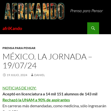
Saltar
al
contenido
Buscar
afriKando
PRENSA PARA PENSAR
MÉXICO. LA JORNADA –
19/07/24
19 JULIO, 2024
DANIEL
NOTICIAS DE HOY:
Aceptó en licenciatura a 14 mil 151 alumnos de 143 mil
Rechazó la UNAM a 90% de aspirantes
En carreras más demandadas, como medicina, sólo ingresarán