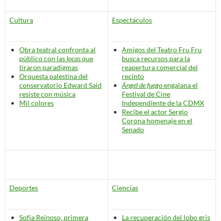
Cultura
Espectáculos
Obra teatral confronta al
Amigos del Teatro Fru Fru
público con las
locas
que
busca recursos para la
tiraron paradigmas
reapertura comercial del
Orquesta palestina del
recinto
conservatorio Edward Said
Ángel de fuego
engalana el
resiste con música
Festival de Cine
Mil colores
Independiente de la CDMX
Recibe el actor Sergio
Corona homenaje en el
Senado
Deportes
Ciencias
Sofía Reinoso, primera
La recuperación del lobo gris