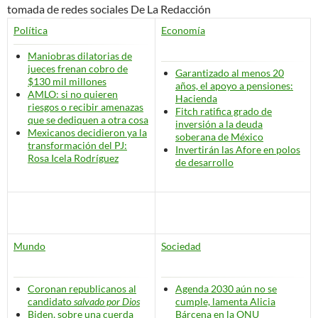
tomada de redes sociales De La Redacción
Política
Economía
Maniobras dilatorias de
jueces frenan cobro de
Garantizado al menos 20
$130 mil millones
años, el apoyo a pensiones:
AMLO: si no quieren
Hacienda
riesgos o recibir amenazas
Fitch ratifica grado de
que se dediquen a otra cosa
inversión a la deuda
Mexicanos decidieron ya la
soberana de México
transformación del PJ:
Invertirán las Afore en polos
Rosa Icela Rodríguez
de desarrollo
Mundo
Sociedad
Coronan republicanos al
Agenda 2030 aún no se
candidato
salvado por Dios
cumple, lamenta Alicia
Biden, sobre una cuerda
Bárcena en la ONU