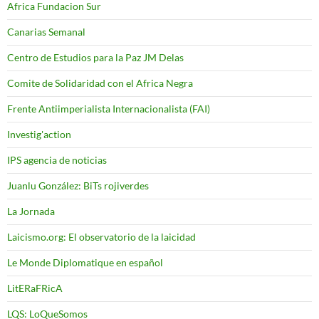
Africa Fundacion Sur
Canarias Semanal
Centro de Estudios para la Paz JM Delas
Comite de Solidaridad con el Africa Negra
Frente Antiimperialista Internacionalista (FAI)
Investig'action
IPS agencia de noticias
Juanlu González: BiTs rojiverdes
La Jornada
Laicismo.org: El observatorio de la laicidad
Le Monde Diplomatique en español
LitERaFRicA
LQS: LoQueSomos