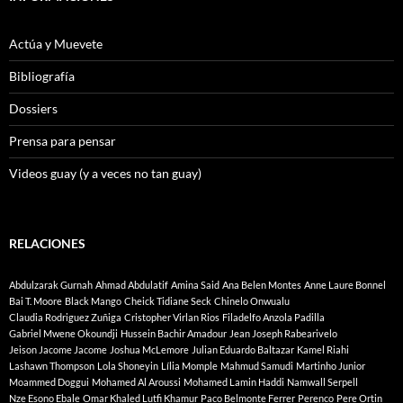
Actúa y Muevete
Bibliografía
Dossiers
Prensa para pensar
Videos guay (y a veces no tan guay)
RELACIONES
Abdulzarak Gurnah
Ahmad Abdulatif
Amina Said
Ana Belen Montes
Anne Laure Bonnel
Bai T. Moore
Black Mango
Cheick Tidiane Seck
Chinelo Onwualu
Claudia Rodriguez Zuñiga
Cristopher Virlan Rios
Filadelfo Anzola Padilla
Gabriel Mwene Okoundji
Hussein Bachir Amadour
Jean Joseph Rabearivelo
Jeison Jacome Jacome
Joshua McLemore
Julian Eduardo Baltazar
Kamel Riahi
Lashawn Thompson
Lola Shoneyin
Lília Momple
Mahmud Samudi
Martinho Junior
Moammed Doggui
Mohamed Al Aroussi
Mohamed Lamin Haddi
Namwall Serpell
Nze Esono Ebale
Omar Khaled Lutfi Khamur
Paco Belmonte Ferrer
Perenco
Pere Ortin