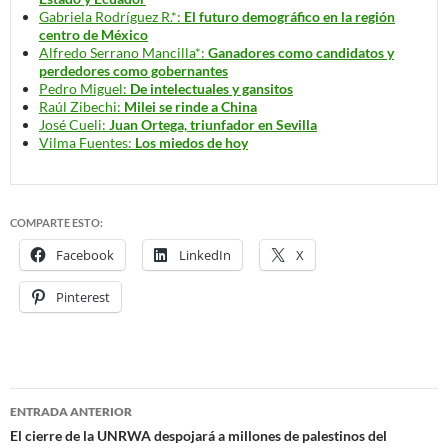
Gabriela Rodríguez R.*:
El futuro demográfico en la región
centro de México
Alfredo Serrano Mancilla*:
Ganadores como candidatos y
perdedores como gobernantes
Pedro Miguel:
De intelectuales y gansitos
Raúl Zibechi:
Milei se rinde a China
José Cueli:
Juan Ortega, triunfador en Sevilla
Vilma Fuentes:
Los miedos de hoy
COMPARTE ESTO:
Facebook
LinkedIn
X
Pinterest
ENTRADA ANTERIOR
Navegación
El cierre de la UNRWA despojará a millones de palestinos del