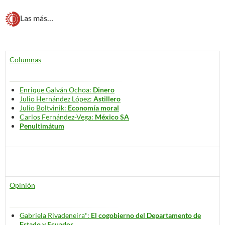
Las más…
Columnas
Enrique Galván Ochoa:
Dinero
Julio Hernández López:
Astillero
Julio Boltvinik:
Economía moral
Carlos Fernández-Vega:
México SA
Penultimátum
Opinión
Gabriela Rivadeneira*:
El cogobierno del Departamento de
Estado y Ecuador