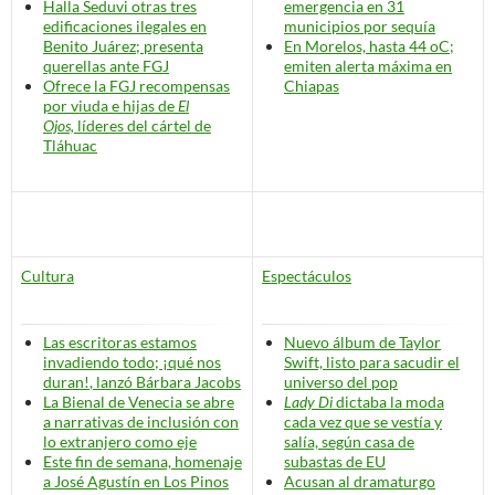
Halla Seduvi otras tres
emergencia en 31
edificaciones ilegales en
municipios por sequía
Benito Juárez; presenta
En Morelos, hasta 44 oC;
querellas ante FGJ
emiten alerta máxima en
Ofrece la FGJ recompensas
Chiapas
por viuda e hijas de
El
Ojos,
líderes del cártel de
Tláhuac
Cultura
Espectáculos
Las escritoras estamos
Nuevo álbum de Taylor
invadiendo todo; ¡qué nos
Swift, listo para sacudir el
duran!
, lanzó Bárbara Jacobs
universo del pop
La Bienal de Venecia se abre
Lady Di
dictaba la moda
a narrativas de inclusión con
cada vez que se vestía y
lo
extranjero
como eje
salía, según casa de
Este fin de semana, homenaje
subastas de EU
a José Agustín en Los Pinos
Acusan al dramaturgo