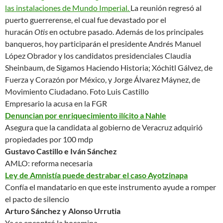
las instalaciones de Mundo Imperial.
La reunión regresó al
puerto guerrerense, el cual fue devastado por el
huracán
Otis
en octubre pasado. Además de los principales
banqueros, hoy participarán el presidente Andrés Manuel
López Obrador y los candidatos presidenciales Claudia
Sheinbaum, de Sigamos Haciendo Historia; Xóchitl Gálvez, de
Fuerza y Corazón por México, y Jorge Álvarez Máynez, de
Movimiento Ciudadano.
Foto Luis Castillo
Empresario la acusa en la FGR
Denuncian por enriquecimiento ilícito a Nahle
Asegura que la candidata al gobierno de Veracruz adquirió
propiedades por 100 mdp
Gustavo Castillo e Iván Sánchez
AMLO: reforma necesaria
Ley de Amnistía puede destrabar el caso Ayotzinapa
Confía el mandatario en que este instrumento ayude a romper
el
pacto de silencio
Arturo Sánchez y Alonso Urrutia
Ya se encontró la bocamina