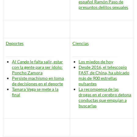
español Ramón Paso de
presuntos delitos sexuales
Deportes
Ciencias
Al
Canelo
le falta salir, estar
Los miedos de hoy
con la gente para ser ídolo:
Desde 2016, el telescopio
Poncho Zamora
FAST, de China, ha ubicado
Persiste machismo en toma
más de 900 estrellas
de decisiones en el deporte
pulsantes
Tamara Vega se mete a la
La recompensa de las
final
drogas en el cerebro detona
conductas que empujan a
buscarlas