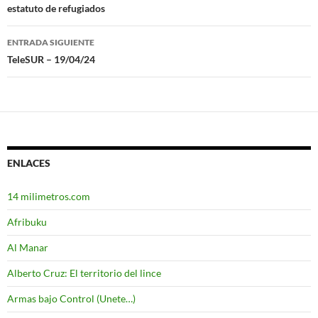
estatuto de refugiados
de
entradas
ENTRADA SIGUIENTE
TeleSUR – 19/04/24
ENLACES
14 milimetros.com
Afribuku
Al Manar
Alberto Cruz: El territorio del lince
Armas bajo Control (Unete…)