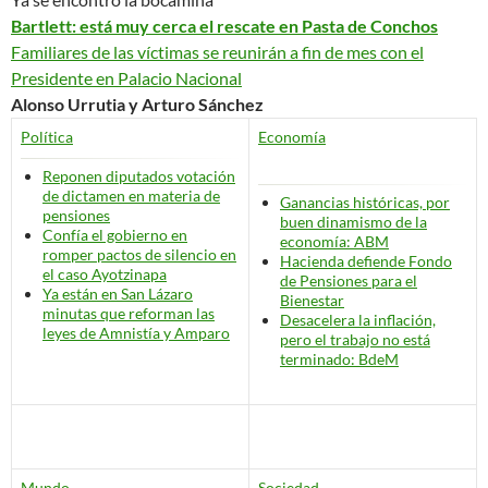
Bartlett: está muy cerca el rescate en Pasta de Conchos
Familiares de las víctimas se reunirán a fin de mes con el
Presidente en Palacio Nacional
Alonso Urrutia y Arturo Sánchez
Política
Economía
Reponen diputados votación
de dictamen en materia de
Ganancias históricas, por
pensiones
buen dinamismo de la
Confía el gobierno en
economía: ABM
romper pactos de silencio en
Hacienda defiende Fondo
el caso Ayotzinapa
de Pensiones para el
Ya están en San Lázaro
Bienestar
minutas que reforman las
Desacelera la inflación,
leyes de Amnistía y Amparo
pero el trabajo no está
terminado: BdeM
Mundo
Sociedad