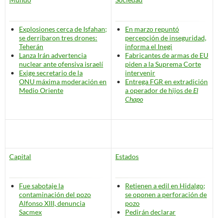
Explosiones cerca de Isfahan;
En marzo repuntó
se derribaron tres drones:
percepción de inseguridad,
Teherán
informa el Inegi
Lanza Irán advertencia
Fabricantes de armas de EU
nuclear ante ofensiva israelí
piden a la Suprema Corte
Exige secretario de la
intervenir
ONU
máxima moderación
en
Entrega FGR en extradición
Medio Oriente
a operador de hijos de
El
Chapo
Capital
Estados
Fue sabotaje la
Retienen a edil en Hidalgo;
contaminación del pozo
se oponen a perforación de
Alfonso XIII, denuncia
pozo
Sacmex
Pedirán declarar