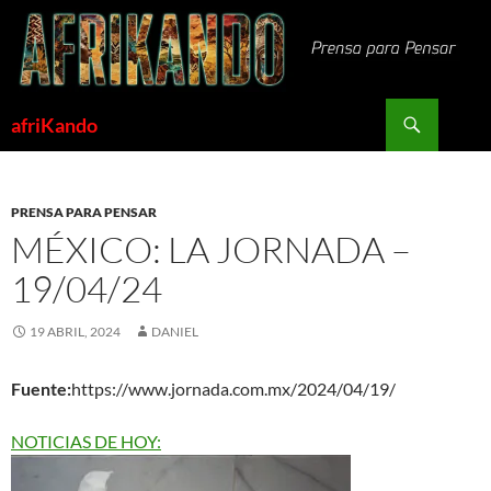
Saltar
al
contenido
Buscar
afriKando
PRENSA PARA PENSAR
MÉXICO: LA JORNADA –
19/04/24
19 ABRIL, 2024
DANIEL
Fuente:
https://www.jornada.com.mx/2024/04/19/
NOTICIAS DE HOY: