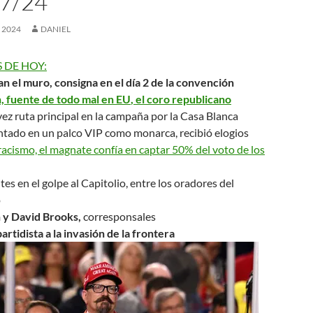
7/24
, 2024
DANIEL
 DE HOY:
an el muro
, consigna en el día 2 de la convención
, fuente de todo mal en EU
, el coro republicano
vez ruta principal en la campaña por la Casa Blanca
ntado en un palco VIP como monarca, recibió elogios
racismo, el magnate confía en captar 50% del voto de los
tes en el golpe al Capitolio, entre los oradores del
o
 y David Brooks,
corresponsales
rtidista a la
invasión de la frontera