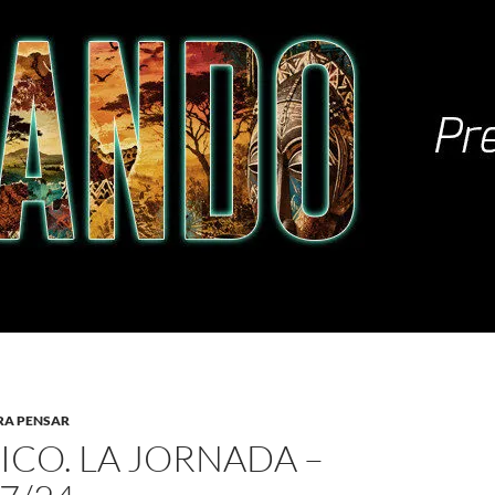
RA PENSAR
ICO. LA JORNADA –