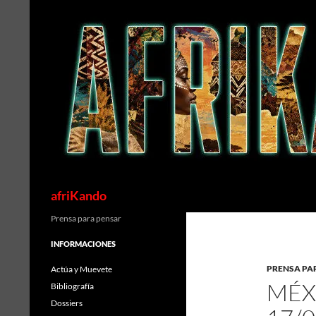
Saltar
al
contenido
Buscar
afriKando
Prensa para pensar
INFORMACIONES
PRENSA PA
Actúa y Muevete
MÉX
Bibliografía
Dossiers