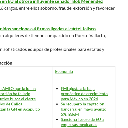
en EU al otrora influyente senador Bob Menéndez
 cargos, entre ellos soborno, fraude, extorsión y favorecer
idos sanciona a 4 firmas ligadas al cártel Jalisco
n alquileres de tiempo compartido en Puerto Vallarta,
 sofisticados equipos de profesionales para estafas y
acción
Economía
e AMLO que la lucha
FMI ajusta a la baja
torsión ha fallado
pronóstico de crecimiento
cutivo busca el cierre
para México en 2024
tivo de Calica
Se recuperó la captación
zan la GN en Acapulco
bancaria; en mayo avanzó
5%: BdeM
Sanciona Tesoro de EU a
empresas mexicanas