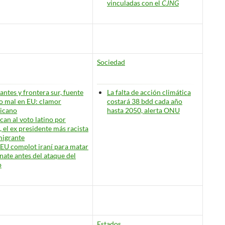
vinculadas con el
CJNG
Sociedad
antes y frontera sur, fuente
La falta de acción climática
o mal en EU: clamor
costará 38 bdd cada año
icano
hasta 2050, alerta ONU
an al voto latino por
 el ex presidente más racista
migrante
EU complot iraní para matar
nate antes del ataque del
o
Estados