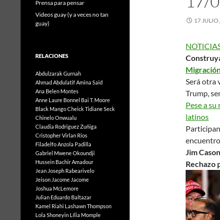
17/0
Prensa para pensar
Videos guay (y a veces no tan
17 JULIO
guay)
NOTICIAS
RELACIONES
Construy
Migración
Abdulzarak Gurnah
Será otra 
Ahmad Abdulatif
Amina Said
Ana Belen Montes
Trump, se
Anne Laure Bonnel
Bai T. Moore
Pese a su 
Black Mango
Cheick Tidiane Seck
latinos
Chinelo Onwualu
Claudia Rodriguez Zuñiga
Participan
Cristopher Virlan Rios
encuentr
Filadelfo Anzola Padilla
Jim Cason
Gabriel Mwene Okoundji
Hussein Bachir Amadour
Rechazo pa
Jean Joseph Rabearivelo
Jeison Jacome Jacome
Joshua McLemore
Julian Eduardo Baltazar
Kamel Riahi
Lashawn Thompson
Lola Shoneyin
Lília Momple