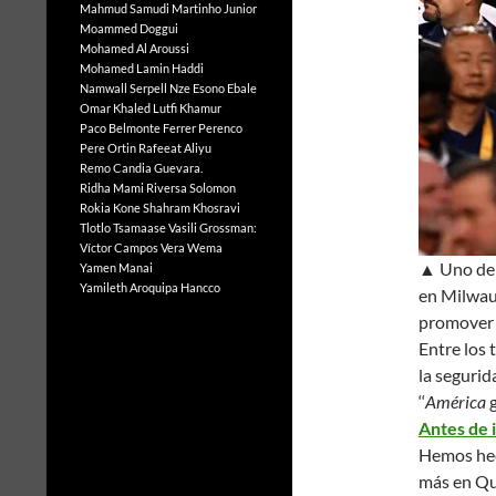
Mahmud Samudi
Martinho Junior
Moammed Doggui
Mohamed Al Aroussi
Mohamed Lamin Haddi
Namwall Serpell
Nze Esono Ebale
Omar Khaled Lutfi Khamur
Paco Belmonte Ferrer
Perenco
Pere Ortin
Rafeeat Aliyu
Remo Candia Guevara.
Ridha Mami
Riversa Solomon
Rokia Kone
Shahram Khosravi
Tlotlo Tsamaase
Vasili Grossman:
Víctor Campos Vera
Wema
▲ Uno de 
Yamen Manai
Yamileth Aroquipa Hancco
en Milwauk
promover 
Entre los
la segurid
‘‘
América
g
Antes de 
Hemos hec
más en Q