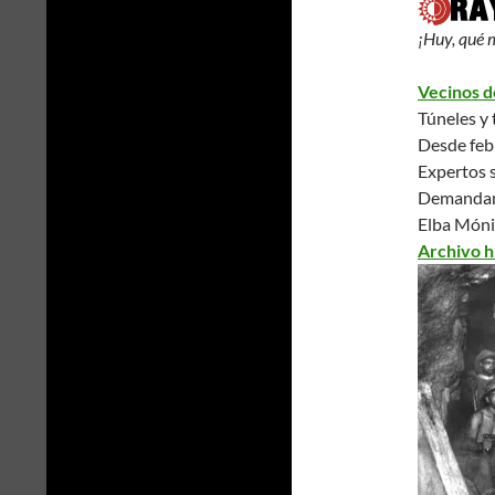
¡Huy, qué 
Vecinos d
Túneles y 
Desde febr
Expertos s
Demandan l
Elba Móni
Archivo h