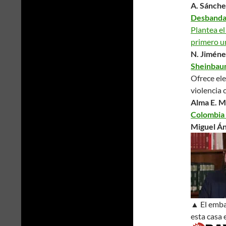
A. Sánche
Desbandad
Plantea el
primero u
N. Jiméne
Sheinbaum
Ofrece ele
violencia 
Alma E. 
Colombia 
Miguel Án
▲ El emba
esta casa 