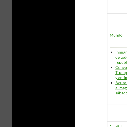
Mundo
Inmigr
de tod
republ
Convoc
Trump,
y anti
Acusa 
al mag
sábad
Capital