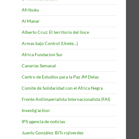
Afribuku
Al Manar
Alberto Cruz: El territorio del lince
Armas bajo Control (Unete…)
Africa Fundacion Sur
Canarias Semanal
Centro de Estudios para la Paz JM Delas
Comite de Solidaridad con el Africa Negra
Frente Antiimperialista Internacionalista (FAI)
Investig'action
IPS agencia de noticias
Juanlu González: BiTs rojiverdes