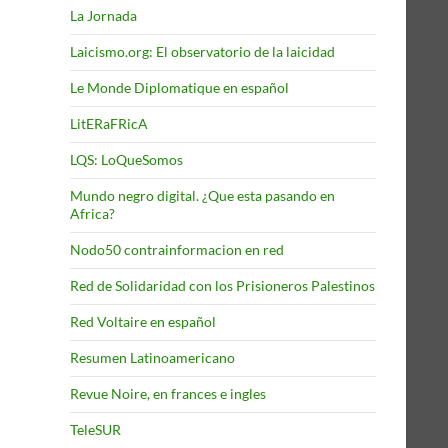
La Jornada
Laicismo.org: El observatorio de la laicidad
Le Monde Diplomatique en español
LitERaFRicA
LQS: LoQueSomos
Mundo negro digital. ¿Que esta pasando en
Africa?
Nodo50 contrainformacion en red
Red de Solidaridad con los Prisioneros Palestinos
Red Voltaire en español
Resumen Latinoamericano
Revue Noire, en frances e ingles
TeleSUR