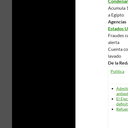
Condenan 
Acumula 16
a Egipto
Agencias
Estados Un
Fraudes co
alerta
Cuenta con
lavado
De la Red
Política
Admit
antiex
El Eje
defini
Refuer