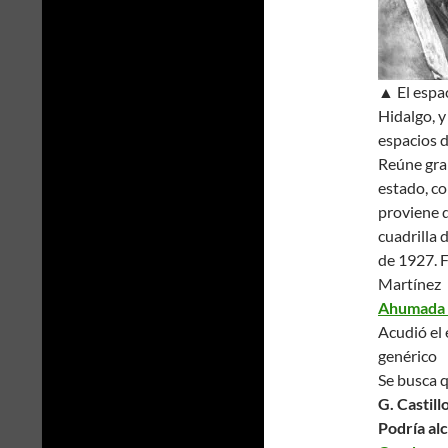
▲ El espac
Hidalgo, y
espacios 
Reúne gran
estado, c
proviene 
cuadrilla 
de 1927.
F
Martínez
Ahumada de
Acudió el 
genérico
Se busca q
G. Castill
Podría al