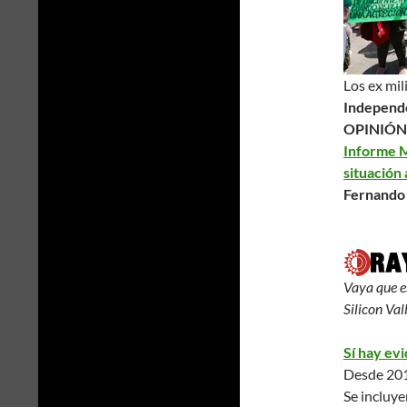
Los ex mil
Independe
OPINIÓN
Informe 
situación 
Fernando
Vaya que es
Silicon Val
Sí hay evi
Desde 201
Se incluy