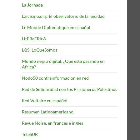
La Jornada
Laicismo.org: El observatorio de la laicidad
Le Monde Diplomatique en español
LitERaFRicA
LQS: LoQueSomos
Mundo negro digital. ¿Que esta pasando en
Africa?
Nodo50 contrainformacion en red
Red de Solidaridad con los Prisioneros Palestinos
Red Voltaire en español
Resumen Latinoamericano
Revue Noire, en frances e ingles
TeleSUR