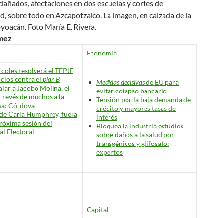
dañados, afectaciones en dos escuelas y cortes de
ad, sobre todo en Azcapotzalco. La imagen, en calzada de la
oyoacán.
Foto María E. Rivera.
mez
Economía
rcoles resolverá el TEPJF
icios contra el
plan B
Medidas decisivas
de EU para
alar a Jacobo Molina, el
evitar colapso bancario
 revés de muchos a la
Tensión por la baja demanda de
ma: Córdova
crédito y mayores tasas de
de Carla Humphrey, fuera
interés
próxima sesión del
Bloquea la industria estudios
al Electoral
sobre daños a la salud por
transgénicos y glifosato:
expertos
Capital