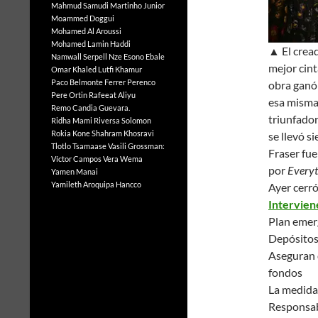
Mahmud Samudi
Martinho Junior
Moammed Doggui
Mohamed Al Aroussi
Mohamed Lamin Haddi
▲ El cread
Namwall Serpell
Nze Esono Ebale
mejor cint
Omar Khaled Lutfi Khamur
Paco Belmonte Ferrer
Perenco
obra ganó 
Pere Ortin
Rafeeat Aliyu
esa misma 
Remo Candia Guevara.
triunfador
Ridha Mami
Riversa Solomon
Rokia Kone
Shahram Khosravi
se llevó si
Tlotlo Tsamaase
Vasili Grossman:
Fraser fue
Víctor Campos Vera
Wema
por
Everyt
Yamen Manai
Yamileth Aroquipa Hancco
Ayer cerr
Intervien
Plan emerg
Depósito
Aseguran q
fondos
La medida 
Responsab