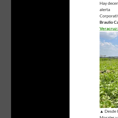
Hay decena
alerta
Corporati
Braulio C
Veracruz:
▲ Desde la
Morales y 