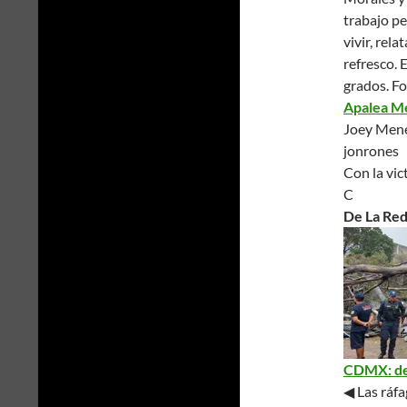
trabajo pe
vivir
, rela
refresco. 
grados.
Fo
Apalea Mé
Joey Menes
jonrones
Con la vic
C
De La Re
CDMX: der
◀ Las ráfa