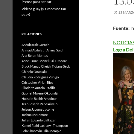
13.0
Prensa para pensar
Videos guay (y a veces no tan
13 MARZ
guay)
Fuente:
ht
RELACIONES
NOTICIAS
Abdulzarak Gurnah
Logra Del
Ahmad Abdulatif
Amina Said
Ana Belen Montes
Anne Laure Bonnel
Bai T. Moore
Black Mango
Cheick Tidiane Seck
Chinelo Onwualu
Claudia Rodriguez Zuñiga
Cristopher Virlan Rios
Filadelfo Anzola Padilla
Gabriel Mwene Okoundji
Hussein Bachir Amadour
Jean Joseph Rabearivelo
Jeison Jacome Jacome
Joshua McLemore
Julian Eduardo Baltazar
Kamel Riahi
Lashawn Thompson
Lola Shoneyin
Lília Momple