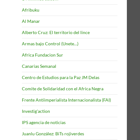
Afribuku
Al Manar
Alberto Cruz: El territorio del lince
Armas bajo Control (Unete…)
Africa Fundacion Sur
Canarias Semanal
Centro de Estudios para la Paz JM Delas
Comite de Solidaridad con el Africa Negra
Frente Antiimperialista Internacionalista (FAI)
Investig'action
IPS agencia de noticias
Juanlu González: BiTs rojiverdes