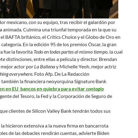
or mexicano, con su equipo, tras recibir el galardón por
a animada. Culmina una triunfal temporada en la que su
el BAFTA británico, el Critics Choice y el Globo de Oro en
categoría. En la edición 95 de los premios Óscar, la gran
a fue la favorita
Todo en todas partes al mismo tiempo
, la cual
ete distinciones, entre ellas a película y director. Brendan
 mejor actor por
La Ballena
y Michelle Yeoh, mejor actriz
hing everywhere.
Foto Afp. De La Redacción
ó también la financiera neoyorquina Signature Bank
en en EU bancos en quiebra para evitar
contagio
ente del Tesoro, la Fed y la Corporación de Seguro de
s
ue clientes de Silicon Valley Bank tendrán todos sus
la hicieron extensiva a la nueva firma en bancarrota
les de las debacles
rendirán cuentas
, advierte Biden