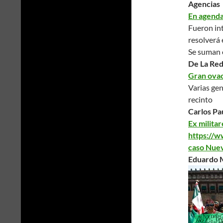
Agencias
En agenda 
Fueron int
resolverá 
Se suman 
De La Re
Gran ovac
Varias gen
recinto
Carlos Pa
Ex milita
https://w
caso Nue
Eduardo M