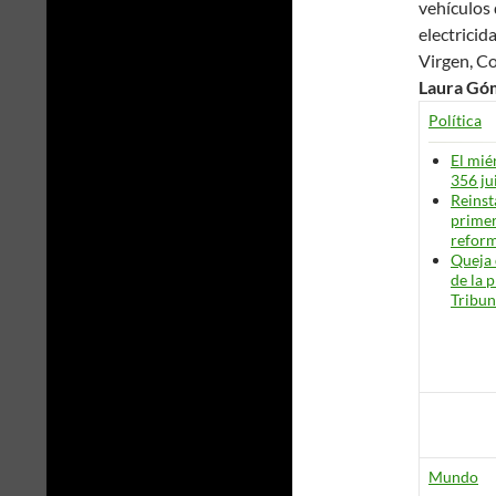
vehículos 
electricid
Virgen, C
Laura Gó
Política
El mié
356 ju
Reinst
primer
refor
Queja 
de la 
Tribun
Mundo