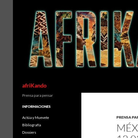
Saltar
al
contenido
Buscar
afriKando
Prensa para pensar
INFORMACIONES
PRENSA PA
Actúa y Muevete
MÉX
Bibliografía
Dossiers