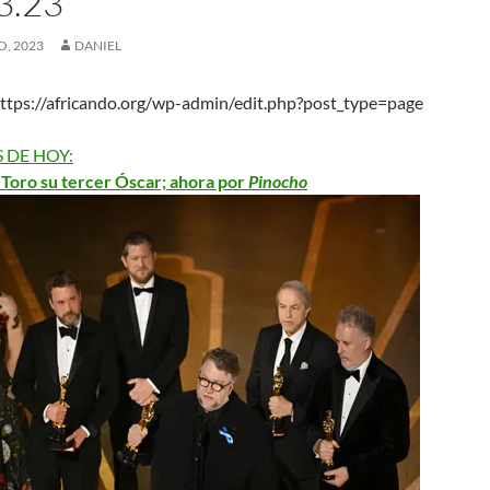
3.23
O, 2023
DANIEL
tps://africando.org/wp-admin/edit.php?post_type=page
 DE HOY:
 Toro su tercer Óscar; ahora por
Pinocho