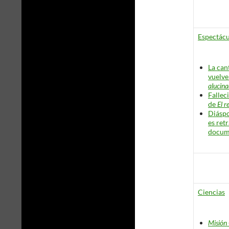
Espectácu
La can
vuelve
alucin
Falleci
de
El r
Diáspo
es ret
docum
Ciencias
Misión