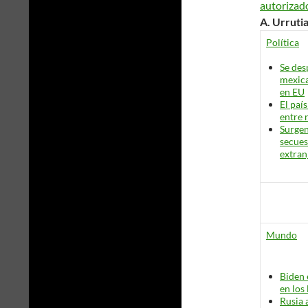
autorizad
A. Urruti
Política
Se des
mexic
en EU
El paí
entre 
Surgen
secues
extran
Mundo
Biden 
en los
Rusia 