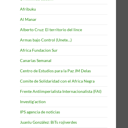
Afribuku
Al Manar
Alberto Cruz: El territorio del lince
Armas bajo Control (Unete…)
Africa Fundacion Sur
Canarias Semanal
Centro de Estudios para la Paz JM Delas
Comite de Solidaridad con el Africa Negra
Frente Antiimperialista Internacionalista (FAI)
Investig'action
IPS agencia de noticias
Juanlu González: BiTs rojiverdes