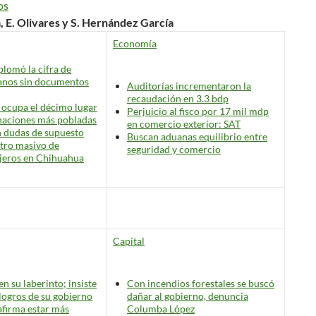
os
a, E. Olivares y S. Hernández García
Economía
plomó la cifra de
anos sin documentos
Auditorías incrementaron la
recaudación en 3.3 bdp
s ocupa el décimo lugar
Perjuicio al fisco por 17 mil mdp
naciones más pobladas
en comercio exterior: SAT
 dudas de supuesto
Buscan aduanas equilibrio entre
tro masivo de
seguridad y comercio
jeros en Chihuahua
Capital
en su laberinto; insiste
Con incendios forestales se buscó
 logros de su gobierno
dañar al gobierno, denuncia
afirma estar más
Columba López