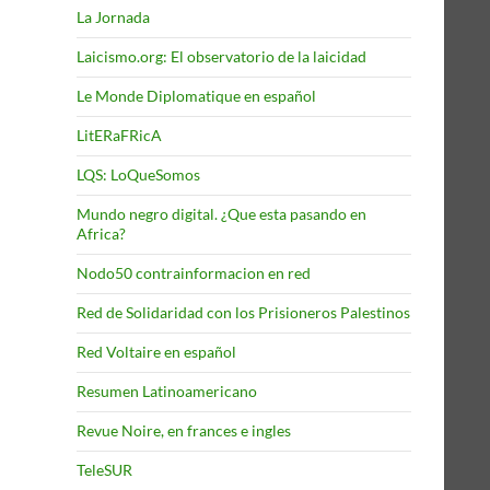
La Jornada
Laicismo.org: El observatorio de la laicidad
Le Monde Diplomatique en español
LitERaFRicA
LQS: LoQueSomos
Mundo negro digital. ¿Que esta pasando en
Africa?
Nodo50 contrainformacion en red
Red de Solidaridad con los Prisioneros Palestinos
Red Voltaire en español
Resumen Latinoamericano
Revue Noire, en frances e ingles
TeleSUR