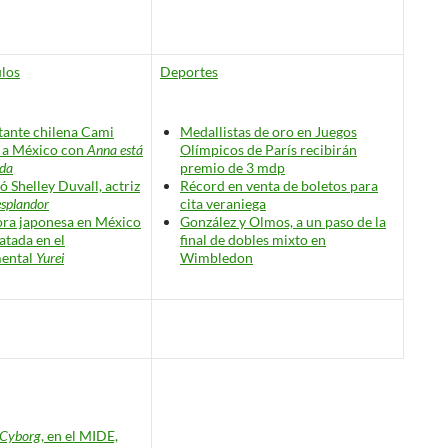
los
Deportes
tante chilena Cami
Medallistas de oro en Juegos
 a México con
Anna está
Olímpicos de París recibirán
ada
premio de 3 mdp
ó Shelley Duvall, actriz
Récord en venta de boletos para
esplandor
cita veraniega
ra japonesa en México
González y Olmos, a un paso de la
ratada en el
final de dobles mixto en
ental
Yurei
Wimbledon
 Cyborg
, en el MIDE,