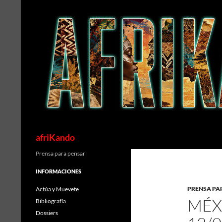
Saltar
al
contenido
Buscar
afriKando
Prensa para pensar
INFORMACIONES
PRENSA PA
Actúa y Muevete
MÉX
Bibliografía
Dossiers