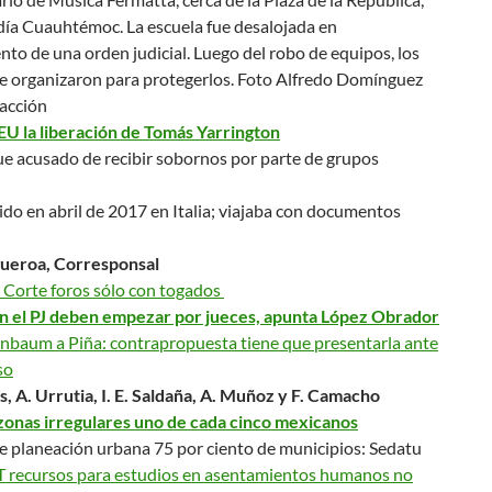
ldía Cuauhtémoc. La escuela fue desalojada en
to de una orden judicial. Luego del robo de equipos, los
e organizaron para protegerlos.
Foto Alfredo Domínguez
acción
EU la liberación de Tomás Yarrington
ue acusado de recibir sobornos por parte de grupos
do en abril de 2017 en Italia; viajaba con documentos
gueroa, Corresponsal
a Corte foros sólo con togados
n el PJ deben empezar por jueces, apunta López Obrador
nbaum a Piña: contrapropuesta tiene que presentarla ante
so
s, A. Urrutia, I. E. Saldaña, A. Muñoz y F. Camacho
zonas irregulares uno de cada cinco mexicanos
e planeación urbana 75 por ciento de municipios: Sedatu
 recursos para estudios en asentamientos humanos no