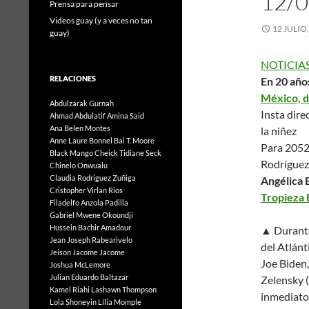
12/0
Prensa para pensar
Videos guay (y a veces no tan
12 JULIO
guay)
NOTICIAS
RELACIONES
En 20 años
México, d
Abdulzarak Gurnah
Insta dire
Ahmad Abdulatif
Amina Said
Ana Belen Montes
la niñez
Anne Laure Bonnel
Bai T. Moore
Para 2052,
Black Mango
Cheick Tidiane Seck
Rodríguez
Chinelo Onwualu
Claudia Rodriguez Zuñiga
Angélica E
Cristopher Virlan Rios
Tropieza 
Filadelfo Anzola Padilla
Gabriel Mwene Okoundji
Hussein Bachir Amadour
▲ Durante 
Jean Joseph Rabearivelo
del Atlánt
Jeison Jacome Jacome
Joe Biden,
Joshua McLemore
Julian Eduardo Baltazar
Zelensky (
Kamel Riahi
Lashawn Thompson
inmediato
Lola Shoneyin
Lília Momple