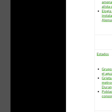
amena
alista
Elogia
instal
Alema
Estados
Grupo
el agu
Grieta
metros
Duran
Poblad
consor