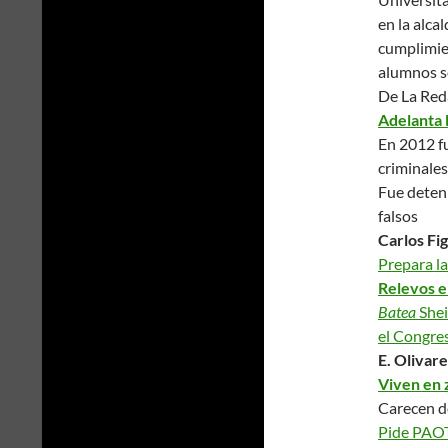
en la alca
cumplimien
alumnos s
De La Red
Adelanta 
En 2012 f
criminales
Fue deteni
falsos
Carlos Fi
Prepara l
Relevos e
Batea
Shei
el Congre
E. Olivare
Viven en 
Carecen d
Pide PAOT