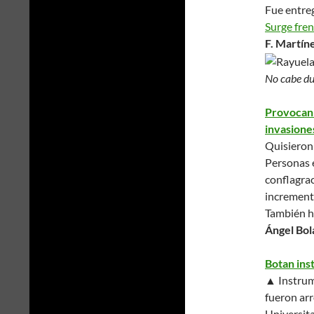
Fue entreg
Surge fren
F. Martín
No cabe du
Provocan 
invasione
Quisieron
Personas e
conf
increment
También ha
Ángel Bol
Botan ins
▲ Instrum
fueron arr
Universita