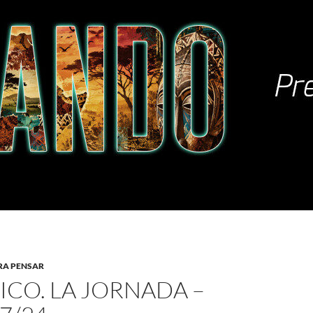
RA PENSAR
ICO. LA JORNADA –