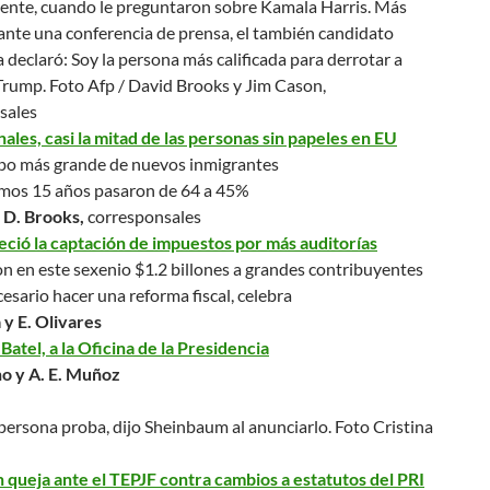
dente, cuando le preguntaron sobre Kamala Harris. Más
ante una conferencia de prensa, el también candidato
 declaró:
Soy la persona más calificada para derrotar a
 Trump
.
Foto Afp / David Brooks y Jim Cason,
sales
les, casi la mitad de las personas sin papeles en EU
upo más grande de nuevos inmigrantes
timos 15 años pasaron de 64 a 45%
y D. Brooks,
corresponsales
ció la captación de impuestos por más auditorías
n en este sexenio $1.2 billones a grandes contribuyentes
esario hacer una reforma fiscal, celebra
 y E. Olivares
atel, a la Oficina de la Presidencia
o y A. E. Muñoz
 persona proba
, dijo Sheinbaum al anunciarlo.
Foto Cristina
 queja ante el TEPJF contra cambios a estatutos del PRI