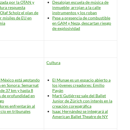
zada por la OTAN y
Desalojan escuela de música de
dura respuesta
inmueble; arrojan a la calle
 Olaf Scholz el plan de
instrumentos y los roban
ar misiles de EU en
Pese a presencia de combustible
nia
en GAM y Neza, descartan riesgo
de explosividad
Cultura
 México está agotando
El Munae es un espacio abierto a
a en Sonora: Semarnat
los jóvenes creadores: Emilio
 de 37 km y hasta 8
Payán
 de profundidad en
Martí Gutiérrez sale del Ballet
go
Junior de Zúrich con interés en la
ores enfrentarán al
creación coreográfica
cio en tribunales
Isaac Hernández se integrará al
American Ballet Theatre de NY