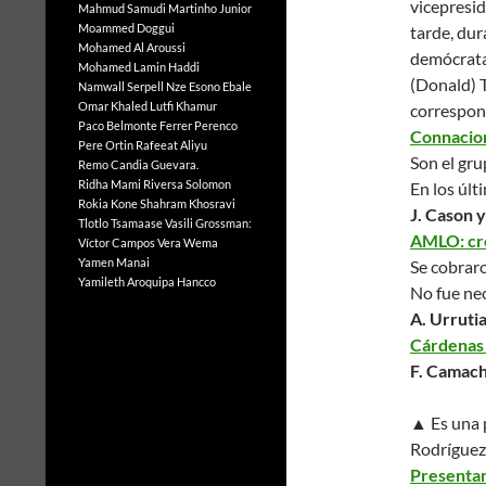
vicepresi
Mahmud Samudi
Martinho Junior
Moammed Doggui
tarde, dur
Mohamed Al Aroussi
demócrata
Mohamed Lamin Haddi
(Donald)
Namwall Serpell
Nze Esono Ebale
Omar Khaled Lutfi Khamur
correspon
Paco Belmonte Ferrer
Perenco
Connaciona
Pere Ortin
Rafeeat Aliyu
Son el gr
Remo Candia Guevara.
Ridha Mami
Riversa Solomon
En los úl
Rokia Kone
Shahram Khosravi
J. Cason 
Tlotlo Tsamaase
Vasili Grossman:
AMLO: cre
Víctor Campos Vera
Wema
Yamen Manai
Se cobraro
Yamileth Aroquipa Hancco
No fue nec
A. Urrutia
Cárdenas B
F. Camach
▲
Es una
Rodríguez
Presentan