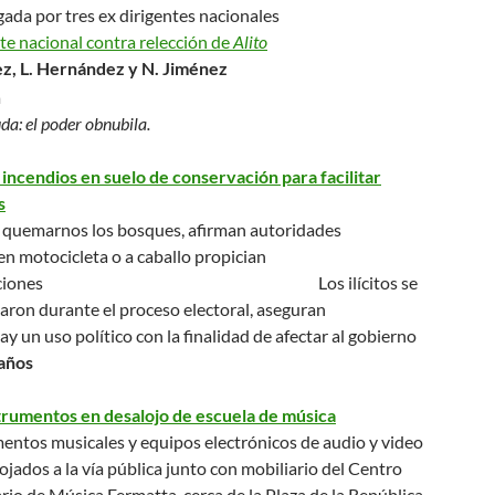
ada por tres ex dirigentes nacionales
te nacional contra relección de
Alito
ez, L. Hernández y N. Jiménez
da: el poder obnubila.
incendios en suelo de conservación para facilitar
s
 quemarnos los bosques
, afirman autoridades
n motocicleta o a caballo propician
lagraciones Los ilícitos se
aron durante el proceso electoral, aseguran
y un uso político con la finalidad de afectar al gobierno
años
trumentos en desalojo de escuela de música
entos musicales y equipos electrónicos de audio y video
ojados a la vía pública junto con mobiliario del Centro
rio de Música Fermatta, cerca de la Plaza de la República,