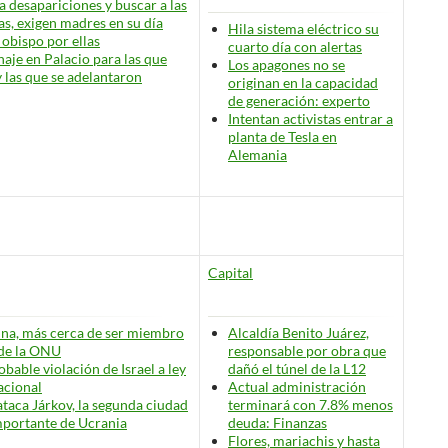
a desapariciones y buscar a las
as, exigen madres en su día
Hila sistema eléctrico su
obispo por ellas
cuarto día con alertas
aje en Palacio
para las que
Los apagones no se
y las que se adelantaron
originan en la capacidad
de generación: experto
Intentan activistas entrar a
planta de Tesla en
Alemania
Capital
ina, más cerca de ser miembro
Alcaldía Benito Juárez,
de la ONU
responsable por obra que
obable violación de Israel a ley
dañó el túnel de la L12
acional
Actual administración
ataca Járkov, la segunda ciudad
terminará con 7.8% menos
portante de Ucrania
deuda: Finanzas
Flores, mariachis y hasta