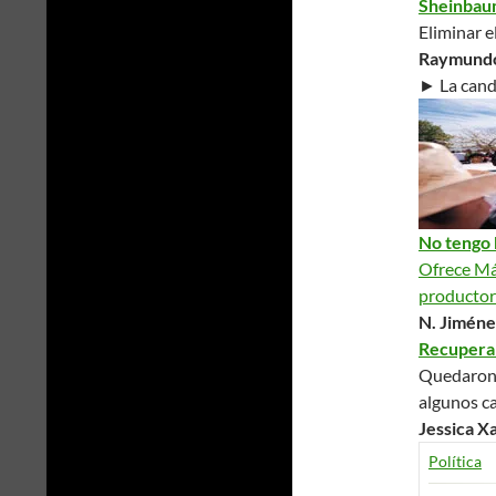
Sheinbaum
Eliminar e
Raymundo
► La cand
No tengo 
Ofrece Máy
productor
N. Jiménez
Recuperan
Quedaron f
algunos c
Jessica X
Política