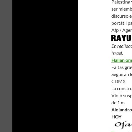
Palestina 
ser miembr
discurso en
portátil p
Afp / Age
En realidad
Israel.
Hallan omi
Faltas gra
Seguirán l
CDMX
La constr
Violó susp
de 1 m
Alejandro
HOY