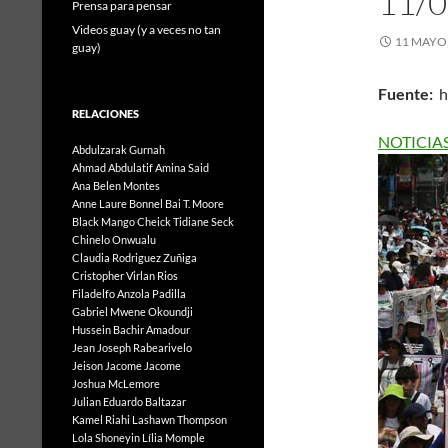
11/0
Prensa para pensar
Videos guay (y a veces no tan
11 MAYO,
guay)
Fuente:
h
RELACIONES
NOTICIAS
Abdulzarak Gurnah
Ahmad Abdulatif
Amina Said
Ana Belen Montes
Anne Laure Bonnel
Bai T. Moore
Black Mango
Cheick Tidiane Seck
Chinelo Onwualu
Claudia Rodriguez Zuñiga
Cristopher Virlan Rios
Filadelfo Anzola Padilla
Gabriel Mwene Okoundji
Hussein Bachir Amadour
Jean Joseph Rabearivelo
Jeison Jacome Jacome
Joshua McLemore
Julian Eduardo Baltazar
Kamel Riahi
Lashawn Thompson
Lola Shoneyin
Lília Momple