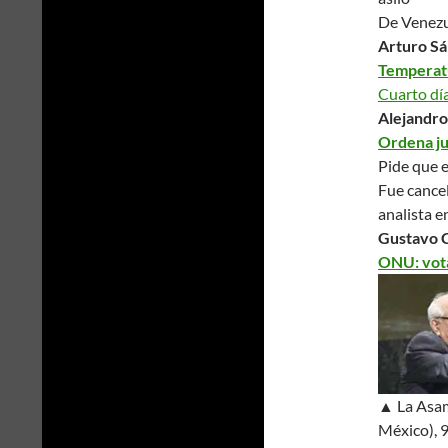
De Venezue
Arturo Sá
Temperatu
Cuarto día
Alejandro
Ordena ju
Pide que e
Fue cancel
analista 
Gustavo C
ONU: vota
▲ La Asamb
México), 