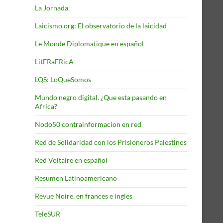
La Jornada
Laicismo.org: El observatorio de la laicidad
Le Monde Diplomatique en español
LitERaFRicA
LQS: LoQueSomos
Mundo negro digital. ¿Que esta pasando en
Africa?
Nodo50 contrainformacion en red
Red de Solidaridad con los Prisioneros Palestinos
Red Voltaire en español
Resumen Latinoamericano
Revue Noire, en frances e ingles
TeleSUR