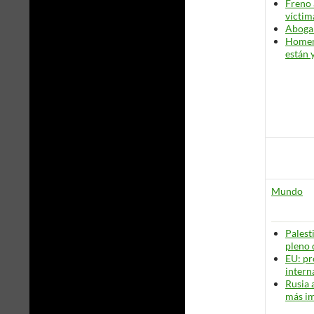
Freno 
víctim
Aboga 
Homen
están 
Mundo
Palest
pleno 
EU: pr
intern
Rusia 
más im