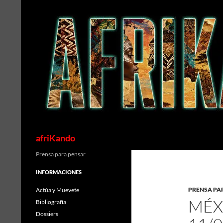
Saltar
al
contenido
Buscar
afriKando
Prensa para pensar
INFORMACIONES
PRENSA PA
Actúa y Muevete
MÉX
Bibliografía
Dossiers