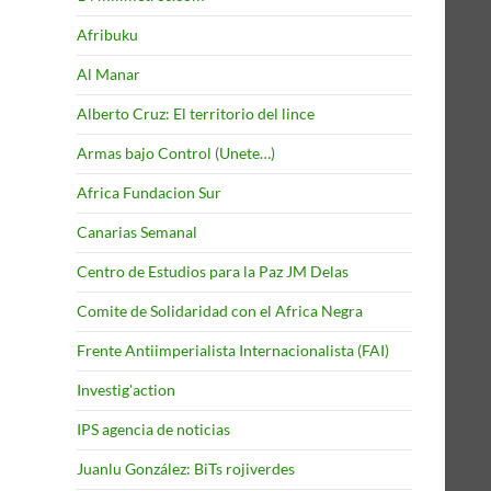
Afribuku
Al Manar
Alberto Cruz: El territorio del lince
Armas bajo Control (Unete…)
Africa Fundacion Sur
Canarias Semanal
Centro de Estudios para la Paz JM Delas
Comite de Solidaridad con el Africa Negra
Frente Antiimperialista Internacionalista (FAI)
Investig'action
IPS agencia de noticias
Juanlu González: BiTs rojiverdes