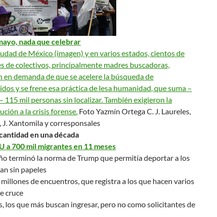
 mayo,
nada que celebrar
iudad de México (imagen) y en varios estados, cientos de
s de colectivos, principalmente madres buscadoras,
 en demanda de que se acelere la búsqueda de
idos y se frene
esa práctica de lesa humanidad
, que suma –
 115 mil personas sin localizar. También exigieron la
ución a la crisis forense.
Foto Yazmín Ortega C. J. Laureles,
s, J. Xantomila y corresponsales
cantidad en una década
U a 700 mil migrantes en 11 meses
ño terminó la norma de Trump que permitía deportar a los
an sin papeles
 millones de
encuentros
, que registra a los que hacen varios
e cruce
 los que más buscan ingresar, pero no como solicitantes de