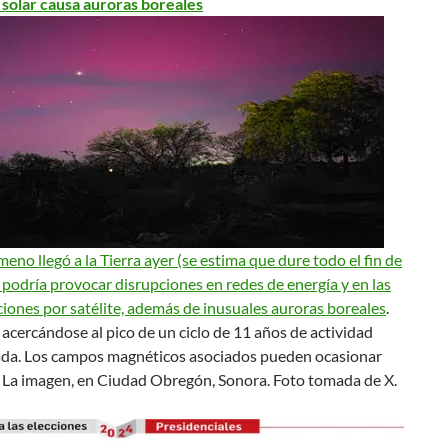
solar causa auroras boreales
eno llegó a la Tierra ayer (se estima que dure todo el fin de
podría provocar disrupciones en redes de energía y en las
iones por satélite, además de inusuales auroras boreales
.
á acercándose al pico de un ciclo de 11 años de actividad
cada. Los campos magnéticos asociados pueden ocasionar
 La imagen, en Ciudad Obregón, Sonora.
Foto tomada de X.
n