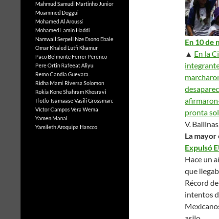
Mahmud Samudi
Martinho Junior
Moammed Doggui
Mohamed Al Aroussi
Mohamed Lamin Haddi
Namwall Serpell
Nze Esono Ebale
En 10 de
Omar Khaled Lutfi Khamur
▲
En la C
Paco Belmonte Ferrer
Perenco
integrante
Pere Ortin
Rafeeat Aliyu
Remo Candia Guevara.
marcharon
Ridha Mami
Riversa Solomon
desaparec
Rokia Kone
Shahram Khosravi
afirmaron–
Tlotlo Tsamaase
Vasili Grossman:
Víctor Campos Vera
Wema
pronta sol
Yamen Manai
V. Ballina
Yamileth Aroquipa Hancco
La mayor 
Expulsó E
Hace un a
que llegab
Récord de
intentos d
Mexicanos,
asilo