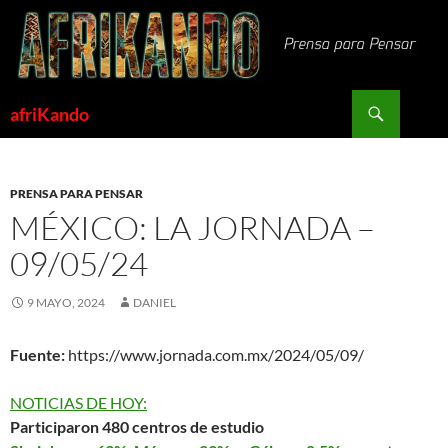
Saltar
al
contenido
Buscar
afriKando
PRENSA PARA PENSAR
MÉXICO: LA JORNADA –
09/05/24
9 MAYO, 2024
DANIEL
Fuente:
https://www.jornada.com.mx/2024/05/09/
NOTICIAS DE HOY:
Participaron 480 centros de estudio