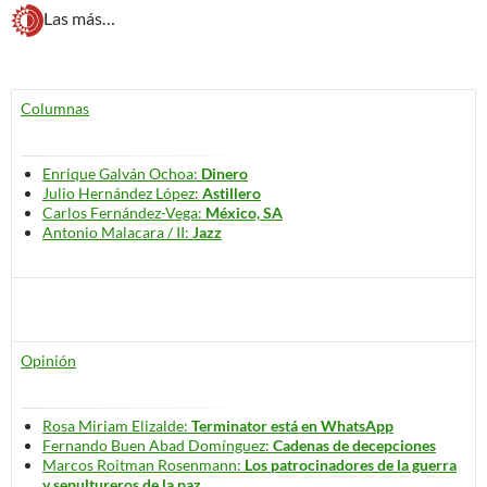
Las más…
Columnas
Enrique Galván Ochoa:
Dinero
Julio Hernández López:
Astillero
Carlos Fernández-Vega:
México, SA
Antonio Malacara / II:
Jazz
Opinión
Rosa Miriam Elizalde:
Terminator está en WhatsApp
Fernando Buen Abad Domínguez:
Cadenas de decepciones
Marcos Roitman Rosenmann:
Los patrocinadores de la guerra
y sepultureros de la paz