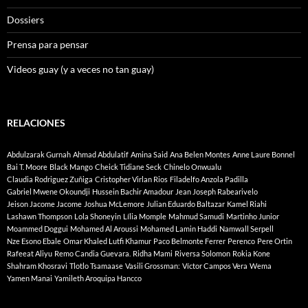
Dossiers
Prensa para pensar
Videos guay (y a veces no tan guay)
RELACIONES
Abdulzarak Gurnah
Ahmad Abdulatif
Amina Said
Ana Belen Montes
Anne Laure Bonnel
Bai T. Moore
Black Mango
Cheick Tidiane Seck
Chinelo Onwualu
Claudia Rodriguez Zuñiga
Cristopher Virlan Rios
Filadelfo Anzola Padilla
Gabriel Mwene Okoundji
Hussein Bachir Amadour
Jean Joseph Rabearivelo
Jeison Jacome Jacome
Joshua McLemore
Julian Eduardo Baltazar
Kamel Riahi
Lashawn Thompson
Lola Shoneyin
Lília Momple
Mahmud Samudi
Martinho Junior
Moammed Doggui
Mohamed Al Aroussi
Mohamed Lamin Haddi
Namwall Serpell
Nze Esono Ebale
Omar Khaled Lutfi Khamur
Paco Belmonte Ferrer
Perenco
Pere Ortin
Rafeeat Aliyu
Remo Candia Guevara.
Ridha Mami
Riversa Solomon
Rokia Kone
Shahram Khosravi
Tlotlo Tsamaase
Vasili Grossman:
Víctor Campos Vera
Wema
Yamen Manai
Yamileth Aroquipa Hancco