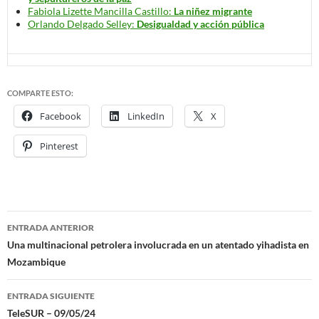
Fabiola Lizette Mancilla Castillo:
La niñez migrante
Orlando Delgado Selley:
Desigualdad y acción pública
COMPARTE ESTO:
Facebook
LinkedIn
X
Pinterest
ENTRADA ANTERIOR
Navegación
Una multinacional petrolera involucrada en un atentado yihadista en
Mozambique
de
entradas
ENTRADA SIGUIENTE
TeleSUR – 09/05/24