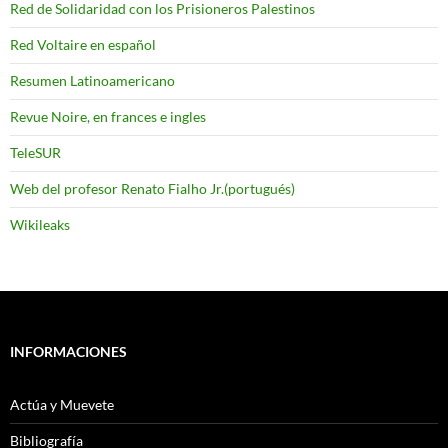
Red de Solidaridad con los Prisioneros Palestinos
Red Voltaire en español
Resumen Latinoamericano
Revue Noire, en frances e ingles
TeleSUR
Web del profesor Renato Fialho Jr.(portugués)
Wikileaks
INFORMACIONES
Actúa y Muevete
Bibliografía