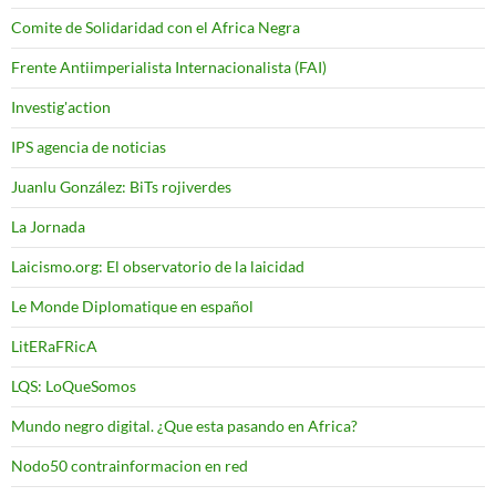
Comite de Solidaridad con el Africa Negra
Frente Antiimperialista Internacionalista (FAI)
Investig'action
IPS agencia de noticias
Juanlu González: BiTs rojiverdes
La Jornada
Laicismo.org: El observatorio de la laicidad
Le Monde Diplomatique en español
LitERaFRicA
LQS: LoQueSomos
Mundo negro digital. ¿Que esta pasando en Africa?
Nodo50 contrainformacion en red