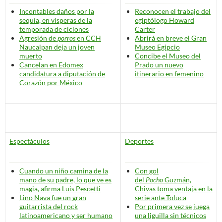
Incontables daños por la
Reconocen el trabajo del
sequía, en vísperas de la
egiptólogo Howard
temporada de ciclones
Carter
Agresión de
porros
en CCH
Abrirá en breve el Gran
Naucalpan deja un joven
Museo Egipcio
muerto
Concibe el Museo del
Cancelan en Edomex
Prado un nuevo
candidatura a diputación de
itinerario
en femenino
Corazón por México
Espectáculos
Deportes
Cuando un niño camina de la
Con gol
mano de su padre, lo que ve es
del
Pocho
Guzmán,
magia, afirma Luis Pescetti
Chivas toma ventaja en la
Lino Nava fue un
gran
serie ante Toluca
guitarrista del rock
Por primera vez se juega
latinoamericano y ser humano
una liguilla sin técnicos