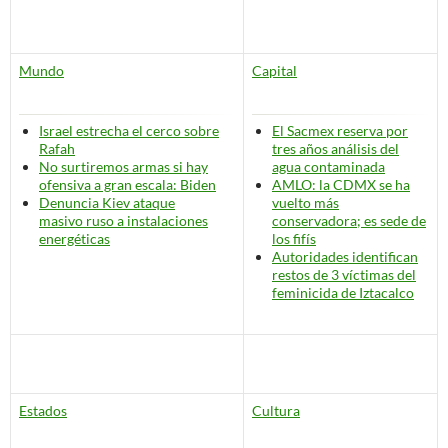
Mundo
Capital
Israel estrecha el cerco sobre
El Sacmex reserva por
Rafah
tres años análisis del
No surtiremos armas si hay
agua contaminada
ofensiva a gran escala: Biden
AMLO: la CDMX se ha
Denuncia Kiev
ataque
vuelto más
masivo
ruso a instalaciones
conservadora; es sede de
energéticas
los fifís
Autoridades identifican
restos de 3 víctimas del
feminicida de Iztacalco
Estados
Cultura