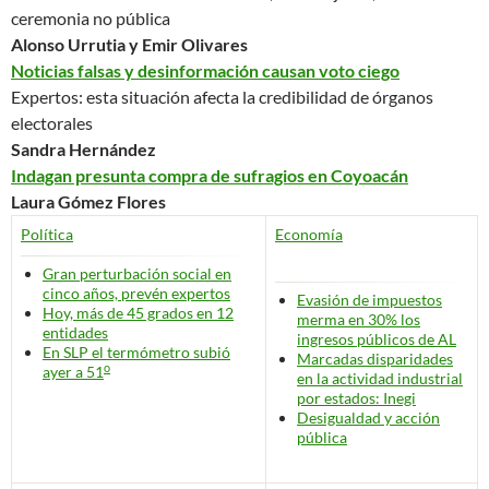
ceremonia no pública
Alonso Urrutia y Emir Olivares
Noticias falsas y desinformación causan voto ciego
Expertos: esta situación afecta la credibilidad de órganos
electorales
Sandra Hernández
Indagan presunta compra de sufragios en Coyoacán
Laura Gómez Flores
Política
Economía
Gran perturbación social en
cinco años, prevén expertos
Evasión de impuestos
Hoy, más de 45 grados en 12
merma en 30% los
entidades
ingresos públicos de AL
En SLP el termómetro subió
Marcadas disparidades
o
ayer a 51
en la actividad industrial
por estados: Inegi
Desigualdad y acción
pública