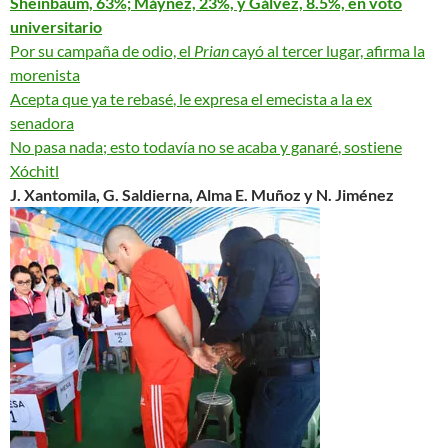
Sheinbaum, 63%; Máynez, 23%, y Gálvez, 8.5%, en voto
universitario
Por su campaña de odio, el
Prian
cayó al tercer lugar, afirma la
morenista
Acepta que ya te rebasé
, le expresa el emecista a la ex
senadora
No pasa nada; esto todavía no se acaba y ganaré
, sostiene
Xóchitl
J. Xantomila, G. Saldierna, Alma E. Muñoz y N. Jiménez